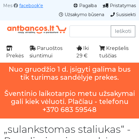
Mes
facebook'e
Pagalba
Pristatymas
Užsakymo būsena
Susisiekti
Ieškoti
Paruoštos
Iki
Krepšelis
Prekės
siuntimui
29 €
tuščias
Nuo gruodžio 1 d. įsigyti galima bus
tik turimas sandėlyje prekes.
Šventinio laikotarpio metu užsakymai
gali kiek vėluoti. Plačiau - telefonu
+370 683 59548
„sulankstomas staliukas“ -