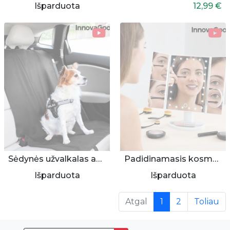
Išparduota
12,99 €
Sėdynės užvalkalas augintiniui
Padidinamasis kosmetinis veidrodis su apšvietimu
Išparduota
Išparduota
(current)
Atgal
1
2
Toliau