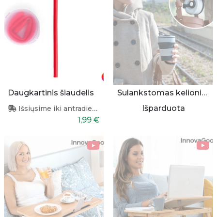
Daugkartinis šiaudelis
Sulankstomas kelioninis puodelis
Išparduota
Išsiųsime iki antradienio
1,99 €