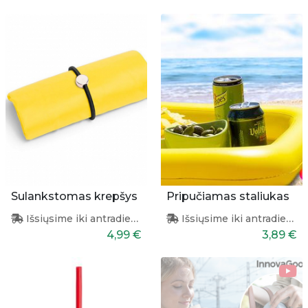
Sulankstomas krepšys
Pripučiamas staliukas
Išsiųsime iki antradienio
Išsiųsime iki antradienio
4,99 €
3,89 €