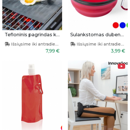
Tefloninis pagrindas kepimui
Sulankstomas dubenėlis augintiniams
Išsiųsime iki antradienio
Išsiųsime iki antradienio
7,99 €
3,99 €