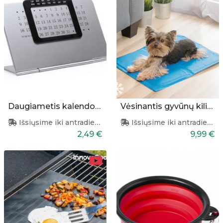
Daugiametis kalendorius
Vėsinantis gyvūnų kilimėlis 40x50cm
Išsiųsime iki antradienio
Išsiųsime iki antradienio
2,49 €
9,99 €