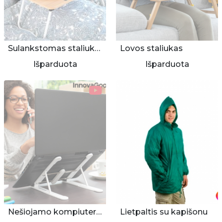
Sulankstomas staliukas lovai
Lovos staliukas
Išparduota
Išparduota
Nešiojamo kompiuterio stovas
Lietpaltis su kapišonu