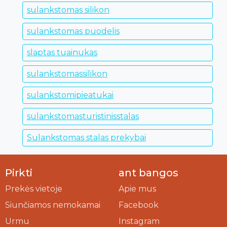
sulankstomas silikon
sulankstomas puodelis
slaptas tuainukas
sulankstomassilikon
sulankstomipieatukai
sulankstomasturistinisstalas
Sulankstomas stalas prekybai
Pirkti
ant bangos
Prekės vietoje
Apie mus
Siunčiamos nemokamai
Facebook
Urmu
Instagram