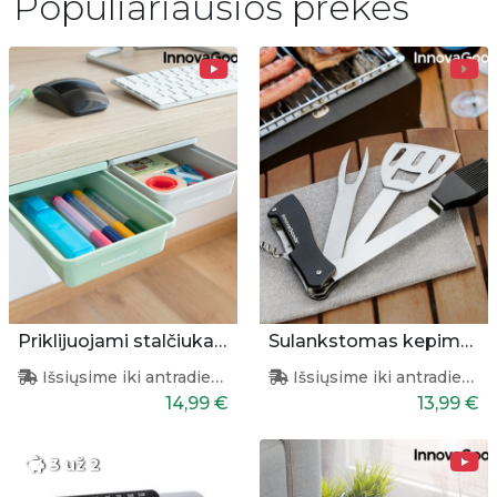
Populiariausios prekės
Priklijuojami stalčiukai 2 vnt.
Sulankstomas kepimo įrankių rinkinys
Išsiųsime iki antradienio
Išsiųsime iki antradienio
14,99 €
13,99 €
3 už 2