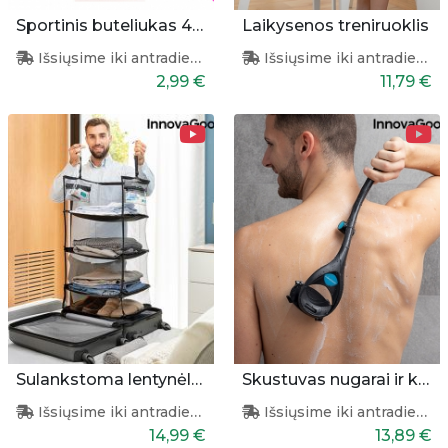
Sportinis buteliukas 400ml
Laikysenos treniruoklis
Išsiųsime iki antradienio
Išsiųsime iki antradienio
2,99 €
11,79 €
Sulankstoma lentynėlė lagaminui
Skustuvas nugarai ir kūnui
Išsiųsime iki antradienio
Išsiųsime iki antradienio
14,99 €
13,89 €