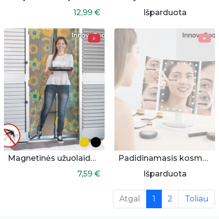
12,99 €
Išparduota
Magnetinės užuolaidos nuo uodų
Padidinamasis kosmetinis veidrodis su apšvietimu
7,59 €
Išparduota
(current)
Atgal
1
2
Toliau