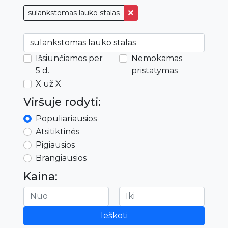
sulankstomas lauko stalas
Išsiunčiamos per
Nemokamas
5 d.
pristatymas
X už X
Viršuje rodyti:
Populiariausios
Atsitiktinės
Pigiausios
Brangiausios
Kaina:
Ieškoti