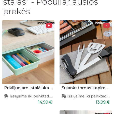
stalas“ - Populiariausios
prekės
Priklijuojami stalčiukai 2 vnt.
Sulankstomas kepimo įrankių rinkinys
Išsiųsime iki penktadienio
Išsiųsime iki penktadienio
14,99 €
13,99 €