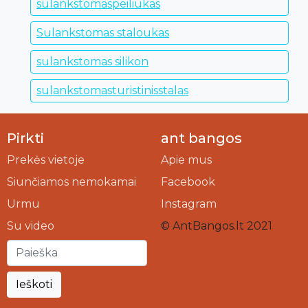
sulankstomaspeiliukas
Sulankstomas staloukas
sulankstomas silikon
sulankstomasturistinisstalas
Pirkti
ant bangos
Prekės vietoje
Apie mus
Siunčiamos nemokamai
Facebook
Urmu
Instagram
Su video
© AntBangos.lt 2021
Ieškoti