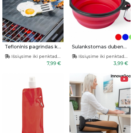
Tefloninis pagrindas kepimui
Sulankstomas dubenėlis augintiniams
Išsiųsime iki penktadienio
Išsiųsime iki penktadienio
7,99 €
3,99 €