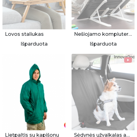
Lovos staliukas
Nešiojamo kompiuterio stovas
Išparduota
Išparduota
Lietpaltis su kapišonu
Sėdynės užvalkalas augintiniui