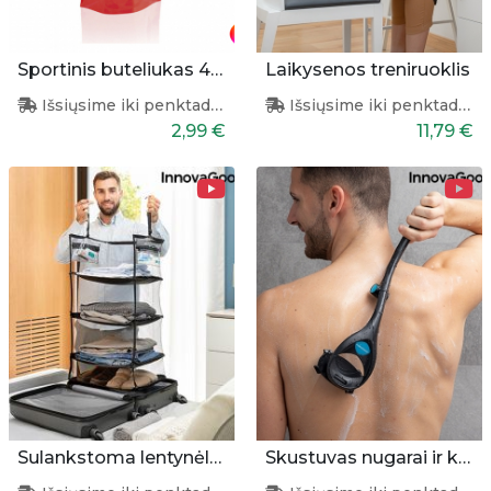
Sportinis buteliukas 400ml
Laikysenos treniruoklis
Išsiųsime iki penktadienio
Išsiųsime iki penktadienio
2,99 €
11,79 €
Sulankstoma lentynėlė lagaminui
Skustuvas nugarai ir kūnui