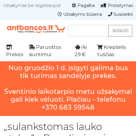
Užsakymas be registracijos!
Pagalba
Pristatymas
Užsakymo būsena
Susisiekti
Ieškoti
Paruoštos
Iki
Krepšelis
Prekės
siuntimui
29 €
tuščias
Nuo gruodžio 1 d. įsigyti galima bus
tik turimas sandėlyje prekes.
Šventinio laikotarpio metu užsakymai
gali kiek vėluoti. Plačiau - telefonu
+370 683 59548
„sulankstomas lauko