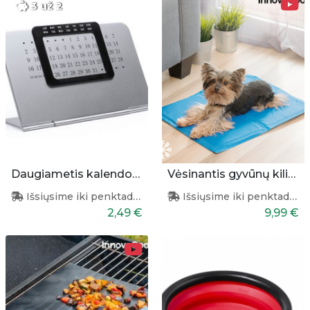
3 už 2
Daugiametis kalendorius
Vėsinantis gyvūnų kilimėlis 40x50cm
Išsiųsime iki penktadienio
Išsiųsime iki penktadienio
2,49 €
9,99 €