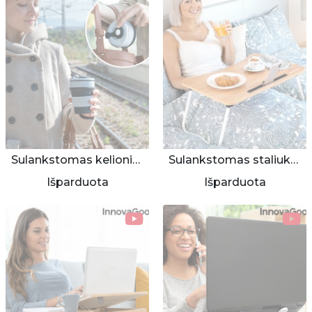
Sulankstomas kelioninis puodelis
Sulankstomas staliukas lovai
Išparduota
Išparduota