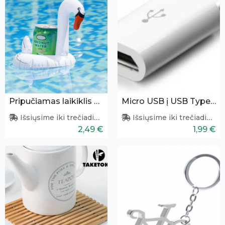
Pripučiamas laikiklis skardinei
Micro USB į USB Type-C adapteris
Išsiųsime iki trečiadienio
Išsiųsime iki trečiadienio
2,49 €
1,99 €