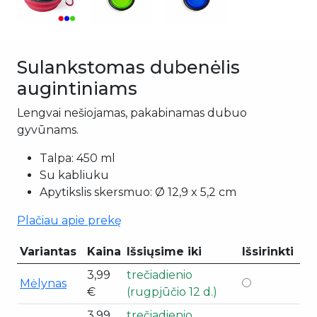
Sulankstomas dubenėlis
augintiniams
Lengvai nešiojamas, pakabinamas dubuo
gyvūnams.
Talpa: 450 ml
Su kabliuku
Apytikslis skersmuo: Ø 12,9 x 5,2 cm
Plačiau apie prekę
Variantas
Kaina
Išsiųsime iki
Išsirinkti
3,99
trečiadienio
Mėlynas
€
(rugpjūčio 12 d.)
3,99
trečiadienio