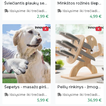
Šviečiantis plaukų segtukas - kalėdinė kepurėlė
Minkštos rožinės šlepetės
Išsiųsime iki trečiadienio
Išsiųsime iki trečiadienio
2,99 €
4,99 €
Šepetys - masažo pirštinės augintiniui
Peilių rinkinys - žmogeliukas
Išsiųsime iki trečiadienio
Išsiųsime iki trečiadienio
5,99 €
36,99 €