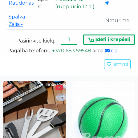
Raudonas
€
(rugpjūčio 12 d.)
Spalva -
Neturime
Žalia -
Pasirinkite kiekį:
Pagalba telefonu
+370 683 59548
arba
čia
Įsiminti