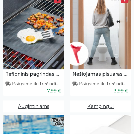
Tefloninis pagrindas kepimui
Nešiojamas pisuaras moterims
Išsiųsime iki trečiadienio
Išsiųsime iki trečiadienio
7,99 €
3,99 €
Augintiniams
Kempingui