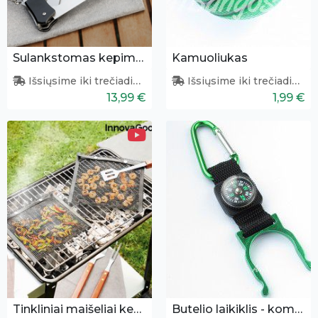
Sulankstomas kepimo įrankių rinkinys
Kamuoliukas
Išsiųsime iki trečiadienio
Išsiųsime iki trečiadienio
13,99 €
1,99 €
Tinkliniai maišeliai kepimui
Butelio laikiklis - kompasas