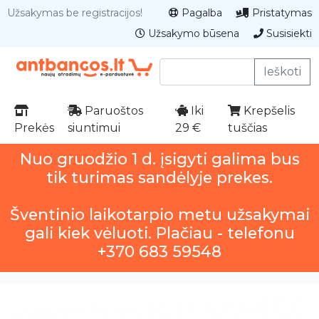
Užsakymas be registracijos!
Pagalba
Pristatymas
Užsakymo būsena
Susisiekti
Ieškoti
Paruoštos
Iki
Krepšelis
Prekės
siuntimui
29 €
tuščias
Nuo gruodžio 1 d. įsigyti galima bus
tik turimas sandėlyje prekes.
Šventinio laikotarpio metu užsakymai
gali kiek vėluoti. Plačiau - telefonu
+370 683 59548