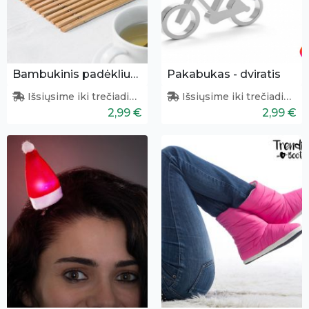
Bambukinis padėkliukas
Pakabukas - dviratis
Išsiųsime iki trečiadienio
Išsiųsime iki trečiadienio
2,99 €
2,99 €