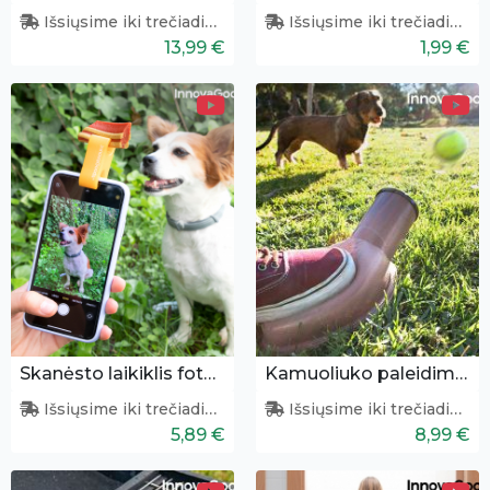
Išsiųsime iki trečiadienio
Išsiųsime iki trečiadienio
13,99 €
1,99 €
Skanėsto laikiklis fotografuoti augintiniui
Kamuoliuko paleidimo pompa
Išsiųsime iki trečiadienio
Išsiųsime iki trečiadienio
5,89 €
8,99 €