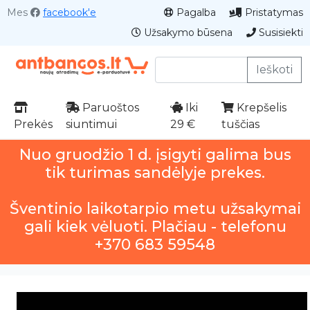
Mes
facebook'e
Pagalba
Pristatymas
Užsakymo būsena
Susisiekti
Ieškoti
Paruoštos
Iki
Krepšelis
Prekės
siuntimui
29 €
tuščias
Nuo gruodžio 1 d. įsigyti galima bus
tik turimas sandėlyje prekes.
Šventinio laikotarpio metu užsakymai
gali kiek vėluoti. Plačiau - telefonu
+370 683 59548