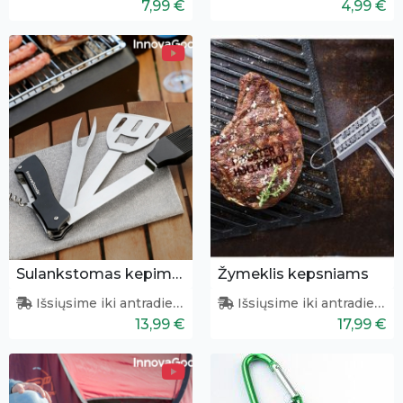
7,99 €
4,99 €
Sulankstomas kepimo įrankių rinkinys
Žymeklis kepsniams
Išsiųsime iki antradienio
Išsiųsime iki antradienio
13,99 €
17,99 €