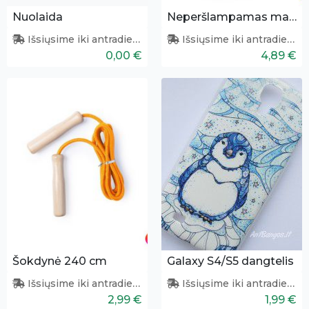
Nuolaida
Neperšlampamas maišelis
Išsiųsime iki antradienio
Išsiųsime iki antradienio
0,00 €
4,89 €
Šokdynė 240 cm
Galaxy S4/S5 dangtelis
Išsiųsime iki antradienio
Išsiųsime iki antradienio
2,99 €
1,99 €