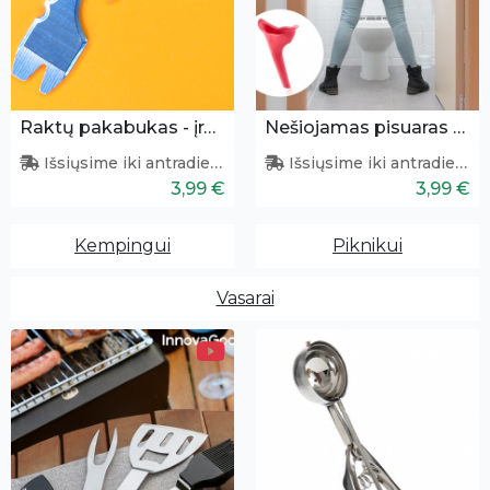
Raktų pakabukas - įrankis
Nešiojamas pisuaras moterims
Išsiųsime iki antradienio
Išsiųsime iki antradienio
3,99 €
3,99 €
Kempingui
Piknikui
Vasarai