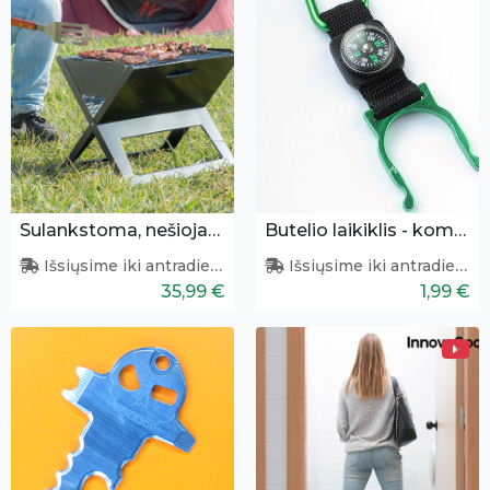
Sulankstoma, nešiojama kepsninė
Butelio laikiklis - kompasas
Išsiųsime iki antradienio
Išsiųsime iki antradienio
35,99 €
1,99 €