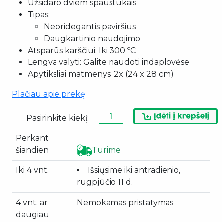
Užsidaro dviem spaustukais
Tipas:
Nepridegantis paviršius
Daugkartinio naudojimo
Atsparūs karščiui: Iki 300 ºC
Lengva valyti: Galite naudoti indaplovėse
Apytiksliai matmenys: 2x (24 x 28 cm)
Plačiau apie prekę
Pasirinkite kiekį:
Perkant
šiandien
Turime
Iki 4 vnt.
Išsiųsime iki antradienio,
rugpjūčio 11 d.
4 vnt. ar
Nemokamas pristatymas
daugiau