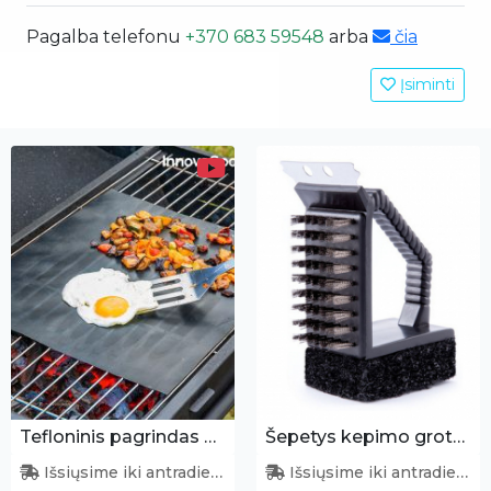
Pagalba telefonu
+370 683 59548
arba
čia
Įsiminti
Tefloninis pagrindas kepimui
Šepetys kepimo grotelėms
Išsiųsime iki antradienio
Išsiųsime iki antradienio