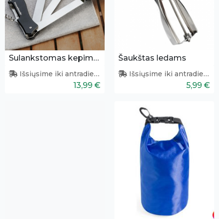
Sulankstomas kepimo įrankių rinkinys
Šaukštas ledams
Išsiųsime iki antradienio
Išsiųsime iki antradienio
13,99 €
5,99 €