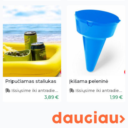
Pripučiamas staliukas
Įkišama peleninė
Išsiųsime iki antradienio
Išsiųsime iki antradienio
3,89 €
1,99 €