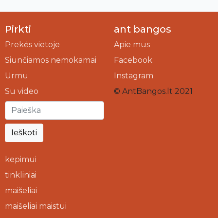
Pirkti
ant bangos
Prekės vietoje
Apie mus
Siunčiamos nemokamai
Facebook
Urmu
Instagram
Su video
© AntBangos.lt 2021
Ieškoti
kepimui
tinkliniai
maišeliai
maišeliai maistui