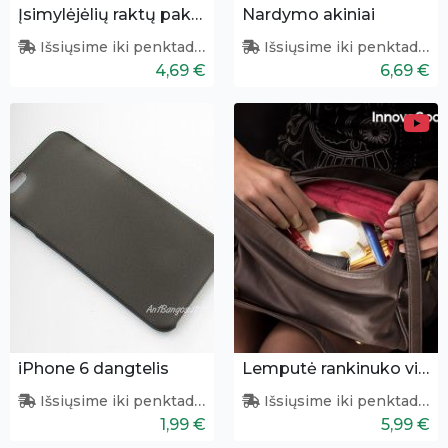
Įsimylėjėlių raktų pakabukų pora
Nardymo akiniai
Išsiųsime iki penktadienio
Išsiųsime iki penktadienio
4,69 €
6,69 €
iPhone 6 dangtelis
Lemputė rankinuko vidui apšviesti
Išsiųsime iki penktadienio
Išsiųsime iki penktadienio
1,99 €
5,99 €