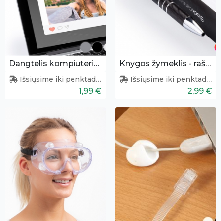
Dangtelis kompiuterio kamerai
Knygos žymeklis - rašiklio laikiklis
Išsiųsime iki penktadienio
Išsiųsime iki penktadienio
1,99 €
2,99 €