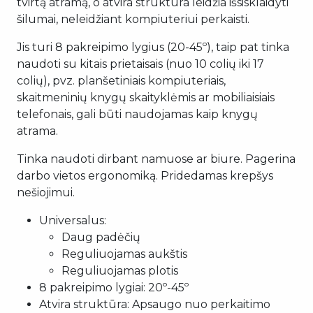
tvirtą atramą, o atvira struktūra leidžia išsisklaidyti
šilumai, neleidžiant kompiuteriui perkaisti.
Jis turi 8 pakreipimo lygius (20-45º), taip pat tinka
naudoti su kitais prietaisais (nuo 10 colių iki 17
colių), pvz. planšetiniais kompiuteriais,
skaitmeninių knygų skaityklėmis ar mobiliaisiais
telefonais, gali būti naudojamas kaip knygų
atrama.
Tinka naudoti dirbant namuose ar biure. Pagerina
darbo vietos ergonomiką. Pridedamas krepšys
nešiojimui.
Universalus:
Daug padėčių
Reguliuojamas aukštis
Reguliuojamas plotis
8 pakreipimo lygiai: 20º-45º
Atvira struktūra: Apsaugo nuo perkaitimo