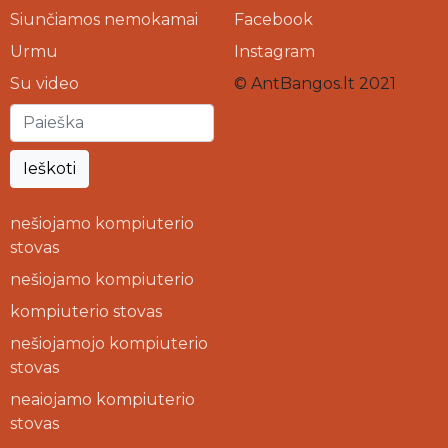
Siunčiamos nemokamai
Facebook
Urmu
Instagram
Su video
© AntBangos.lt 2021
Ieškoti
nešiojamo kompiuterio
stovas
nešiojamo kompiuterio
kompiuterio stovas
nešiojamojo kompiuterio
stovas
neaiojamo kompiuterio
stovas