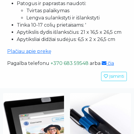
Patogus ir paprastas naudoti:
Tvirtas palaikymas
Lengva sulankstyti ir išlankstyti
Tinka 10-17 colių prietaisams: '
Apytikslis dydis išlanksčius: 21 x 16,5 x 26,5 cm
Apytiksliai didžiai sudėjus: 6,5 x 2 x 26,5 cm
Plačiau apie prekę
Pagalba telefonu
+370 683 59548
arba
čia
Įsiminti