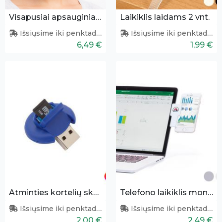
Visapusiai apsauginiai akiniai
Laikiklis laidams 2 vnt.
Išsiųsime iki penktadienio
Išsiųsime iki penktadienio
6,49 €
1,99 €
Atminties kortelių skaitytuvas
Telefono laikiklis monitoriui
Išsiųsime iki penktadienio
Išsiųsime iki penktadienio
2,00 €
2,49 €