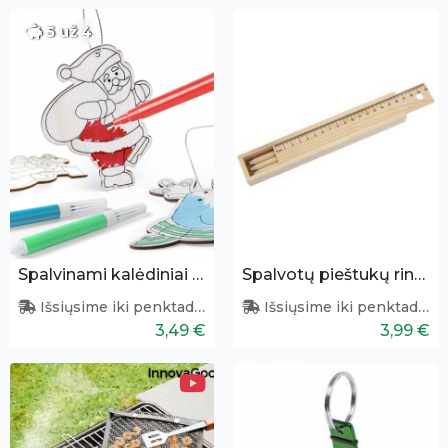
5 už 4
Spalvinami kalėdiniai papuošimai 3 vnt.
Spalvotų pieštukų rinkinys su liniuote
Išsiųsime iki penktadienio
Išsiųsime iki penktadienio
3,49 €
3,99 €