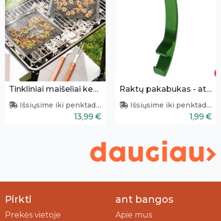
Tinkliniai maišeliai kepimui
Raktų pakabukas - atidarytuvas
Išsiųsime iki penktadienio
Išsiųsime iki penktadienio
13,99 €
1,99 €
Pirkti
ant bangos
Prekės vietoje
Apie mus