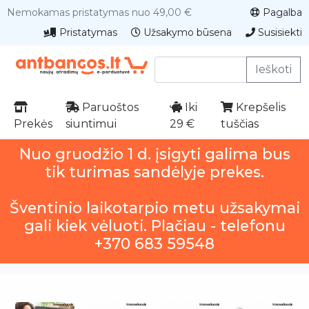
Nemokamas pristatymas nuo 49,00 €
Pagalba
Pristatymas
Užsakymo būsena
Susisiekti
Ieškoti
Paruoštos
Iki
Krepšelis
Prekės
siuntimui
29 €
tuščias
Nuo gruodžio 1 d. įsigyti galima bus
tik turimas sandėlyje prekes.
Šventinio laikotarpio metu užsakymai
gali kiek vėluoti. Plačiau - telefonu
+370 683 59548