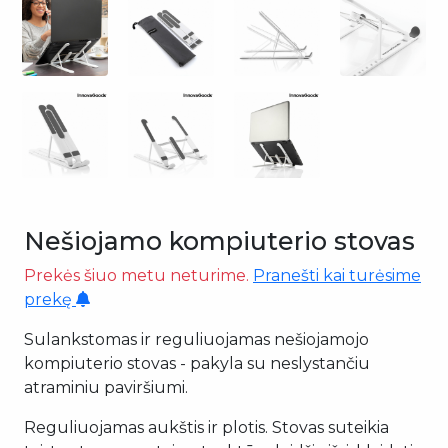
Nešiojamo kompiuterio stovas
Prekės šiuo metu neturime.
Pranešti kai turėsime
prekę
Sulankstomas ir reguliuojamas nešiojamojo
kompiuterio stovas - pakyla su neslystančiu
atraminiu paviršiumi.
Reguliuojamas aukštis ir plotis. Stovas suteikia