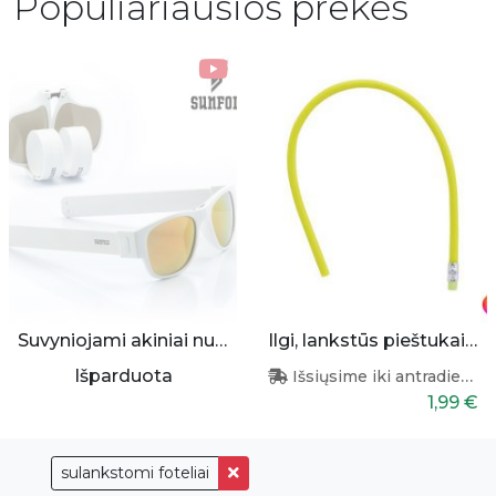
Populiariausios prekės
Suvyniojami akiniai nuo saulės (balti)
Ilgi, lankstūs pieštukai 2vnt
Išparduota
Išsiųsime iki antradienio
1,99 €
sulankstomi foteliai