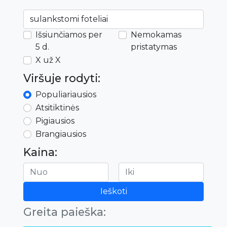
Išsiunčiamos per
Nemokamas
5 d.
pristatymas
X už X
Viršuje rodyti:
Populiariausios
Atsitiktinės
Pigiausios
Brangiausios
Kaina:
Ieškoti
Greita paieška: