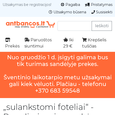
Užsakymas be registracijos!
Pagalba
Pristatymas
Užsakymo būsena
Susisiekti
Ieškoti
Paruoštos
Iki
Krepšelis
Prekės
siuntimui
29 €
tuščias
Nuo gruodžio 1 d. įsigyti galima bus
tik turimas sandėlyje prekes.
Šventinio laikotarpio metu užsakymai
gali kiek vėluoti. Plačiau - telefonu
+370 683 59548
„sulankstomi foteliai“ -