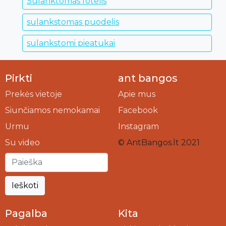
Sulanktomas fotelis
sulankstomas puodelis
sulankstomi pieatukai
Pirkti
ant bangos
Prekės vietoje
Apie mus
Siunčiamos nemokamai
Facebook
Urmu
Instagram
Su video
© AntBangos.lt 2021
Ieškoti
Pagalba
Kita