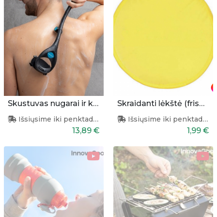
Skustuvas nugarai ir kūnui
Skraidanti lėkštė (frisbio žaidimui)
Išsiųsime iki penktadienio
Išsiųsime iki penktadienio
13,89 €
1,99 €