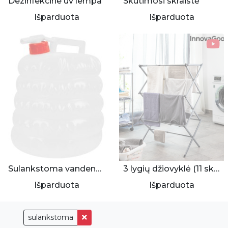
Dezinfekcine uv lempa
Skutimosi skraistė
Išparduota
Išparduota
Sulankstoma vandens tara 5L
3 lygių džiovyklė (11 skersiniai)
Išparduota
Išparduota
sulankstoma