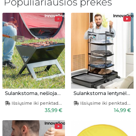
Populiariausios prekės
Sulankstoma, nešiojama kepsninė
Sulankstoma lentynėlė lagaminui
Išsiųsime iki penktadienio
Išsiųsime iki penktadienio
35,99 €
14,99 €