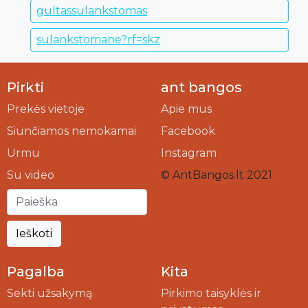
gultassulankstomas
sulankstomane?rf=skz
Pirkti
ant bangos
Prekės vietoje
Apie mus
Siunčiamos nemokamai
Facebook
Urmu
Instagram
Su video
© AntBangos.lt 2021
Ieškoti
Pagalba
Kita
Sekti užsakymą
Pirkimo taisyklės ir