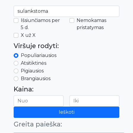
Išsiunčiamos per
Nemokamas
5 d.
pristatymas
X už X
Viršuje rodyti:
Populiariausios
Atsitiktinės
Pigiausios
Brangiausios
Kaina:
Ieškoti
Greita paieška: