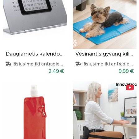
Daugiametis kalendorius
Vėsinantis gyvūnų kilimėlis 40x50cm
Išsiųsime iki antradienio
Išsiųsime iki antradienio
2,49 €
9,99 €