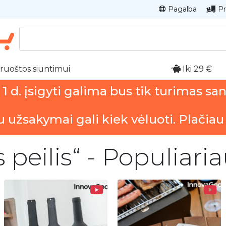
Pagalba
Pr
ruoštos siuntimui
Iki 29 €
 d. įsigyti galima bus tik turimas sa
u užsakymai gali kiek vėluoti. Plačiau
peilis“ - Populiari