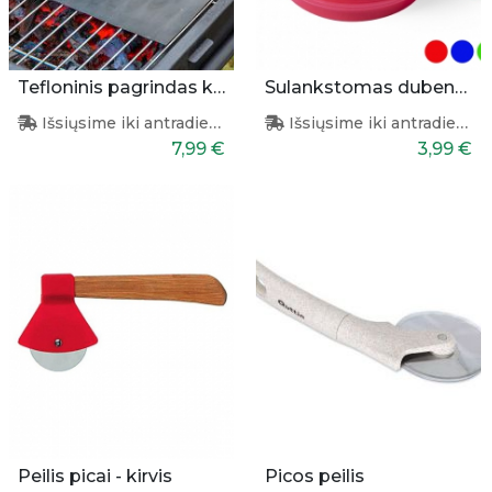
Tefloninis pagrindas kepimui
Sulankstomas dubenėlis augintiniams
Išsiųsime iki antradienio
Išsiųsime iki antradienio
7,99 €
3,99 €
Peilis picai - kirvis
Picos peilis