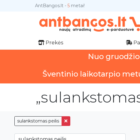
AntBangos.lt -
5
metai!
Prekės
Pa
Nuo gruodžio 1
Šventinio laikotarpio met
„sulankstomas 
sulankstomas peilis