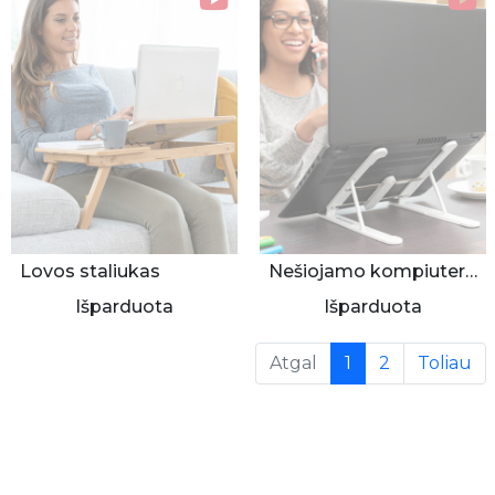
Lovos staliukas
Nešiojamo kompiuterio stovas
Išparduota
Išparduota
(current)
Atgal
1
2
Toliau