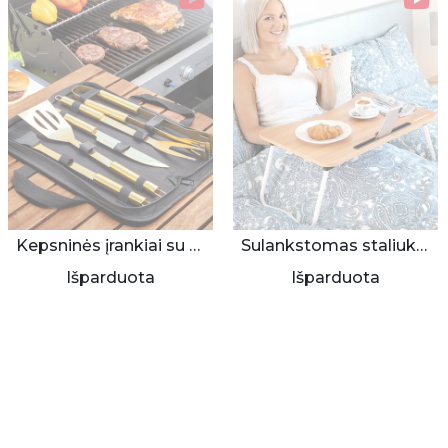
Kepsninės įrankiai su dėklu (6 aukso spalvos dalys)
Sulankstomas staliukas lovai
Išparduota
Išparduota