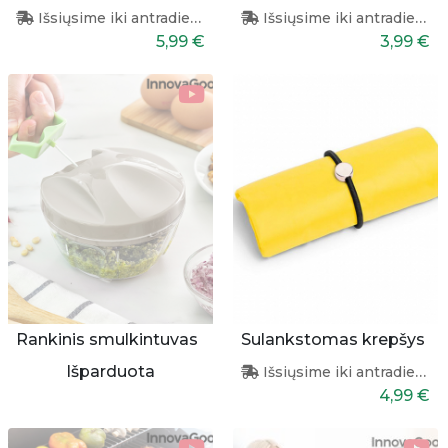
Išsiųsime iki antradienio
Išsiųsime iki antradienio
5,99 €
3,99 €
Rankinis smulkintuvas
Sulankstomas krepšys
Išparduota
Išsiųsime iki antradienio
4,99 €