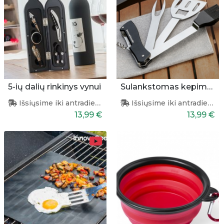
5-ių dalių rinkinys vynui
Sulankstomas kepimo įrankių rinkinys
Išsiųsime iki antradienio
Išsiųsime iki antradienio
13,99 €
13,99 €