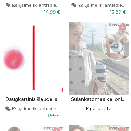
Išsiųsime iki antradienio
Išsiųsime iki antradienio
14,99 €
13,89 €
Daugkartinis šiaudelis
Sulankstomas kelioninis puodelis
Išparduota
Išsiųsime iki antradienio
1,99 €