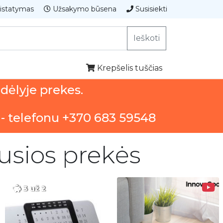
istatymas
Užsakymo būsena
Susisiekti
Ieškoti
Krepšelis tuščias
ndėlyje prekes.
 - telefonu +370 683 59548
ausios prekės
3 už 2