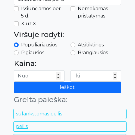
Išsiunčiamos per
Nemokamas
5 d.
pristatymas
X už X
Viršuje rodyti:
Populiariausios
Atsitiktinės
Pigiausios
Brangiausios
Kaina:
Ieškoti
Greita paieška:
sulankstomas peilis
peilis