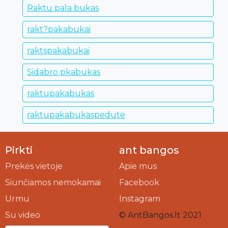
Raktu pala bukas
rakt?pakabukai
raktspakabukai
Sidabro pkabukas
raktupakabukas
raktupakabukaspedute
Pirkti
ant bangos
Prekės vietoje
Apie mus
Siunčiamos nemokamai
Facebook
Urmu
Instagram
Su video
© AntBangos.lt 2021