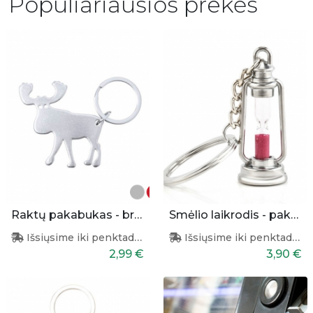
Populiariausios prekės
Raktų pakabukas - briedis
Smėlio laikrodis - pakabukas
Išsiųsime iki penktadienio
Išsiųsime iki penktadienio
2,99 €
3,90 €