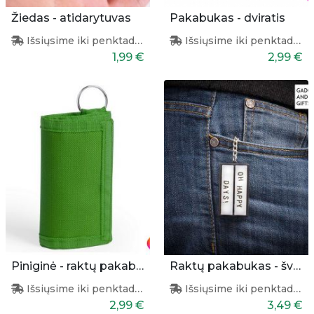
Žiedas - atidarytuvas
Pakabukas - dviratis
Išsiųsime iki penktadienio
Išsiųsime iki penktadienio
1,99 €
2,99 €
Piniginė - raktų pakabukas
Raktų pakabukas - šviesdežė
Išsiųsime iki penktadienio
Išsiųsime iki penktadienio
2,99 €
3,49 €