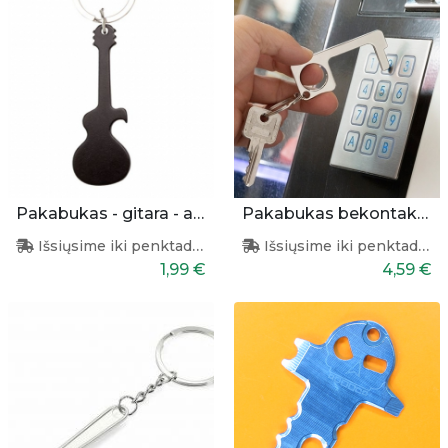
Pakabukas - gitara - atidarytuvas
Pakabukas bekontakčiam prisilietimui
Išsiųsime iki penktadienio
Išsiųsime iki penktadienio
1,99 €
4,59 €