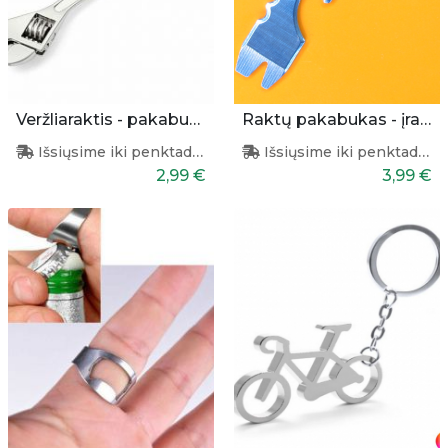
Veržliaraktis - pakabukas
Raktų pakabukas - įrankis
Išsiųsime iki penktadienio
Išsiųsime iki penktadienio
2,99 €
3,99 €