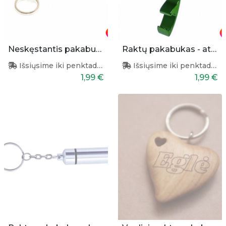
Neskęstantis pakabukas
Raktų pakabukas - atidarytuvas
Išsiųsime iki penktadienio
Išsiųsime iki penktadienio
1,99 €
1,99 €