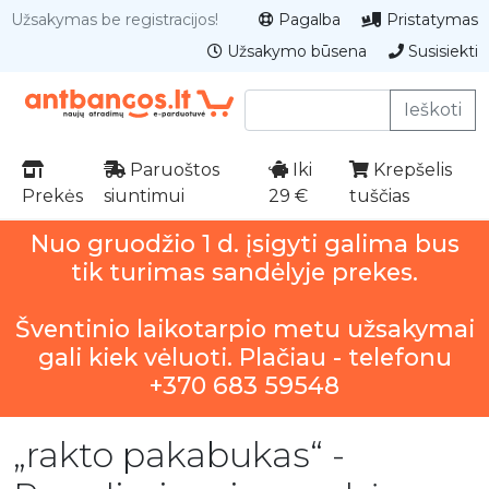
Užsakymas be registracijos!
Pagalba
Pristatymas
Užsakymo būsena
Susisiekti
Ieškoti
Paruoštos
Iki
Krepšelis
Prekės
siuntimui
29 €
tuščias
Nuo gruodžio 1 d. įsigyti galima bus
tik turimas sandėlyje prekes.
Šventinio laikotarpio metu užsakymai
gali kiek vėluoti. Plačiau - telefonu
+370 683 59548
„rakto pakabukas“ -