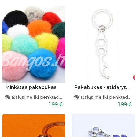
Minkštas pakabukas
Pakabukas - atidarytuvas + šešiakampis atsuktuvas
Išsiųsime iki penktadienio
Išsiųsime iki penktadienio
1,99 €
1,99 €