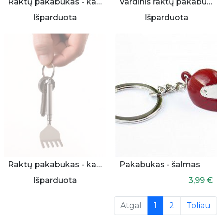
Raktų pakabukas - kapsulė
Vardinis raktų pakabukas
Išparduota
Išparduota
Raktų pakabukas - kasyklė
Pakabukas - šalmas
Išparduota
3,99 €
(current)
Atgal
1
2
Toliau