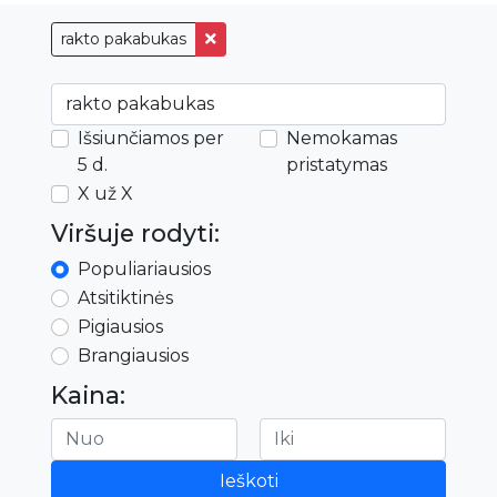
rakto pakabukas
Išsiunčiamos per
Nemokamas
5 d.
pristatymas
X už X
Viršuje rodyti:
Populiariausios
Atsitiktinės
Pigiausios
Brangiausios
Kaina:
Ieškoti