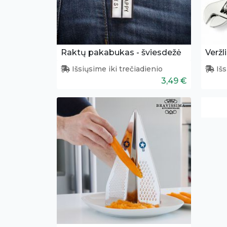
Raktų pakabukas - šviesdežė
Veržl
Išsiųsime iki trečiadienio
Išs
3,49 €