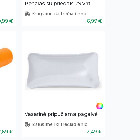
Penalas su priedais 29 vnt.
Išsiųsime iki trečiadienio
0,99 €
6,99 €
Vasarinė pripučiama pagalvė
Išsiųsime iki trečiadienio
2,69 €
2,49 €