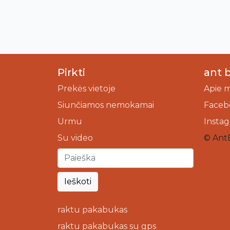
Pirkti
ant 
Prekės vietoje
Apie 
Siunčiamos nemokamai
Faceb
Urmu
Insta
Su video
© Ant
Ieškoti
raktu pakabukas
raktu pakabukas su gps