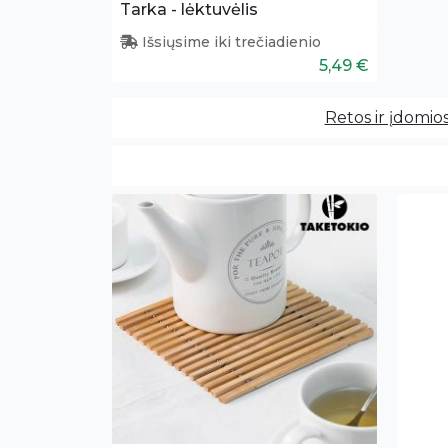
Tarka - lėktuvėlis
Išsiųsime iki trečiadienio
5,49 €
Retos ir įdomio