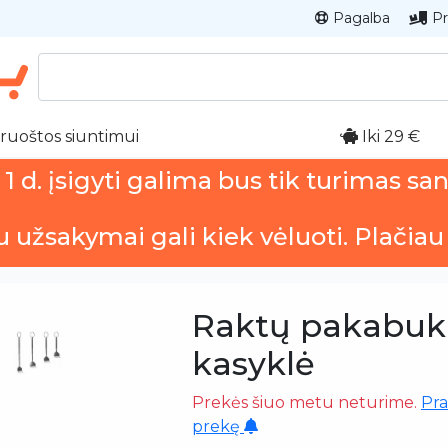
Pagalba
Pr
ruoštos siuntimui
Iki 29 €
 d. įsigyti galima bus tik turimas sa
u užsakymai gali kiek vėluoti. Plačiau
Raktų pakabuk
kasyklė
Prekės šiuo metu neturime.
Pra
prekę