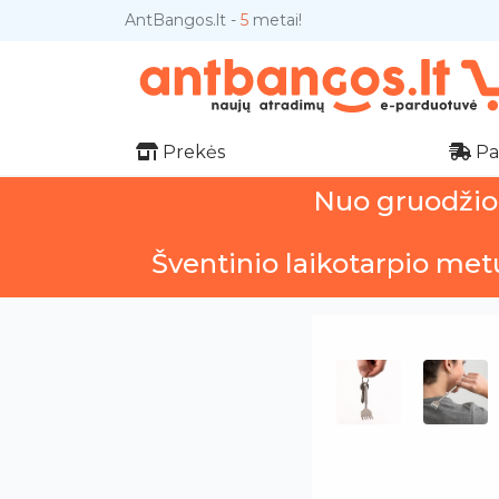
AntBangos.lt -
5
metai!
Prekės
Pa
Nuo gruodžio 1
Šventinio laikotarpio met