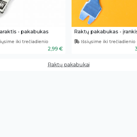
iaraktis - pakabukas
Raktų pakabukas - įranki
iųsime iki trečiadienio
Išsiųsime iki trečiadienio
2,99 €
Raktų pakabukai