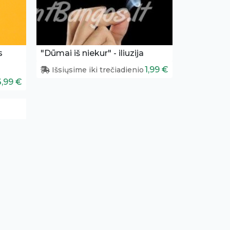
s
"Dūmai iš niekur" - iliuzija
1,99 €
Išsiųsime iki trečiadienio
3,99 €