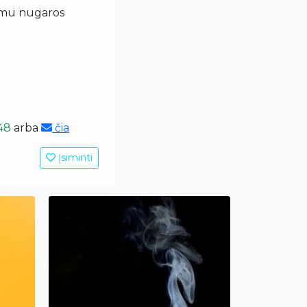
amu nugaros
48
arba
čia
Įsiminti