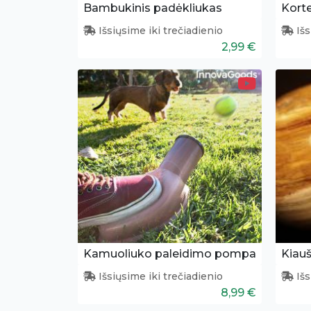
Bambukinis padėkliukas
Išsiųsime iki trečiadienio
Išs
2,99 €
Kamuoliuko paleidimo pompa
Kiauš
Išsiųsime iki trečiadienio
Išs
8,99 €