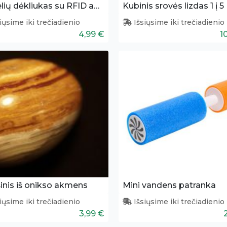
Kortelių dėkliukas su RFID apsauga
Kubinis srovės lizdas 1 į 5
iųsime iki trečiadienio
Išsiųsime iki trečiadienio
4,99 €
1
inis iš onikso akmens
Mini vandens patranka
iųsime iki trečiadienio
Išsiųsime iki trečiadienio
3,99 €