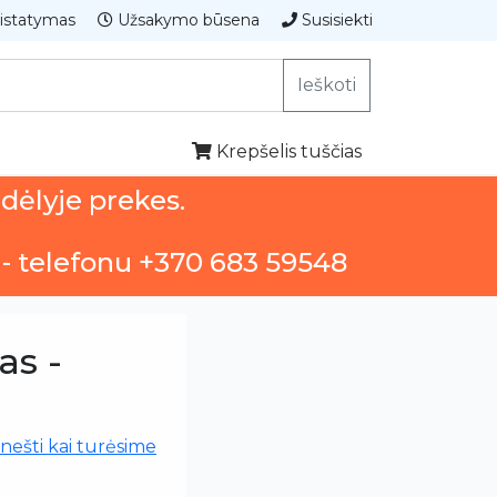
istatymas
Užsakymo būsena
Susisiekti
Ieškoti
Krepšelis tuščias
ndėlyje prekes.
 - telefonu +370 683 59548
as -
nešti kai turėsime