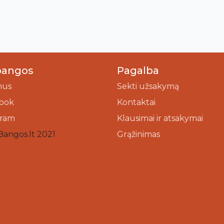
bangos
Pagalba
mus
Sekti užsakymą
ook
Kontaktai
gram
Klausimai ir atsakymai
Bangos.lt 2021
Grąžinimas