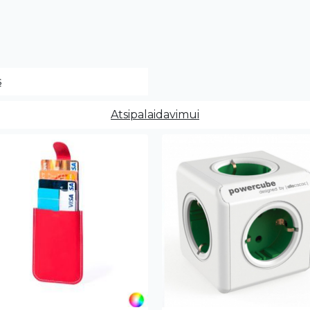
s
Atsipalaidavimui