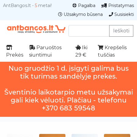
AntBangos.lt -
5
metai!
Pagalba
Pristatymas
Užsakymo būsena
Susisiekti
Ieškoti
Paruoštos
Iki
Krepšelis
Prekės
siuntimui
29 €
tuščias
Nuo gruodžio 1 d. įsigyti galima bus
tik turimas sandėlyje prekes.
Šventinio laikotarpio metu užsakymai
gali kiek vėluoti. Plačiau - telefonu
+370 683 59548