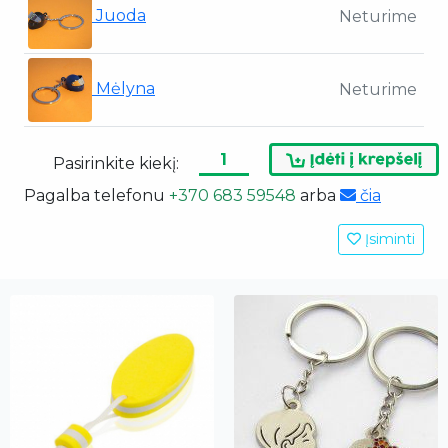
Juoda
Neturime
Mėlyna
Neturime
Pasirinkite kiekį:
Pagalba telefonu
+370 683 59548
arba
čia
Įsiminti