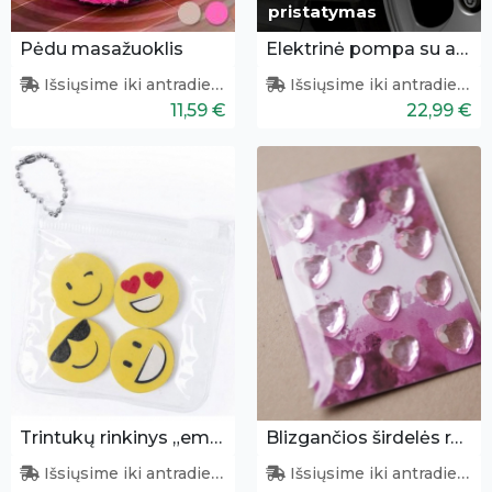
pristatymas
Pėdu masažuoklis
Elektrinė pompa su apšvietimu
Išsiųsime iki antradienio
Išsiųsime iki antradienio
11,59 €
22,99 €
Trintukų rinkinys „emoji“ 4 vnt
Blizgančios širdelės rankdarbiams
Išsiųsime iki antradienio
Išsiųsime iki antradienio