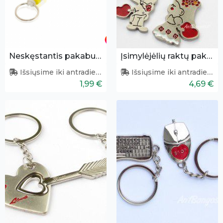
Neskęstantis pakabukas
Įsimylėjėlių raktų pakabukų pora
Išsiųsime iki antradienio
Išsiųsime iki antradienio
1,99 €
4,69 €