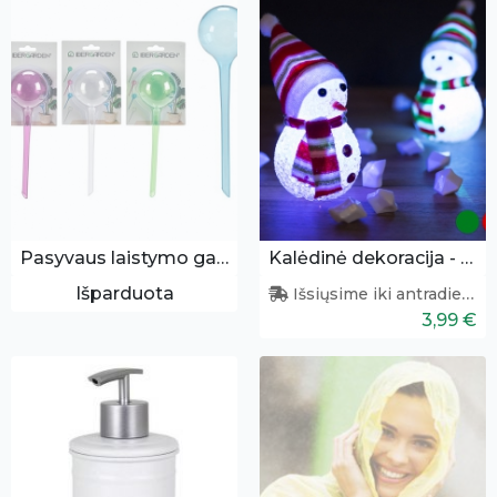
Pasyvaus laistymo gaubys
Kalėdinė dekoracija - besmegenis
Išparduota
Išsiųsime iki antradienio
3,99 €