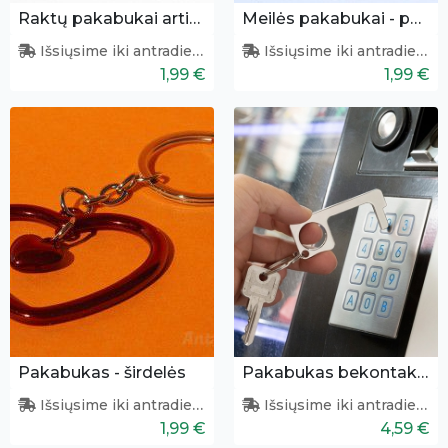
Raktų pakabukai artimui
Meilės pakabukai - pelytė ir klaviatūra
Išsiųsime iki antradienio
Išsiųsime iki antradienio
1,99 €
1,99 €
Pakabukas - širdelės
Pakabukas bekontakčiam prisilietimui
Išsiųsime iki antradienio
Išsiųsime iki antradienio
1,99 €
4,59 €