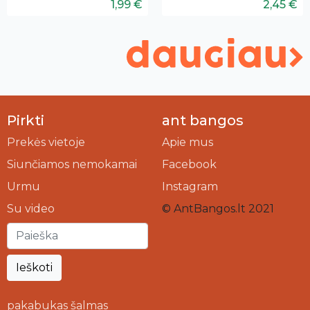
1,99 €
2,45 €
Pirkti
ant bangos
Prekės vietoje
Apie mus
Siunčiamos nemokamai
Facebook
Urmu
Instagram
Su video
© AntBangos.lt 2021
Ieškoti
pakabukas šalmas