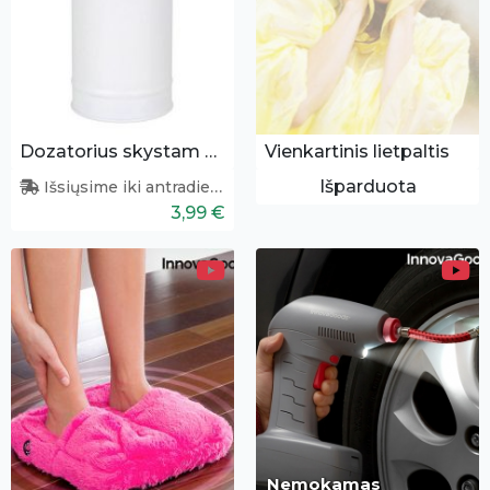
Dozatorius skystam muilui
Vienkartinis lietpaltis
Išparduota
Išsiųsime iki antradienio
3,99 €
Nemokamas