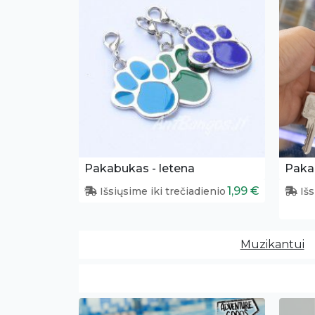
Pakabukas - letena
1,99 €
Išsiųsime iki trečiadienio
Išs
Muzikantui