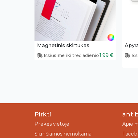
Magnetinis skirtukas
Apyra
1,99 €
Išsiųsime iki trečiadienio
Išs
Pirkti
ant 
Prekės vietoje
Apie 
Siunčiamos nemokamai
Faceb