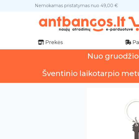
Nemokamas pristatymas nuo 49,00 €
Prekės
Pa
Nuo gruodžio 1
Šventinio laikotarpio met