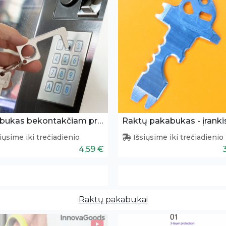
Pakabukas bekontakčiam prisilietimui
Raktų pakabukas - įranki
iųsime iki trečiadienio
Išsiųsime iki trečiadienio
4,59 €
Raktų pakabukai