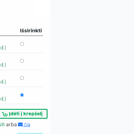
Išsirinkti
d.)
d.)
d.)
d.)
48
arba
čia