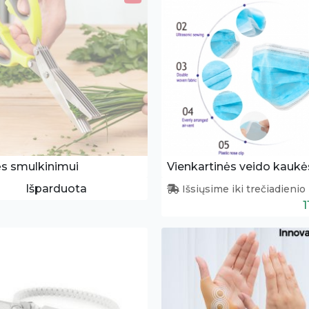
ės smulkinimui
Išparduota
Išsiųsime iki trečiadienio
1