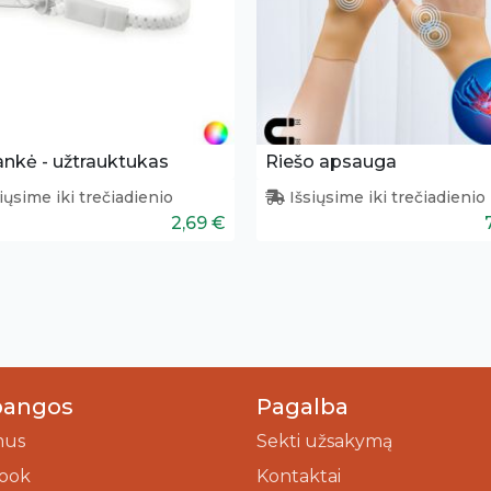
nkė - užtrauktukas
Riešo apsauga
iųsime iki trečiadienio
Išsiųsime iki trečiadienio
2,69 €
bangos
Pagalba
mus
Sekti užsakymą
ook
Kontaktai