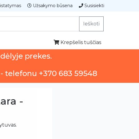
istatymas
Užsakymo būsena
Susisiekti
Ieškoti
Krepšelis tuščias
ndėlyje prekes.
 - telefonu +370 683 59548
ara -
ytuvas.