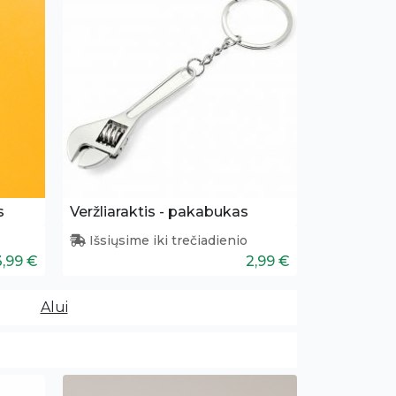
s
Veržliaraktis - pakabukas
Išsiųsime iki trečiadienio
3,99 €
2,99 €
Alui