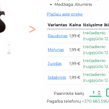
Medžiaga: Aliuminis
Plačiau apie prekę
Variantas
Kaina
Išsiųsime iki
Next
trečiadienio
Raudonas
1,99 €
(rugpjūčio 12 
trečiadienio
Mėlynas
1,99 €
(rugpjūčio 12 
trečiadienio
Juodas
1,99 €
(rugpjūčio 12 
trečiadienio
Sidabrinis
1,99 €
(rugpjūčio 12 
Pasirinkite kiekį:
Pagalba telefonu
+370 683 595