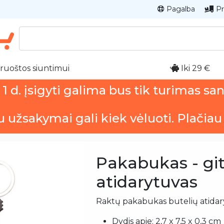
Pagalba
Pr
ruoštos siuntimui
Iki 29 €
 d. įsigyti galima bus tik turimas sa
u užsakymai gali kiek vėluoti. Plačiau
Pakabukas - git
atidarytuvas
Raktų pakabukas butelių atidar
Dydis apie: 2,7 x 7,5 x 0,3 cm