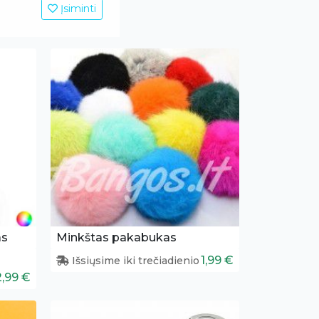
Įsiminti
as
Minkštas pakabukas
1,99 €
Išsiųsime iki trečiadienio
2,99 €