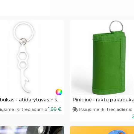
Pakabukas - atidarytuvas + šešiakampis atsuktuvas
Piniginė - raktų pakabuk
1,99 €
iųsime iki trečiadienio
Išsiųsime iki trečiadienio