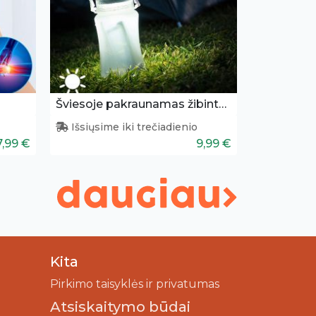
Šviesoje pakraunamas žibintas - buteliukas
Išsiųsime iki trečiadienio
7,99 €
9,99 €
Kita
Pirkimo taisyklės ir privatumas
Atsiskaitymo būdai