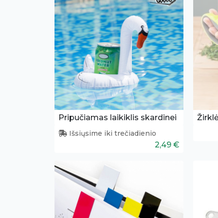
Pripučiamas laikiklis skardinei
Žirkl
Išsiųsime iki trečiadienio
2,49 €