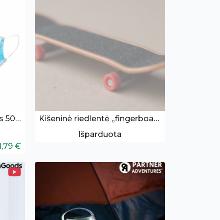
Vienkartinės veido kaukės 50 vnt.
Kišeninė riedlentė „fingerboard“
Išparduota
1,79 €