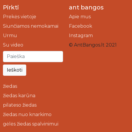
Pirkti
ant bangos
Prekės vietoje
Apie mus
Siunčiamos nemokamai
Facebook
Urmu
Instagram
Su video
© AntBangos.lt 2021
Ieškoti
žiedas
žiedas karūna
pilateso žiedas
žiedas nuo knarkimo
gėlės žiedas spalvinimui