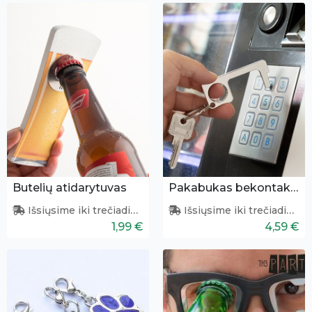
Butelių atidarytuvas
Pakabukas bekontakčiam prisilietimui
Išsiųsime iki trečiadienio
Išsiųsime iki trečiadienio
1,99 €
4,59 €