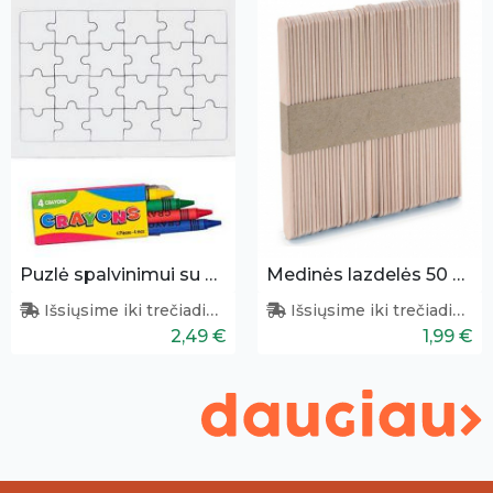
Puzlė spalvinimui su kreidelėmis
Medinės lazdelės 50 vnt.
Išsiųsime iki trečiadienio
Išsiųsime iki trečiadienio
2,49 €
1,99 €