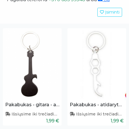
Įsiminti
Pakabukas - gitara - atidarytuvas
Pakabukas - atidarytuvas + šešiakampis atsuktuvas
Išsiųsime iki trečiadienio
Išsiųsime iki trečiadienio
1,99 €
1,99 €