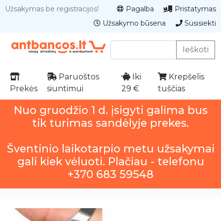
Užsakymas be registracijos!
Pagalba
Pristatymas
Užsakymo būsena
Susisiekti
Ieškoti
Paruoštos
Iki
Krepšelis
Prekės
siuntimui
29 €
tuščias
Nuo gruodžio 1 d. įsigyti galima bus
tik turimas sandėlyje prekes.
Šventinio laikotarpio metu užsakymai
gali kiek vėluoti. Plačiau - telefonu
+370 683 59548