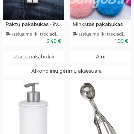
Raktų pakabukas - šviesdežė
Minkštas pakabukas
Išsiųsime iki trečiadienio
Išsiųsime iki trečiadienio
3,49 €
1,99 €
Raktų pakabukai
Alui
Alkoholinių gėrimų aksesuarai