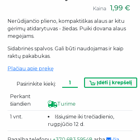
1,99 €
Kaina
Nerūdijančio plieno, kompaktiškas alaus ar kitu
gėrimų atidarytuvas - žiedas. Puiki dovana alaus
megėjams.
Sidabrinės spalvos. Gali būti naudojamas ir kaip
raktų pakabukas.
Plačiau apie prekę
Pasirinkite kiekį:
Perkant
šiandien
Turime
1 vnt.
Išsiųsime iki trečiadienio,
rugpjūčio 12 d.
Pagalba telefonu
+370 683 59548
arba
čia