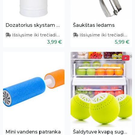
Dozatorius skystam muilui
Šaukštas ledams
Išsiųsime iki trečiadienio
Išsiųsime iki trečiadienio
3,99 €
5,99 €
Mini vandens patranka
Šaldytuve kvapą sugeriantys kamuoliukai 3 vnt.