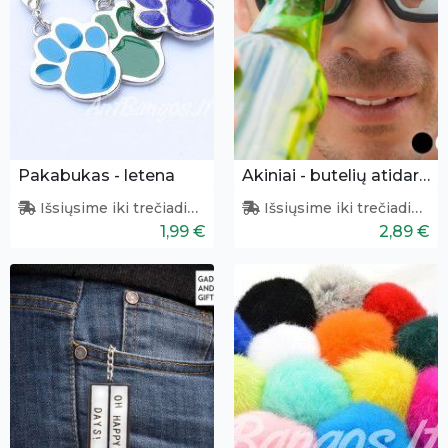
Pakabukas - letena
Akiniai - butelių atidarytuvas
Išsiųsime iki trečiadienio
Išsiųsime iki trečiadienio
1,99 €
2,89 €