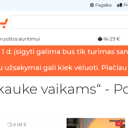
Pagalba
Pr
ruoštos siuntimui
Iki 29 €
 d. įsigyti galima bus tik turimas sa
u užsakymai gali kiek vėluoti. Plačiau
kauke vaikams“ - Po
3 už 2