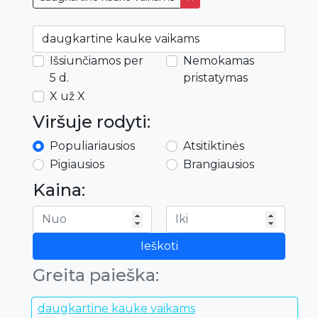
Išsiunčiamos per
Nemokamas
5 d.
pristatymas
X už X
Viršuje rodyti:
Populiariausios
Atsitiktinės
Pigiausios
Brangiausios
Kaina:
Ieškoti
Greita paieška:
daugkartine kauke vaikams