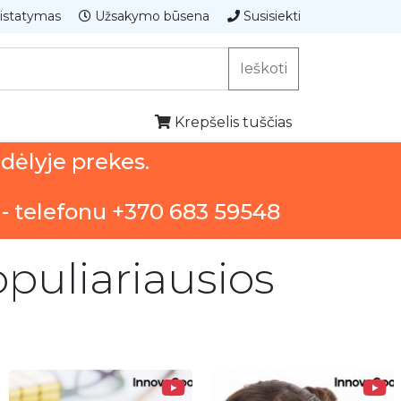
istatymas
Užsakymo būsena
Susisiekti
Ieškoti
Krepšelis tuščias
ndėlyje prekes.
 - telefonu +370 683 59548
puliariausios