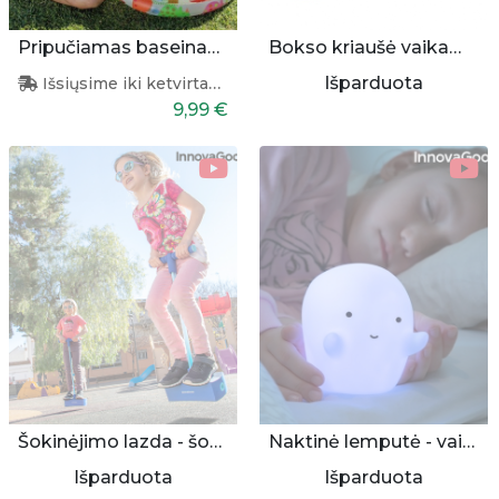
Pripučiamas baseinas vaikams 61x22 cm
Bokso kriaušė vaikams, pripučiama
Išparduota
Išsiųsime iki ketvirtadienio
9,99 €
Šokinėjimo lazda - šokliukas
Naktinė lemputė - vaiduokliukas
Išparduota
Išparduota