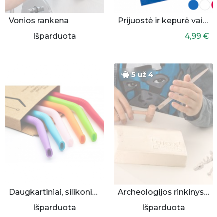
Vonios rankena
Prijuostė ir kepurė vaikams
Išparduota
4,99 €
5 už 4
Daugkartiniai, silikoniniai šiaudeliai 6 vnt.
Archeologijos rinkinys vaikui
Išparduota
Išparduota