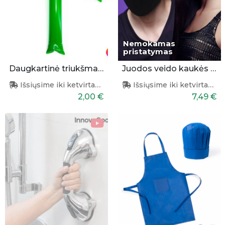
Nemokamas
pristatymas
Daugkartinė triukšmalazdė
Juodos veido kaukės 3 vnt.
Išsiųsime iki ketvirtadienio
Išsiųsime iki ketvirtadienio
2,00 €
7,49 €