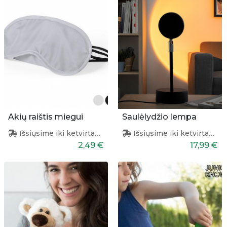
Akių raištis miegui
Saulėlydžio lempa
Išsiųsime iki ketvirtadienio
Išsiųsime iki ketvirtadienio
2,49 €
17,99 €