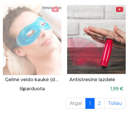
Gelinė veido kaukė (daugkartinė)
Antistresinė lazdelė
Išparduota
1,99 €
(current)
Atgal
1
2
Toliau