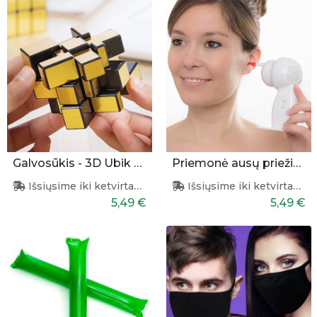
Galvosūkis - 3D Ubik puzlė
Priemonė ausų priežiūrai
Išsiųsime iki ketvirtadienio
Išsiųsime iki ketvirtadienio
5,49 €
5,49 €