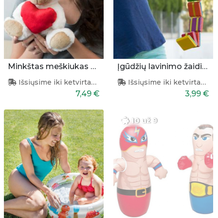
Minkštas meškiukas su širdele
Įgūdžių lavinimo žaidimas
Išsiųsime iki ketvirtadienio
Išsiųsime iki ketvirtadienio
7,49 €
3,99 €
10 už 9