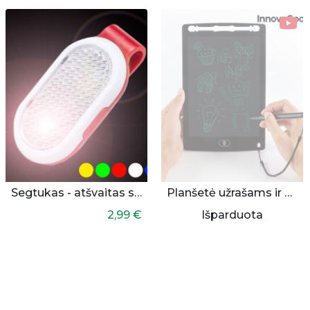
Segtukas - atšvaitas su lempute
Planšetė užrašams ir piešimui
2,99 €
Išparduota