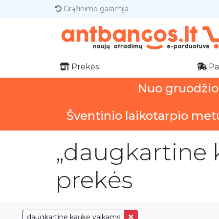
Grąžinimo garantija
Prekės
Pa
Nuo gruodžio 1
Šventinio laikotarpio met
„daugkartine 
prekės
daugkartine kauke vaikams