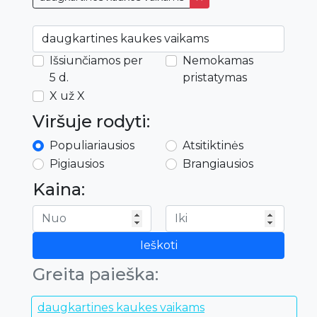
Išsiunčiamos per
Nemokamas
5 d.
pristatymas
X už X
Viršuje rodyti:
Populiariausios
Atsitiktinės
Pigiausios
Brangiausios
Kaina:
Ieškoti
Greita paieška:
daugkartines kaukes vaikams