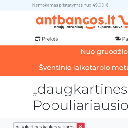
Nemokamas pristatymas nuo 49,00 €
Prekės
Pa
Nuo gruodžio 1
Šventinio laikotarpio met
„daugkartines
Populiariausi
daugkartines kaukes vaikams