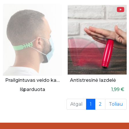
Prailgintuvas veido kaukei 5 vnt.
Antistresinė lazdelė
Išparduota
1,99 €
(current)
Atgal
1
2
Toliau