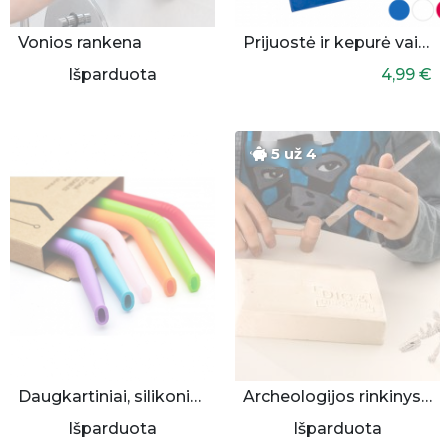
Vonios rankena
Prijuostė ir kepurė vaikams
Išparduota
4,99 €
5 už 4
Daugkartiniai, silikoniniai šiaudeliai 6 vnt.
Archeologijos rinkinys vaikui
Išparduota
Išparduota