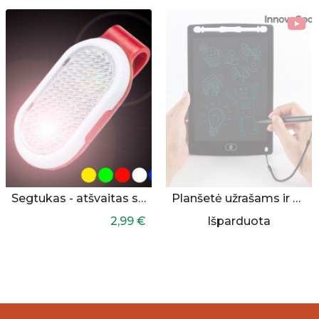
Segtukas - atšvaitas su lempute
Planšetė užrašams ir piešimui
2,99 €
Išparduota