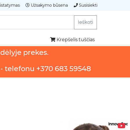
istatymas
Užsakymo būsena
Susisiekti
Ieškoti
Krepšelis tuščias
ndėlyje prekes.
 - telefonu +370 683 59548