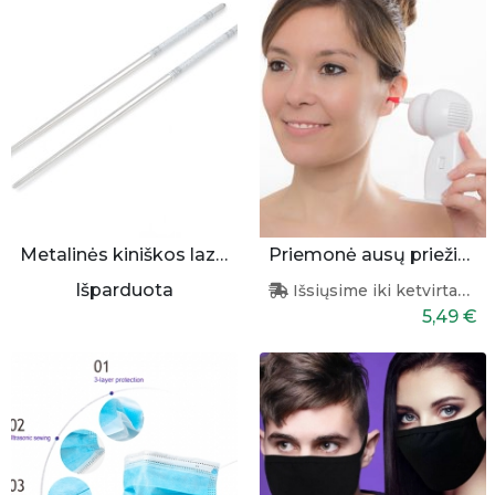
Metalinės kiniškos lazdelės
Priemonė ausų priežiūrai
Išparduota
Išsiųsime iki ketvirtadienio
5,49 €