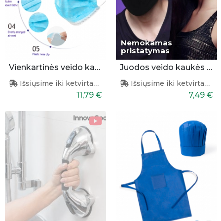
Nemokamas
pristatymas
Vienkartinės veido kaukės 50 vnt.
Juodos veido kaukės 3 vnt.
Išsiųsime iki ketvirtadienio
Išsiųsime iki ketvirtadienio
11,79 €
7,49 €