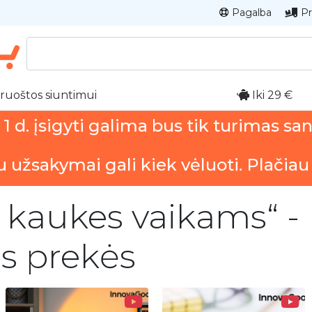
Pagalba
Pr
ruoštos siuntimui
Iki 29 €
 d. įsigyti galima bus tik turimas sa
u užsakymai gali kiek vėluoti. Plačiau
 kaukes vaikams“ -
os prekės