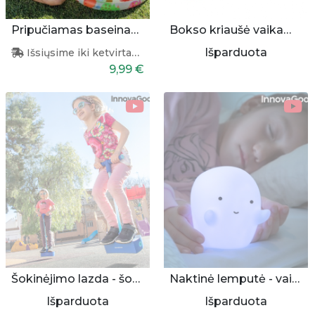
Pripučiamas baseinas vaikams 61x22 cm
Bokso kriaušė vaikams, pripučiama
Išparduota
Išsiųsime iki ketvirtadienio
9,99 €
Šokinėjimo lazda - šokliukas
Naktinė lemputė - vaiduokliukas
Išparduota
Išparduota