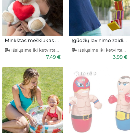
Minkštas meškiukas su širdele
Įgūdžių lavinimo žaidimas
Išsiųsime iki ketvirtadienio
Išsiųsime iki ketvirtadienio
7,49 €
3,99 €
10 už 9