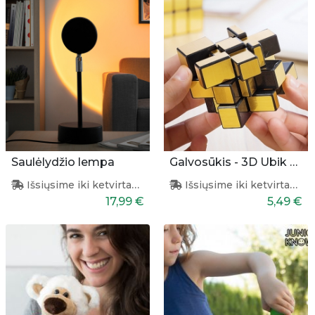
Saulėlydžio lempa
Galvosūkis - 3D Ubik puzlė
Išsiųsime iki ketvirtadienio
Išsiųsime iki ketvirtadienio
17,99 €
5,49 €