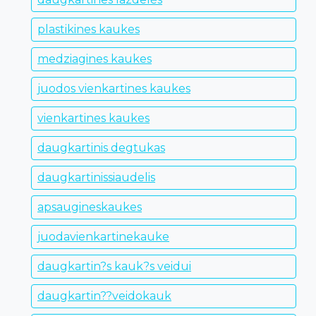
plastikines kaukes
medziagines kaukes
juodos vienkartines kaukes
vienkartines kaukes
daugkartinis degtukas
daugkartinissiaudelis
apsaugineskaukes
juodavienkartinekauke
daugkartin?s kauk?s veidui
daugkartin??veidokauk