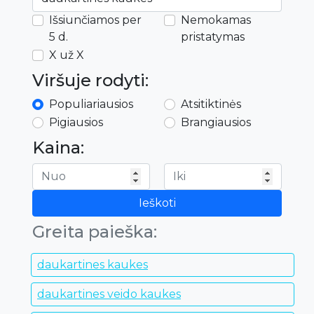
Išsiunčiamos per
Nemokamas
5 d.
pristatymas
X už X
Viršuje rodyti:
Populiariausios
Atsitiktinės
Pigiausios
Brangiausios
Kaina:
Ieškoti
Greita paieška:
daukartines kaukes
daukartines veido kaukes