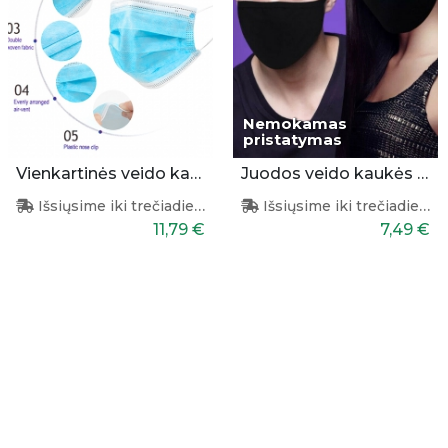
Nemokamas
pristatymas
Vienkartinės veido kaukės 50 vnt.
Juodos veido kaukės 3 vnt.
Išsiųsime iki trečiadienio
Išsiųsime iki trečiadienio
11,79 €
7,49 €