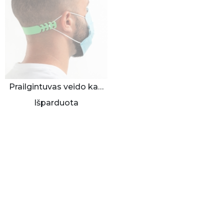
Prailgintuvas veido kaukei 5 vnt.
Išparduota