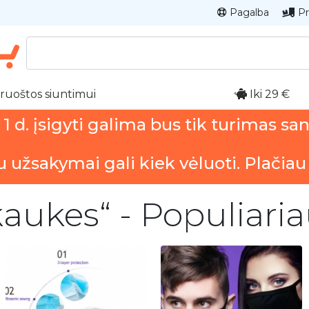
Pagalba
Pr
ruoštos siuntimui
Iki 29 €
 d. įsigyti galima bus tik turimas sa
u užsakymai gali kiek vėluoti. Plačiau
aukes“ - Populiaria