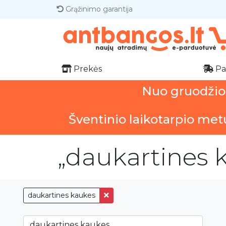
Grąžinimo garantija
Prekės
Pa
Nuo gruodžio 1
Šventinio laikotarpio met
„daukartines k
daukartines kaukes