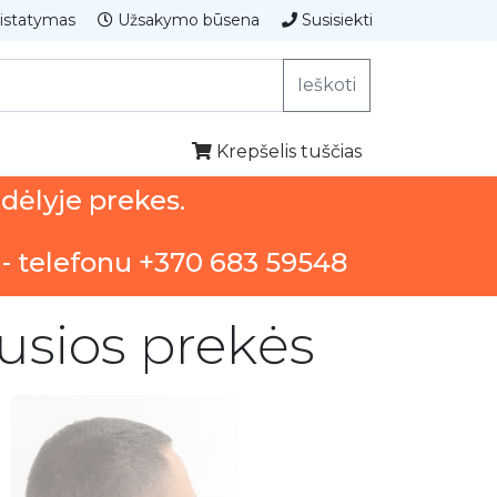
istatymas
Užsakymo būsena
Susisiekti
Ieškoti
Krepšelis tuščias
ndėlyje prekes.
 - telefonu +370 683 59548
usios prekės