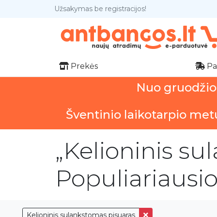
Užsakymas be registracijos!
Prekės
Pa
Nuo gruodžio 1
Šventinio laikotarpio met
„Kelioninis su
Populiariausi
Kelioninis sulankstomas pisuaras