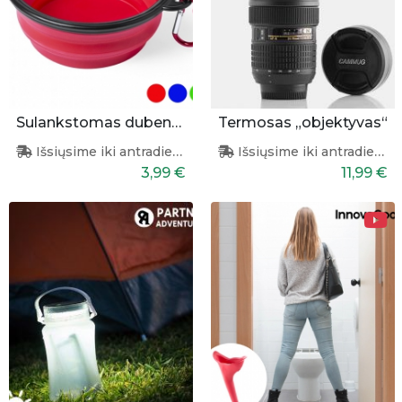
Sulankstomas dubenėlis augintiniams
Termosas „objektyvas“
Išsiųsime iki antradienio
Išsiųsime iki antradienio
3,99 €
11,99 €