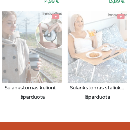
14,99 €
13,89 €
Sulankstomas kelioninis puodelis
Sulankstomas staliukas lovai
Išparduota
Išparduota