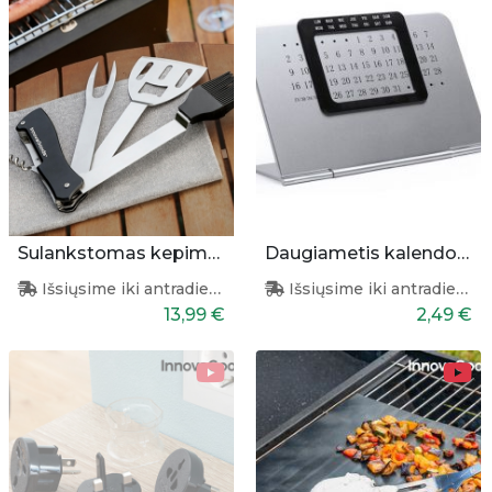
Sulankstomas kepimo įrankių rinkinys
Daugiametis kalendorius
Išsiųsime iki antradienio
Išsiųsime iki antradienio
13,99 €
2,49 €