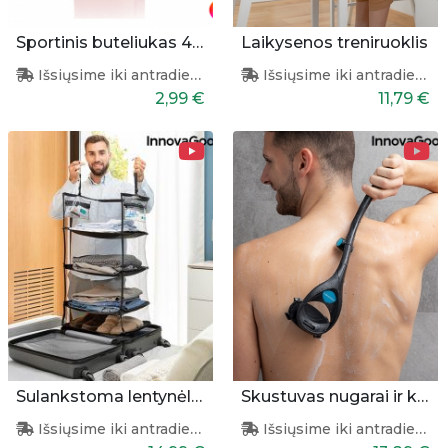
Sportinis buteliukas 400ml
Laikysenos treniruoklis
Išsiųsime iki antradienio
Išsiųsime iki antradienio
2,99 €
11,79 €
Sulankstoma lentynėlė lagaminui
Skustuvas nugarai ir kūnui
Išsiųsime iki antradienio
Išsiųsime iki antradienio