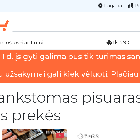
Pagalba
Pr
ruoštos siuntimui
Iki 29 €
 d. įsigyti galima bus tik turimas sa
u užsakymai gali kiek vėluoti. Plačiau
lankstomas pisuaras
os prekės
3 už 2