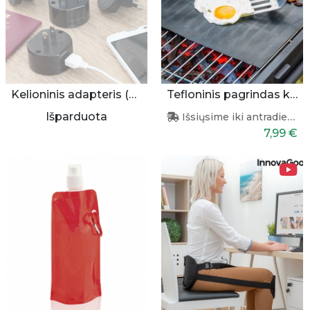
Kelioninis adapteris (universalus)
Tefloninis pagrindas kepimui
Išparduota
Išsiųsime iki antradienio
7,99 €