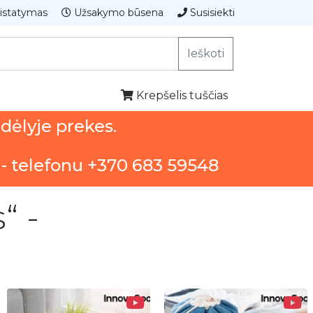
istatymas
Užsakymo būsena
Susisiekti
Ieškoti
Krepšelis tuščias
ndėlyje prekes.
 - telefonu +370 683 59548
“ -