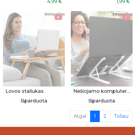
4,99 €
1,99 €
Lovos staliukas
Nešiojamo kompiuterio stovas
Išparduota
Išparduota
(current)
Atgal
1
2
Toliau