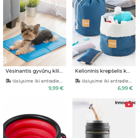
Vėsinantis gyvūnų kilimėlis 40x50cm
Kelioninis krepšelis kosmetikai
Išsiųsime iki antradienio
Išsiųsime iki antradienio
9,99 €
6,99 €