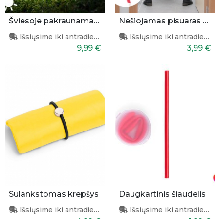
Šviesoje pakraunamas žibintas - buteliukas
Nešiojamas pisuaras moterims
Išsiųsime iki antradienio
Išsiųsime iki antradienio
9,99 €
3,99 €
Sulankstomas krepšys
Daugkartinis šiaudelis
Išsiųsime iki antradienio
Išsiųsime iki antradienio