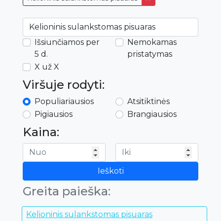
Išsiunčiamos per
Nemokamas
5 d.
pristatymas
X už X
Viršuje rodyti:
Populiariausios
Atsitiktinės
Pigiausios
Brangiausios
Kaina:
Ieškoti
Greita paieška:
Kelioninis sulankstomas pisuaras