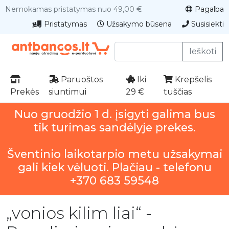
Nemokamas pristatymas nuo 49,00 €
Pagalba
Pristatymas
Užsakymo būsena
Susisiekti
Ieškoti
Paruoštos
Iki
Krepšelis
Prekės
siuntimui
29 €
tuščias
Nuo gruodžio 1 d. įsigyti galima bus
tik turimas sandėlyje prekes.
Šventinio laikotarpio metu užsakymai
gali kiek vėluoti. Plačiau - telefonu
+370 683 59548
„vonios kilim liai“ -