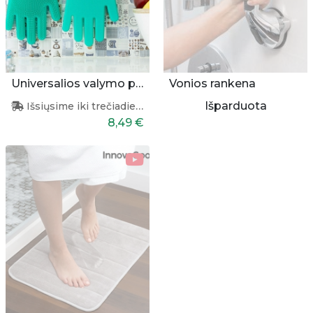
Universalios valymo pirštinės
Vonios rankena
Išparduota
Išsiųsime iki trečiadienio
8,49 €