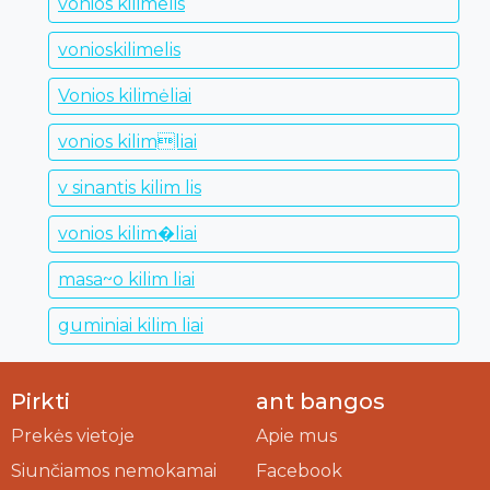
vonios kilimelis
vonioskilimelis
Vonios kilimėliai
vonios kilimliai
v sinantis kilim lis
vonios kilim�liai
masa~o kilim liai
guminiai kilim liai
Pirkti
ant bangos
Prekės vietoje
Apie mus
Siunčiamos nemokamai
Facebook