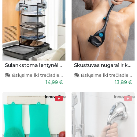
Sulankstoma lentynėlė lagaminui
Skustuvas nugarai ir kūnui
Išsiųsime iki trečiadienio
Išsiųsime iki trečiadienio
14,99 €
13,89 €