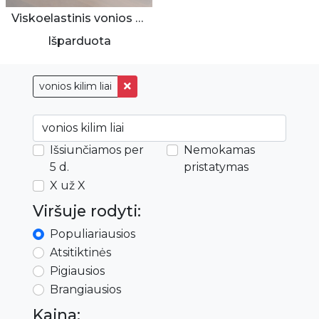
Viskoelastinis vonios kilimėlis
Išparduota
vonios kilim liai
Išsiunčiamos per
Nemokamas
5 d.
pristatymas
X už X
Viršuje rodyti:
Populiariausios
Atsitiktinės
Pigiausios
Brangiausios
Kaina: