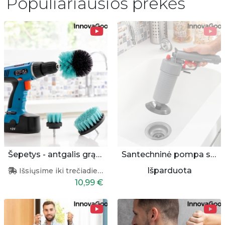
Populiariausios prekės
Šepetys - antgalis grąžtui (3 dalys)
Santechninė pompa su antgaliais
Išparduota
Išsiųsime iki trečiadienio
10,99 €