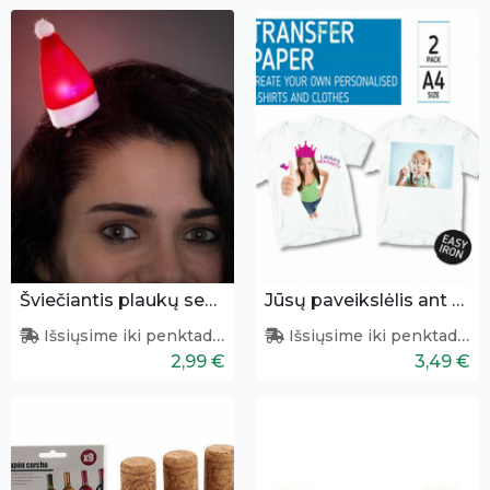
Šviečiantis plaukų segtukas - kalėdinė kepurėlė
Jūsų paveikslėlis ant tekstilės
Išsiųsime iki penktadienio
Išsiųsime iki penktadienio
2,99 €
3,49 €