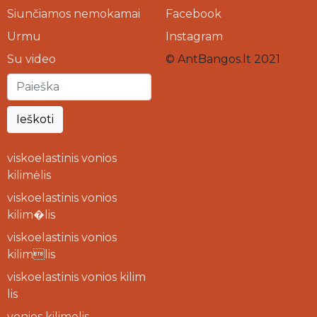
Siunčiamos nemokamai
Facebook
Urmu
Instagram
Su video
© AntBangos.lt 2021
Ieškoti
viskoelastinis vonios
kilimėlis
viskoelastinis vonios
kilim�lis
viskoelastinis vonios
kilimlis
viskoelastinis vonios kilim
lis
vonios kilimelis