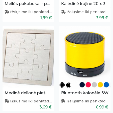
Meilės pakabukai - pelytė ir klaviatūra
Kalėdinė kojinė 20 x 32 cm
Išsiųsime iki penktadienio
Išsiųsime iki penktadienio
1,99 €
3,99 €
Medinė dėlionė piešimui
Bluetooth kolonėlė 3W
Išsiųsime iki penktadienio
Išsiųsime iki penktadienio
3,69 €
6,99 €