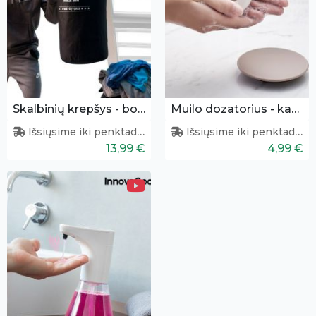
Skalbinių krepšys - bokso kriaušė
Muilo dozatorius - kapsulė
Išsiųsime iki penktadienio
Išsiųsime iki penktadienio
13,99 €
4,99 €