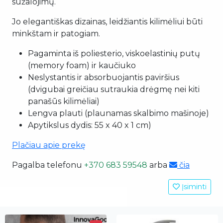
sužalojimų.
Jo elegantiškas dizainas, leidžiantis kilimėliui būti
minkštam ir patogiam.
Pagaminta iš poliesterio, viskoelastinių putų
(memory foam) ir kaučiuko
Neslystantis ir absorbuojantis paviršius
(dvigubai greičiau sutraukia drėgmę nei kiti
panašūs kilimėliai)
Lengva plauti (plaunamas skalbimo mašinoje)
Apytikslus dydis: 55 x 40 x 1 cm)
Plačiau apie prekę
Pagalba telefonu
+370 683 59548
arba
čia
Įsiminti