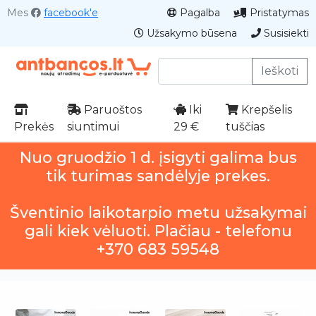
Mes
facebook'e
Pagalba
Pristatymas
Užsakymo būsena
Susisiekti
Ieškoti
Paruoštos
Iki
Krepšelis
Prekės
siuntimui
29 €
tuščias
Nuo gruodžio 1 d. įsigyti galima bus
tik turimas sandėlyje prekes.
Šventinio laikotarpio metu užsakymai
gali kiek vėluoti. Plačiau - telefonu
+370 683 59548