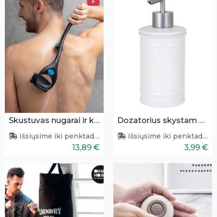
Skustuvas nugarai ir kūnui
Dozatorius skystam muilui
Išsiųsime iki penktadienio
Išsiųsime iki penktadienio
13,89 €
3,99 €