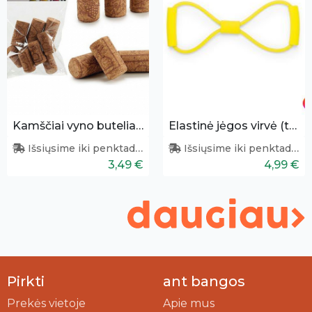
Kamščiai vyno buteliams 9 vnt.
Elastinė jėgos virvė (treniruoklis)
Išsiųsime iki penktadienio
Išsiųsime iki penktadienio
3,49 €
4,99 €
Pirkti
ant bangos
Prekės vietoje
Apie mus