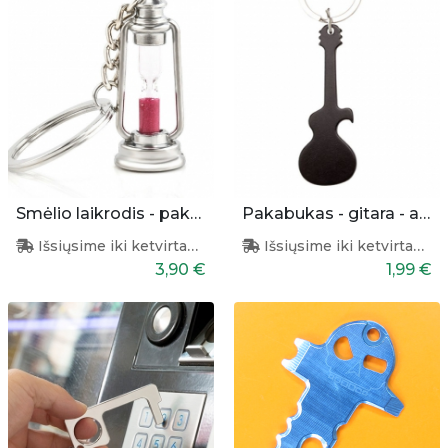
Smėlio laikrodis - pakabukas
Pakabukas - gitara - atidarytuvas
Išsiųsime iki ketvirtadienio
Išsiųsime iki ketvirtadienio
3,90 €
1,99 €