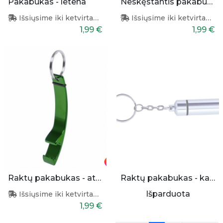
Pakabukas - letena
Neskęstantis pakabukas
Išsiųsime iki ketvirtadienio
Išsiųsime iki ketvirtadienio
1,99 €
1,99 €
Raktų pakabukas - atidarytuvas
Raktų pakabukas - kapsulė
Išparduota
Išsiųsime iki ketvirtadienio
1,99 €