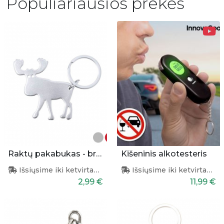
Populiariausios prekės
Raktų pakabukas - briedis
Kišeninis alkotesteris
Išsiųsime iki ketvirtadienio
Išsiųsime iki ketvirtadienio
2,99 €
11,99 €