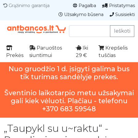
Grąžinimo garantija
Pagalba
Pristatymas
Užsakymo būsena
Susisiekti
Ieškoti
Paruoštos
Iki
Krepšelis
Prekės
siuntimui
29 €
tuščias
Nuo gruodžio 1 d. įsigyti galima bus
tik turimas sandėlyje prekes.
Šventinio laikotarpio metu užsakymai
gali kiek vėluoti. Plačiau - telefonu
+370 683 59548
„Taupykl su u~raktu“ -