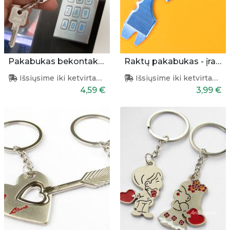
Pakabukas bekontakčiam prisilietimui
Raktų pakabukas - įrankis
Išsiųsime iki ketvirtadienio
Išsiųsime iki ketvirtadienio
4,59 €
3,99 €