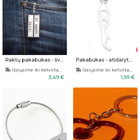
Raktų pakabukas - šviesdežė
Pakabukas - atidarytuvas + šešiakampis atsuktuvas
Išsiųsime iki ketvirtadienio
Išsiųsime iki ketvirtadienio
3,49 €
1,99 €