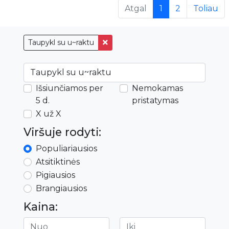
(current)
Atgal
1
2
Toliau
Taupykl su u~raktu
Išsiunčiamos per
Nemokamas
5 d.
pristatymas
X už X
Viršuje rodyti:
Populiariausios
Atsitiktinės
Pigiausios
Brangiausios
Kaina: