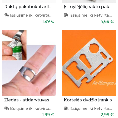
Raktų pakabukai artimui
Įsimylėjėlių raktų pakabukų pora
Išsiųsime iki ketvirtadienio
Išsiųsime iki ketvirtadienio
1,99 €
4,69 €
Žiedas - atidarytuvas
Kortelės dydžio įrankis
Išsiųsime iki ketvirtadienio
Išsiųsime iki ketvirtadienio
1,99 €
2,99 €