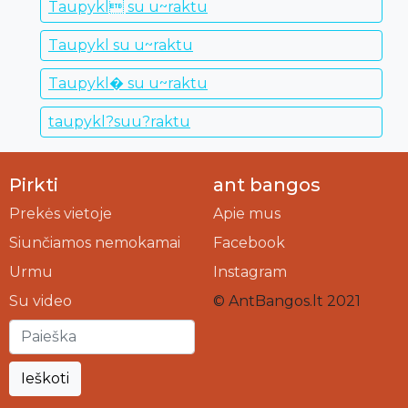
Taupykl su u~raktu
Taupykl su u~raktu
Taupykl� su u~raktu
taupykl?suu?raktu
Pirkti
ant bangos
Prekės vietoje
Apie mus
Siunčiamos nemokamai
Facebook
Urmu
Instagram
Su video
© AntBangos.lt 2021
Ieškoti