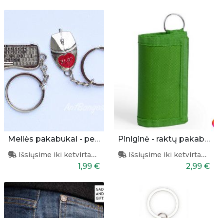
Meilės pakabukai - pelytė ir klaviatūra
Piniginė - raktų pakabukas
Išsiųsime iki ketvirtadienio
Išsiųsime iki ketvirtadienio
1,99 €
2,99 €