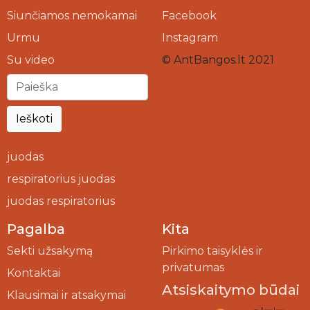
Siunčiamos nemokamai
Facebook
Urmu
Instagram
Su video
© AntBangos.lt 2021
Ieškoti
juodas
respiratorius juodas
juodas respiratorius
Pagalba
Kita
Sekti užsakymą
Pirkimo taisyklės ir
privatumas
Kontaktai
Atsiskaitymo būdai
Klausimai ir atsakymai