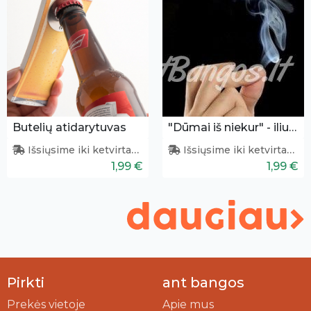
Butelių atidarytuvas
"Dūmai iš niekur" - iliuzija
Išsiųsime iki ketvirtadienio
Išsiųsime iki ketvirtadienio
1,99 €
1,99 €
Pirkti
ant bangos
Prekės vietoje
Apie mus