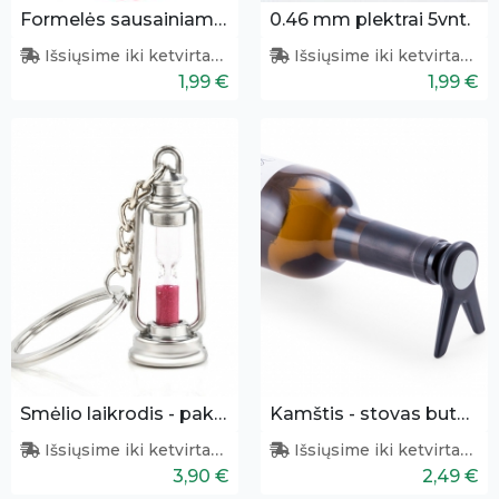
Formelės sausainiams - širdelė
0.46 mm plektrai 5vnt.
Išsiųsime iki ketvirtadienio
Išsiųsime iki ketvirtadienio
1,99 €
1,99 €
Smėlio laikrodis - pakabukas
Kamštis - stovas buteliui
Išsiųsime iki ketvirtadienio
Išsiųsime iki ketvirtadienio
3,90 €
2,49 €