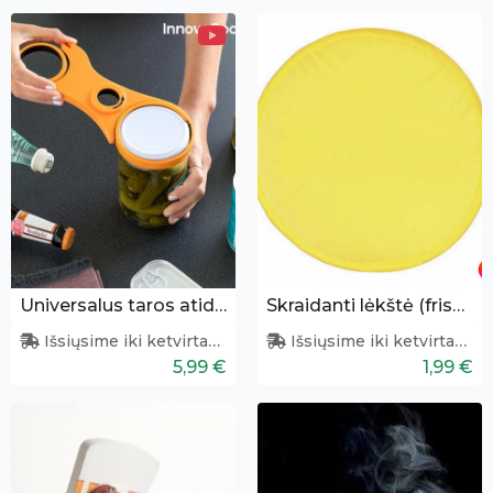
Universalus taros atidarytuvas
Skraidanti lėkštė (frisbio žaidimui)
Išsiųsime iki ketvirtadienio
Išsiųsime iki ketvirtadienio
5,99 €
1,99 €