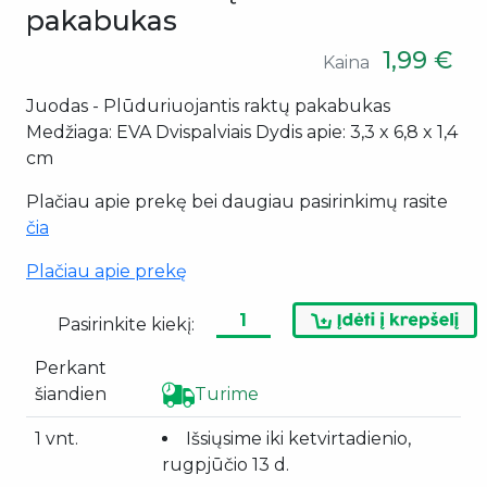
pakabukas
1,99 €
Kaina
Juodas - Plūduriuojantis raktų pakabukas
Medžiaga: EVA Dvispalviais Dydis apie: 3,3 x 6,8 x 1,4
cm
Plačiau apie prekę bei daugiau pasirinkimų rasite
čia
Plačiau apie prekę
Pasirinkite kiekį:
Perkant
šiandien
Turime
1 vnt.
Išsiųsime iki ketvirtadienio,
rugpjūčio 13 d.