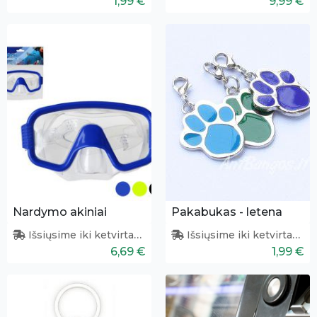
1,99 €
9,99 €
Nardymo akiniai
Pakabukas - letena
Išsiųsime iki ketvirtadienio
Išsiųsime iki ketvirtadienio
6,69 €
1,99 €