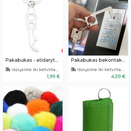
Pakabukas - atidarytuvas + šešiakampis atsuktuvas
Pakabukas bekontakčiam prisilietimui
Išsiųsime iki ketvirtadienio
Išsiųsime iki ketvirtadienio
1,99 €
4,59 €