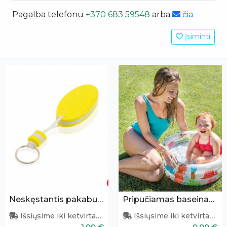
Pagalba telefonu
+370 683 59548
arba
čia
Įsiminti
Neskęstantis pakabukas
Pripučiamas baseinas vaikams 61x22 cm
Išsiųsime iki ketvirtadienio
Išsiųsime iki ketvirtadienio