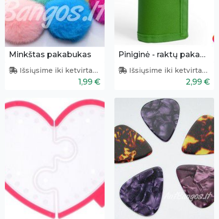
Minkštas pakabukas
Piniginė - raktų pakabukas
Išsiųsime iki ketvirtadienio
Išsiųsime iki ketvirtadienio
1,99 €
2,99 €