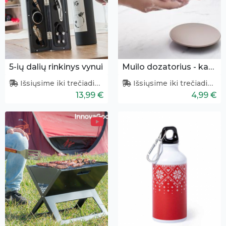
5-ių dalių rinkinys vynui
Muilo dozatorius - kapsulė
Išsiųsime iki trečiadienio
Išsiųsime iki trečiadienio
13,99 €
4,99 €