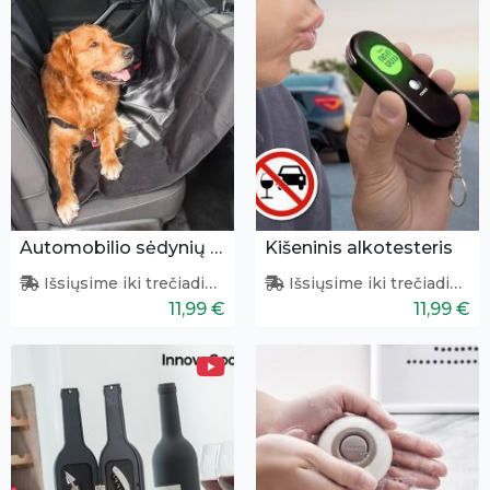
Automobilio sėdynių užtiesalas gyvūnams
Kišeninis alkotesteris
Išsiųsime iki trečiadienio
Išsiųsime iki trečiadienio
11,99 €
11,99 €