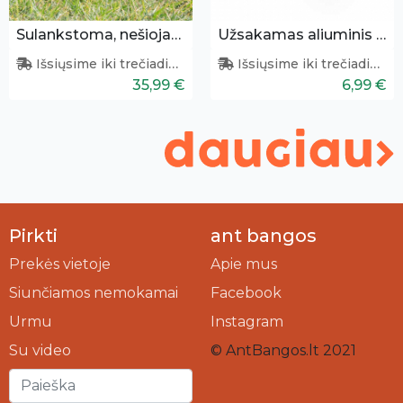
Sulankstoma, nešiojama kepsninė
Užsakamas aliuminis buteliukas (400 ml)
Išsiųsime iki trečiadienio
Išsiųsime iki trečiadienio
35,99 €
6,99 €
Pirkti
ant bangos
Prekės vietoje
Apie mus
Siunčiamos nemokamai
Facebook
Urmu
Instagram
Su video
© AntBangos.lt 2021