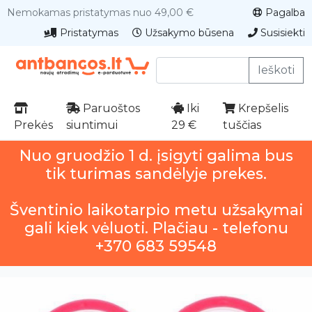
Nemokamas pristatymas nuo 49,00 €
Pagalba
Pristatymas
Užsakymo būsena
Susisiekti
Ieškoti
Paruoštos
Iki
Krepšelis
Prekės
siuntimui
29 €
tuščias
Nuo gruodžio 1 d. įsigyti galima bus
tik turimas sandėlyje prekes.
Šventinio laikotarpio metu užsakymai
gali kiek vėluoti. Plačiau - telefonu
+370 683 59548