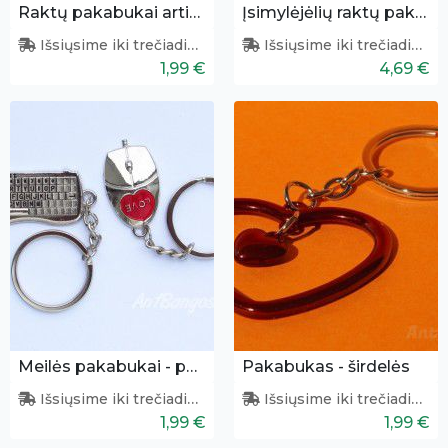
Raktų pakabukai artimui
Įsimylėjėlių raktų pakabukų pora
Išsiųsime iki trečiadienio
Išsiųsime iki trečiadienio
1,99 €
4,69 €
Meilės pakabukai - pelytė ir klaviatūra
Pakabukas - širdelės
Išsiųsime iki trečiadienio
Išsiųsime iki trečiadienio
1,99 €
1,99 €