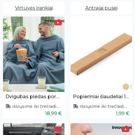
Virtuvės įrankiai
Antrajai pusei
Dvigubas pledas poroms
Popieriniai šiaudeliai 10vnt.
Išsiųsime iki trečiadienio
Išsiųsime iki trečiadienio
18,99 €
1,99 €