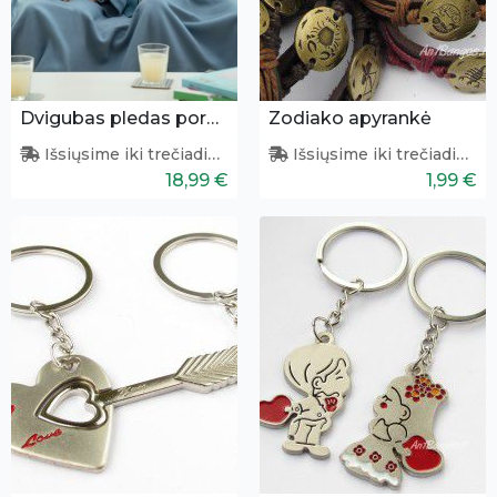
Dvigubas pledas poroms
Zodiako apyrankė
Išsiųsime iki trečiadienio
Išsiųsime iki trečiadienio
18,99 €
1,99 €