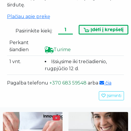
širdutę.
Plačiau apie prekę
Pasirinkite kiekį:
Perkant
šiandien
Turime
1 vnt.
Išsiųsime iki trečiadienio,
rugpjūčio 12 d.
Pagalba telefonu
+370 683 59548
arba
čia
Įsiminti