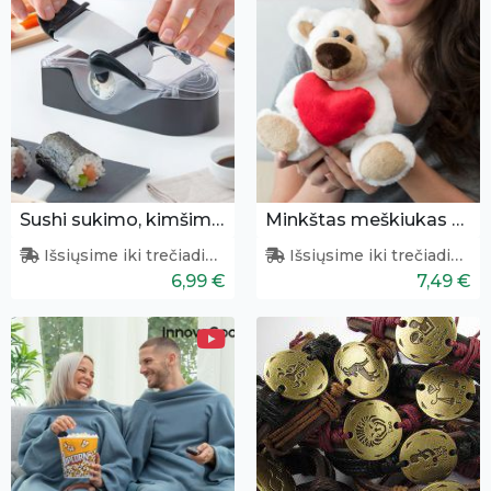
Sushi sukimo, kimšimo aparatas
Minkštas meškiukas su širdele
Išsiųsime iki trečiadienio
Išsiųsime iki trečiadienio
6,99 €
7,49 €