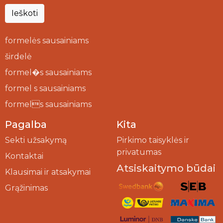
Ieškoti
formelės sausainiams
širdelė
formel�s sausainiams
formel s sausainiams
formels sausainiams
Pagalba
Kita
Sekti užsakymą
Pirkimo taisyklės ir
privatumas
Kontaktai
Atsiskaitymo būdai
Klausimai ir atsakymai
Grąžinimas