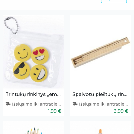
Trintukų rinkinys „emoji“ 4 vnt
Spalvotų pieštukų rinkinys su liniuote
Išsiųsime iki antradienio
Išsiųsime iki antradienio
1,99 €
3,99 €