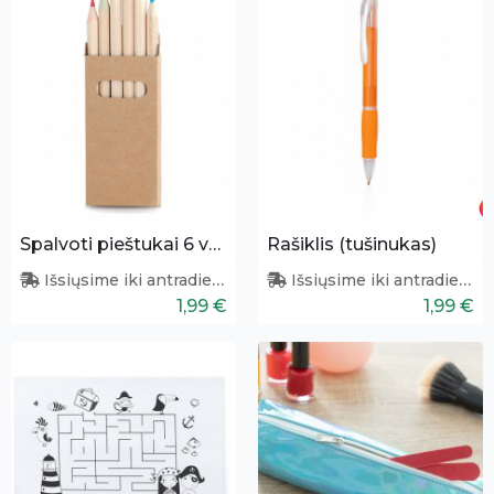
Spalvoti pieštukai 6 vnt.
Rašiklis (tušinukas)
Išsiųsime iki antradienio
Išsiųsime iki antradienio
1,99 €
1,99 €