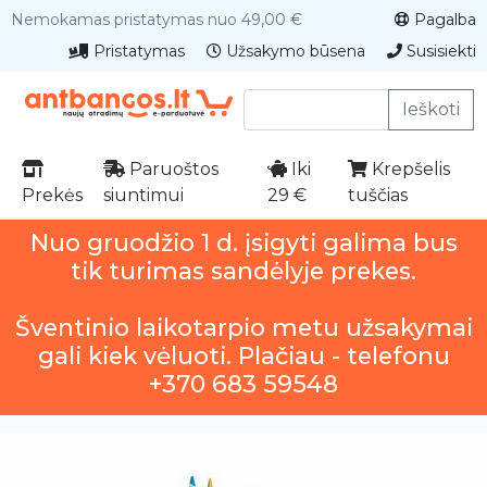
Nemokamas pristatymas nuo 49,00 €
Pagalba
Pristatymas
Užsakymo būsena
Susisiekti
Ieškoti
Paruoštos
Iki
Krepšelis
Prekės
siuntimui
29 €
tuščias
Nuo gruodžio 1 d. įsigyti galima bus
tik turimas sandėlyje prekes.
Šventinio laikotarpio metu užsakymai
gali kiek vėluoti. Plačiau - telefonu
+370 683 59548