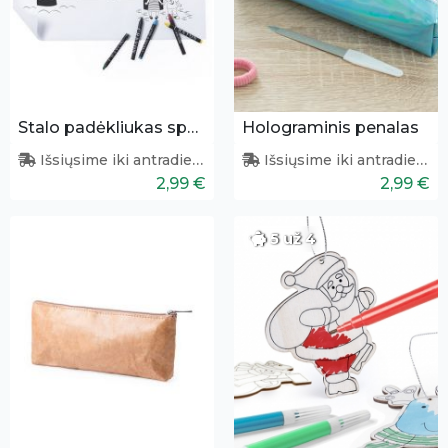
Stalo padėkliukas spalvinimui
Holograminis penalas
Išsiųsime iki antradienio
Išsiųsime iki antradienio
2,99 €
2,99 €
5 už 4