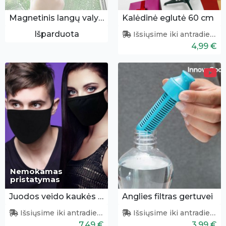
Magnetinis langų valytuvas
Kalėdinė eglutė 60 cm
Išparduota
Išsiųsime iki antradienio
4,99 €
Nemokamas
pristatymas
Juodos veido kaukės 3 vnt.
Anglies filtras gertuvei
Išsiųsime iki antradienio
Išsiųsime iki antradienio
7,49 €
3,99 €