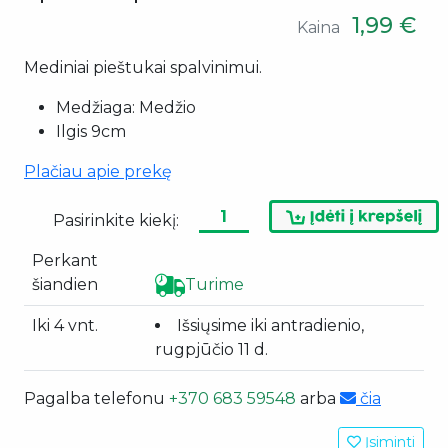
1,99 €
Kaina
Mediniai pieštukai spalvinimui.
Medžiaga: Medžio
Ilgis 9cm
Plačiau apie prekę
Pasirinkite kiekį:
Perkant
šiandien
Turime
Iki 4 vnt.
Išsiųsime iki antradienio,
rugpjūčio 11 d.
Pagalba telefonu
+370 683 59548
arba
čia
Įsiminti