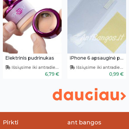
Elektrinis pudrinukas
iPhone 6 apsauginė plėvelė
Išsiųsime iki antradienio
Išsiųsime iki antradienio
6,79 €
0,99 €
Pirkti
ant bangos