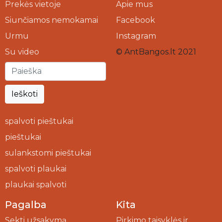
Prekės vietoje
Apie mus
Siunčiamos nemokamai
Facebook
Urmu
Instagram
Su video
© AntBangos.lt 2021
Ieškoti
spalvoti pieštukai
pieštukai
sulankstomi pieštukai
spalvoti plaukai
plaukai spalvoti
Pagalba
Kita
Sekti užsakymą
Pirkimo taisyklės ir