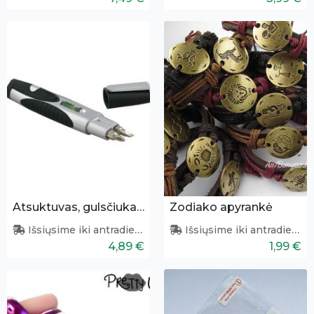
Atsuktuvas, gulsčiukas ir žibintuvėlis viename
Zodiako apyrankė
Išsiųsime iki antradienio
Išsiųsime iki antradienio
4,89 €
1,99 €