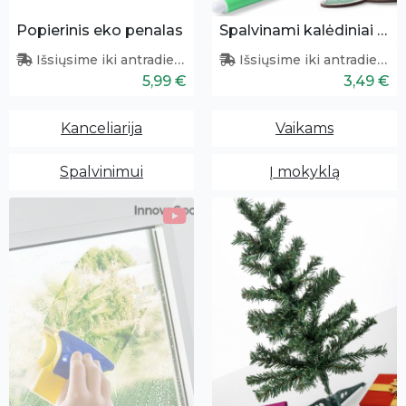
Popierinis eko penalas
Spalvinami kalėdiniai papuošimai 3 vnt.
Išsiųsime iki antradienio
Išsiųsime iki antradienio
5,99 €
3,49 €
Kanceliarija
Vaikams
Spalvinimui
Į mokyklą