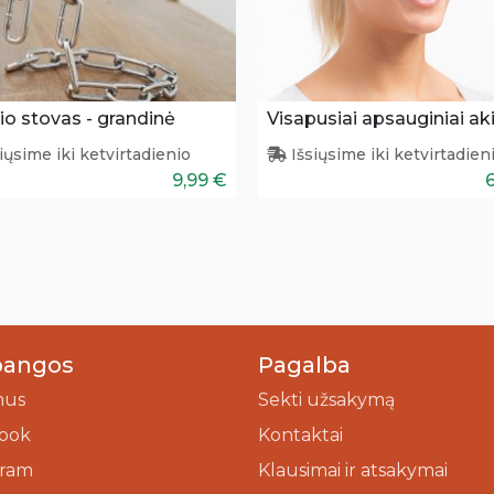
io stovas - grandinė
Visapusiai apsauginiai aki
iųsime iki ketvirtadienio
Išsiųsime iki ketvirtadien
9,99 €
bangos
Pagalba
mus
Sekti užsakymą
ook
Kontaktai
gram
Klausimai ir atsakymai