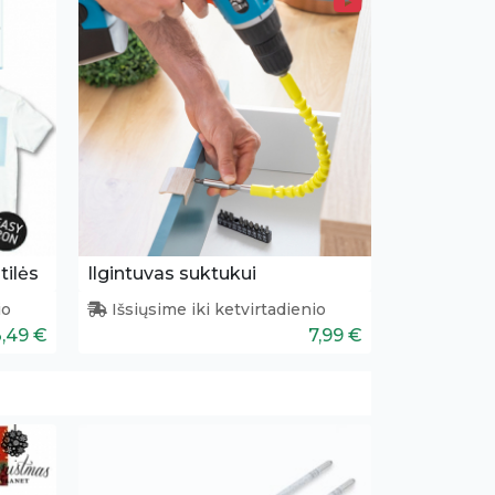
tilės
Ilgintuvas suktukui
io
Išsiųsime iki ketvirtadienio
3,49 €
7,99 €