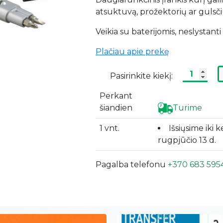
atsuktuvą, prožektorių ar gulsči
Veikia su baterijomis, neslystant
Plačiau apie prekę
Pasirinkite kiekį:
Perkant
šiandien
Turime
1 vnt.
Išsiųsime iki k
rugpjūčio 13 d.
Pagalba telefonu
+370 683 595