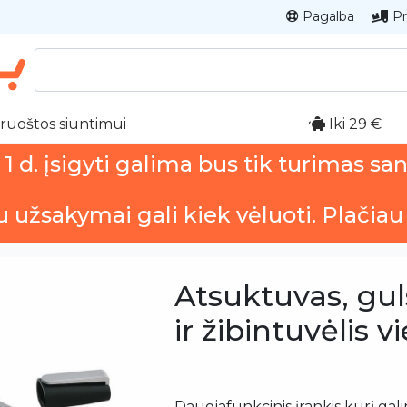
Pagalba
Pr
ruoštos siuntimui
Iki 29 €
 d. įsigyti galima bus tik turimas sa
u užsakymai gali kiek vėluoti. Plačiau
Atsuktuvas, gul
ir žibintuvėlis 
Daugiafunkcinis įrankis kurį gal