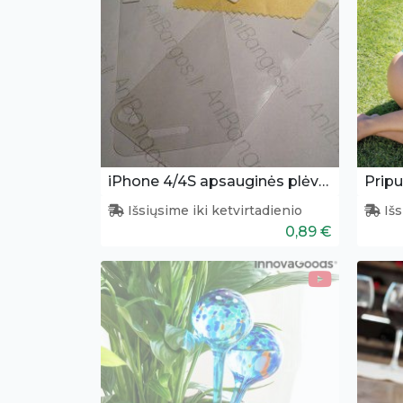
iPhone 4/4S apsauginės plėvelės
Išsiųsime iki ketvirtadienio
Išs
0,89 €