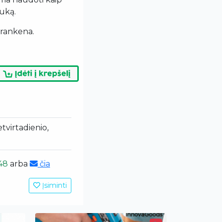
uką.
i rankena.
etvirtadienio,
48
arba
čia
Įsiminti