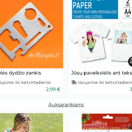
lės dydžio įrankis
Jūsų paveikslėlis ant teks
iųsime iki ketvirtadienio
Išsiųsime iki ketvirtadien
2,99 €
Auksarankiams