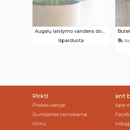
Augalų laistymo vandens dozatoriai
Butel
Išparduota
Išs
Pirkti
ant 
Prekės vietoje
Apie 
Siunčiamos nemokamai
Faceb
Urmu
Insta