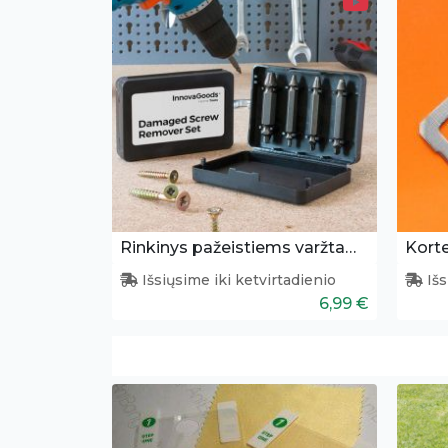
Rinkinys pažeistiems varžtams pašalinti
Korte
Išsiųsime iki ketvirtadienio
Išs
6,99 €