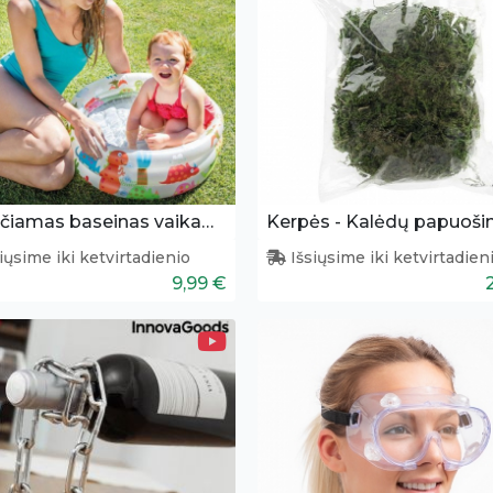
Pripučiamas baseinas vaikams 61x22 cm
iųsime iki ketvirtadienio
Išsiųsime iki ketvirtadien
9,99 €