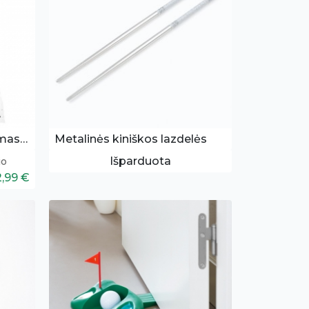
Kerpės - Kalėdų papuošimas 30g
Metalinės kiniškos lazdelės
Išparduota
io
2,99 €