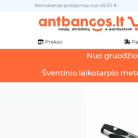
Nemokamas pristatymas nuo 49,00 €
Prekės
Pa
Nuo gruodžio 1
Šventinio laikotarpio met