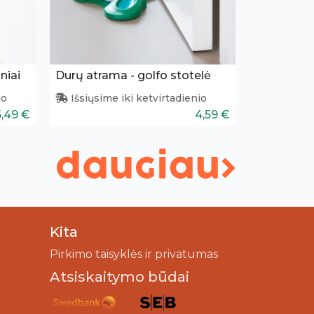
niai
Durų atrama - golfo stotelė
io
Išsiųsime iki ketvirtadienio
6,49 €
4,59 €
Kita
Pirkimo taisyklės ir privatumas
Atsiskaitymo būdai