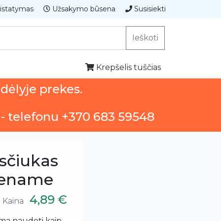
istatymas
Užsakymo būsena
Susisiekti
Ieškoti
Krepšelis tuščias
ndėlyje prekes.
 - telefonu +370 683 59548
sčiukas
viename
4,89 €
Kaina
ima naudoti kaip