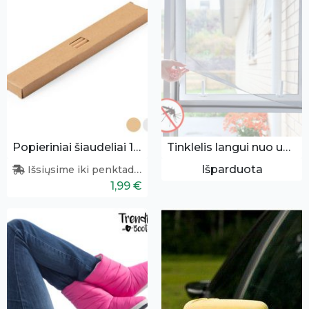
Popieriniai šiaudeliai 10vnt.
Tinklelis langui nuo uodų
Išparduota
Išsiųsime iki penktadienio
1,99 €