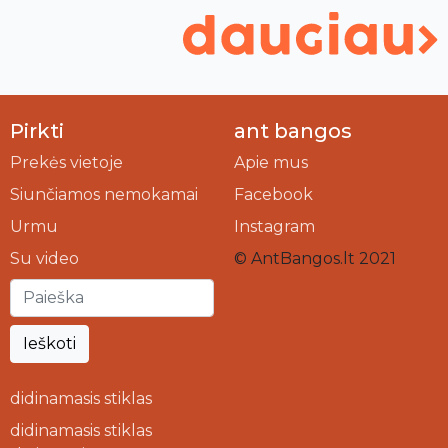
Pirkti
ant bangos
Prekės vietoje
Apie mus
Siunčiamos nemokamai
Facebook
Urmu
Instagram
Su video
© AntBangos.lt 2021
Ieškoti
didinamasis stiklas
didinamasis stiklas