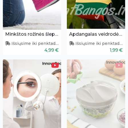
Minkštos rožinės šlepetės
Apdangalas veidrodėliui „Lietuva“
Išsiųsime iki penktadienio
Išsiųsime iki penktadienio
4,99 €
1,99 €