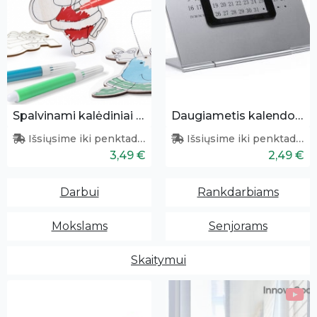
Spalvinami kalėdiniai papuošimai 3 vnt.
Daugiametis kalendorius
Išsiųsime iki penktadienio
Išsiųsime iki penktadienio
3,49 €
2,49 €
Darbui
Rankdarbiams
Mokslams
Senjorams
Skaitymui