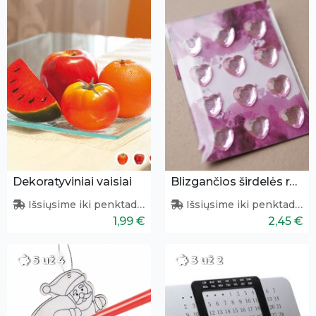
Dekoratyviniai vaisiai
Blizgančios širdelės rankdarbiams
Išsiųsime iki penktadienio
Išsiųsime iki penktadienio
1,99 €
2,45 €
5 už 4
3 už 2