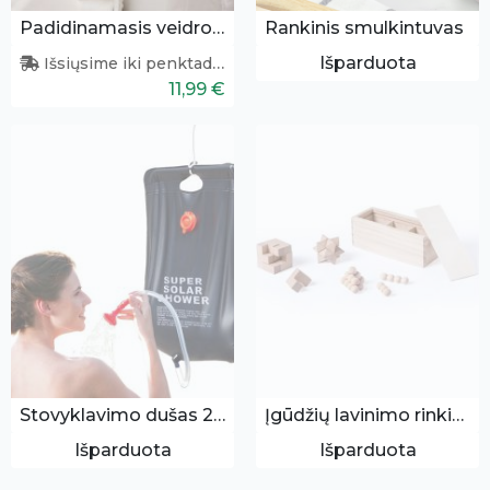
Padidinamasis veidrodis su apšvietimu
Rankinis smulkintuvas
Išparduota
Išsiųsime iki penktadienio
11,99 €
Stovyklavimo dušas 20L
Įgūdžių lavinimo rinkinys 3vnt.
Išparduota
Išparduota