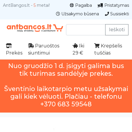
AntBangos.lt -
5
metai!
Pagalba
Pristatymas
Užsakymo būsena
Susisiekti
Ieškoti
Paruoštos
Iki
Krepšelis
Prekės
siuntimui
29 €
tuščias
Nuo gruodžio 1 d. įsigyti galima bus
tik turimas sandėlyje prekes.
Šventinio laikotarpio metu užsakymai
gali kiek vėluoti. Plačiau - telefonu
+370 683 59548