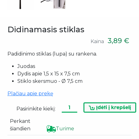
Didinamasis stiklas
3,89 €
Kaina
Padidinimo stiklas (lupa) su rankena.
Juodas
Dydis apie 1,5 x 15 x 7,5 cm
Stiklo skersmuo - Ø 7,5 cm
Plačiau apie prekę
Pasirinkite kiekį:
Perkant
šiandien
Turime