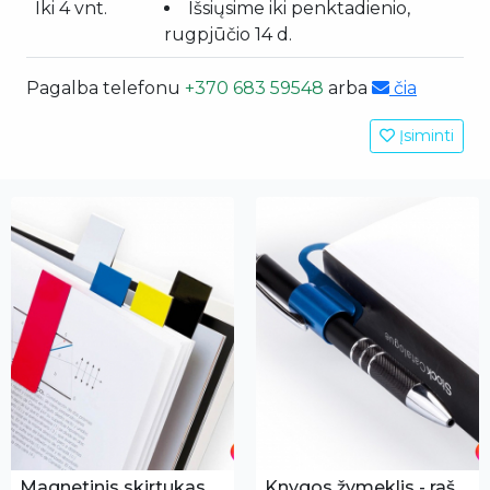
Iki 4 vnt.
Išsiųsime iki penktadienio,
rugpjūčio 14 d.
Pagalba telefonu
+370 683 59548
arba
čia
Įsiminti
Magnetinis skirtukas
Knygos žymeklis - rašiklio laikiklis