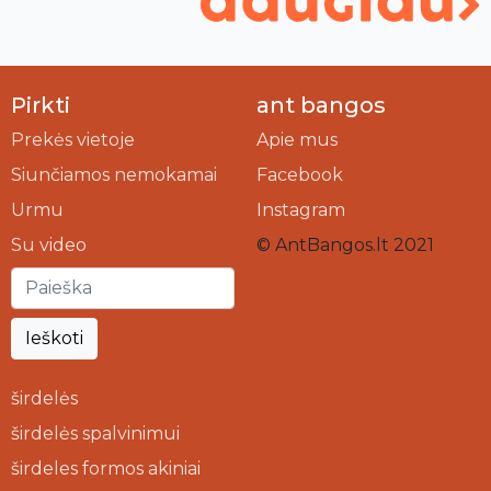
Pirkti
ant bangos
Prekės vietoje
Apie mus
Siunčiamos nemokamai
Facebook
Urmu
Instagram
Su video
© AntBangos.lt 2021
Ieškoti
širdelės
širdelės spalvinimui
širdeles formos akiniai