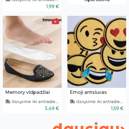
1,99 €
Memory vidpadžiai
Emoji antsiuvas
Išsiųsime iki antradienio
Išsiųsime iki antradienio
3,49 €
1,59 €