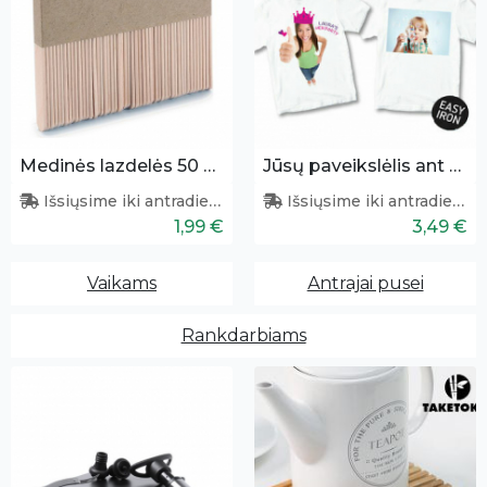
Medinės lazdelės 50 vnt.
Jūsų paveikslėlis ant tekstilės
Išsiųsime iki antradienio
Išsiųsime iki antradienio
1,99 €
3,49 €
Vaikams
Antrajai pusei
Rankdarbiams