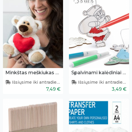
5 už 4
Minkštas meškiukas su širdele
Spalvinami kalėdiniai papuošimai 3 vnt.
Išsiųsime iki antradienio
Išsiųsime iki antradienio
7,49 €
3,49 €