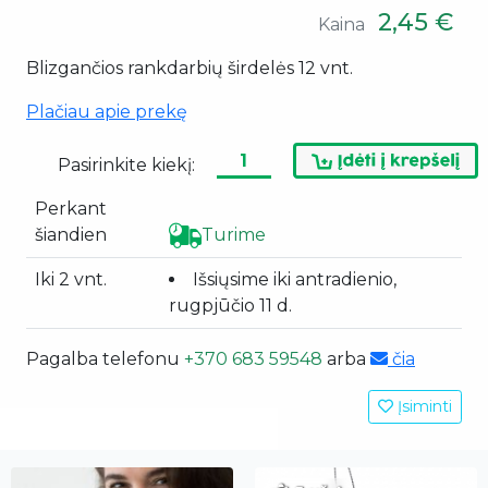
2,45 €
Kaina
Blizgančios rankdarbių širdelės 12 vnt.
Plačiau apie prekę
Pasirinkite kiekį:
Perkant
šiandien
Turime
Iki 2 vnt.
Išsiųsime iki antradienio,
rugpjūčio 11 d.
Pagalba telefonu
+370 683 59548
arba
čia
Įsiminti