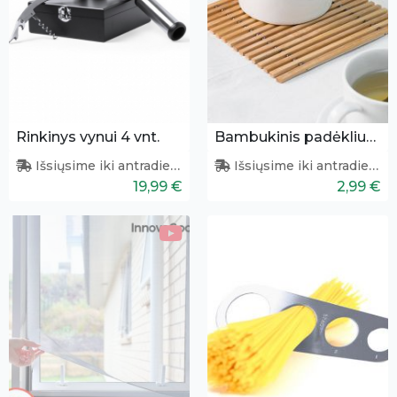
Rinkinys vynui 4 vnt.
Bambukinis padėkliukas
Išsiųsime iki antradienio
Išsiųsime iki antradienio
19,99 €
2,99 €