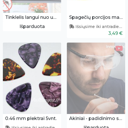
Tinklelis langui nuo uodų
Spagečių porcijos matuoklis
Išparduota
Išsiųsime iki antradienio
3,49 €
0.46 mm plektrai 5vnt.
Akiniai - padidinimo stiklai
Išparduota
Išsiųsime iki antradienio