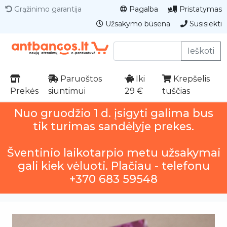
Grąžinimo garantija
Pagalba
Pristatymas
Užsakymo būsena
Susisiekti
Ieškoti
Paruoštos
Iki
Krepšelis
Prekės
siuntimui
29 €
tuščias
Nuo gruodžio 1 d. įsigyti galima bus
tik turimas sandėlyje prekes.
Šventinio laikotarpio metu užsakymai
gali kiek vėluoti. Plačiau - telefonu
+370 683 59548