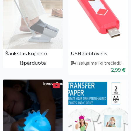
Šaukštas kojinėm
USB žiebtuvėlis
Išparduota
Išsiųsime iki trečiadienio
2,99 €