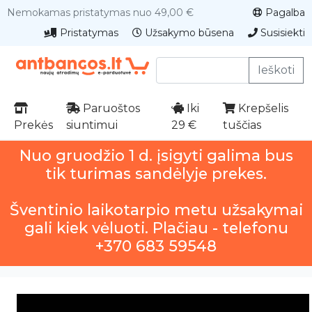
Nemokamas pristatymas nuo 49,00 €
Pagalba
Pristatymas
Užsakymo būsena
Susisiekti
Ieškoti
Paruoštos
Iki
Krepšelis
Prekės
siuntimui
29 €
tuščias
Nuo gruodžio 1 d. įsigyti galima bus
tik turimas sandėlyje prekes.
Šventinio laikotarpio metu užsakymai
gali kiek vėluoti. Plačiau - telefonu
+370 683 59548