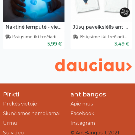
Naktinė lemputė - vienaragis
Jūsų paveikslėlis ant tekstilės
Išsiųsime iki trečiadienio
Išsiųsime iki trečiadienio
5,99 €
3,49 €
Pirkti
ant bangos
Prekės vietoje
Apie mus
Siunčiamos nemokamai
Facebook
Urmu
Instagram
Su video
© AntBangos.lt 2021