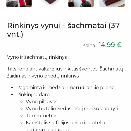
Rinkinys vynui - šachmatai (37
vnt.)
14,99 €
Kaina
Vyno ir šachmatų rinkinys
Tiks rengiant vakarėlius ir kitas šventes. Šachmatų
žaidimas ir vyno priedų rinkinys.
Pagaminta iš medžio ir nerūdijančio plieno
Rinkinį sudaro:
Vyno piltuvas
Vyno butelio žiedas lašėjimui sustabdyti
Termometras
Kamštelis su folijos peiliu ir butelio
atidarymo aparatu