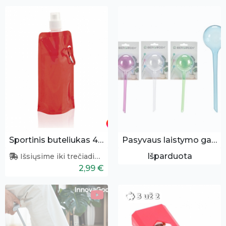
Sportinis buteliukas 400ml
Pasyvaus laistymo gaubys
Išparduota
Išsiųsime iki trečiadienio
2,99 €
3 už 2