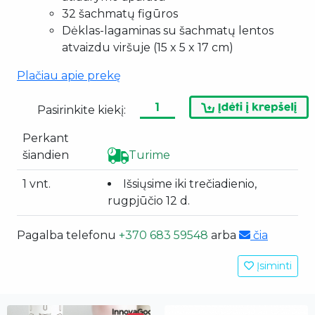
32 šachmatų figūros
Dėklas-lagaminas su šachmatų lentos
atvaizdu viršuje (15 x 5 x 17 cm)
Plačiau apie prekę
Pasirinkite kiekį:
Perkant
šiandien
Turime
1 vnt.
Išsiųsime iki trečiadienio,
rugpjūčio 12 d.
Pagalba telefonu
+370 683 59548
arba
čia
Įsiminti