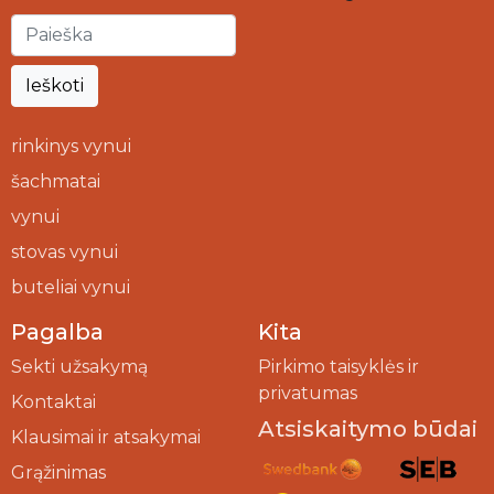
Ieškoti
rinkinys vynui
šachmatai
vynui
stovas vynui
buteliai vynui
Pagalba
Kita
Sekti užsakymą
Pirkimo taisyklės ir
privatumas
Kontaktai
Atsiskaitymo būdai
Klausimai ir atsakymai
Grąžinimas