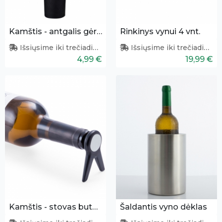
Kamštis - antgalis gėrimų pilstymui
Rinkinys vynui 4 vnt.
Išsiųsime iki trečiadienio
Išsiųsime iki trečiadienio
4,99 €
19,99 €
Kamštis - stovas buteliui
Šaldantis vyno dėklas