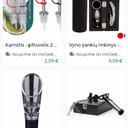
Kamštis - piltuvėlis 2 vnt.
Vyno įrankių rinkinys - butelys
Išsiųsime iki trečiadienio
Išsiųsime iki trečiadienio
2,99 €
9,99 €