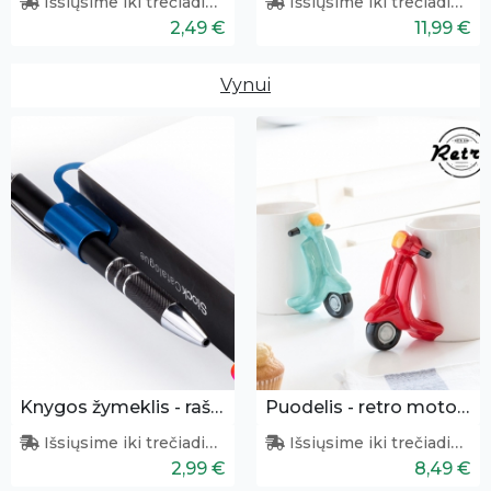
Išsiųsime iki trečiadienio
Išsiųsime iki trečiadienio
2,49 €
11,99 €
Vynui
Knygos žymeklis - rašiklio laikiklis
Puodelis - retro motoroleris
Išsiųsime iki trečiadienio
Išsiųsime iki trečiadienio
2,99 €
8,49 €