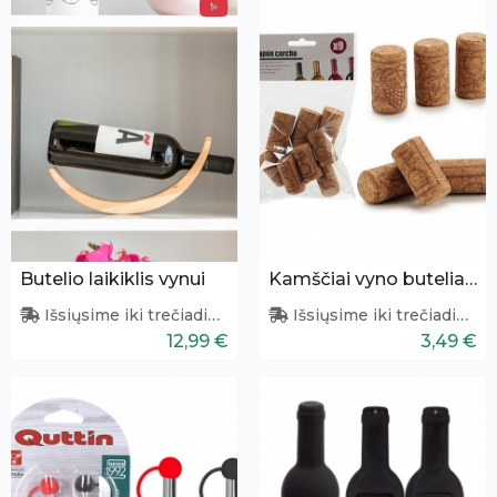
Butelio laikiklis vynui
Kamščiai vyno buteliams 9 vnt.
Išsiųsime iki trečiadienio
Išsiųsime iki trečiadienio
12,99 €
3,49 €