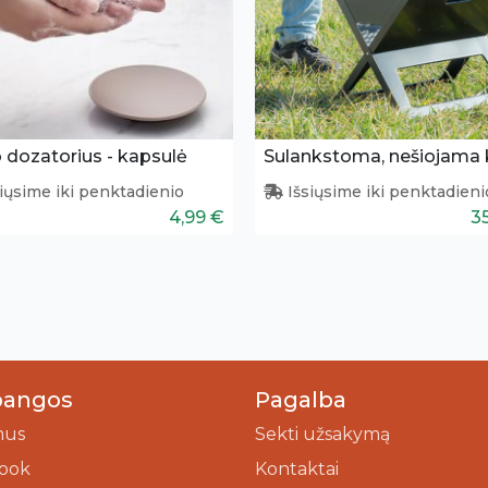
 dozatorius - kapsulė
iųsime iki penktadienio
Išsiųsime iki penktadieni
4,99 €
3
bangos
Pagalba
mus
Sekti užsakymą
ook
Kontaktai