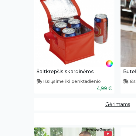
Šaltkrepšis skardinėms
Butel
Išsiųsime iki penktadienio
Išs
4,99 €
Gėrimams