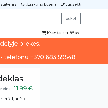
istatymas
Užsakymo būsena
Susisiekti
Ieškoti
Krepšelis tuščias
ndėlyje prekes.
 - telefonu +370 683 59548
dėklas
11,99 €
Kaina
š nerūdijančio