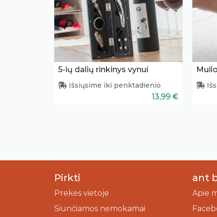
5-ių dalių rinkinys vynui
Muilo
Išsiųsime iki penktadienio
Išs
13,99 €
Pirkti
ant 
Prekės vietoje
Apie 
Siunčiamos nemokamai
Faceb