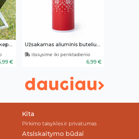
Sulankstoma, nešiojama kepsninė
Užsakamas aliuminis buteliukas (400 ml)
o
Išsiųsime iki penktadienio
5,99 €
6,99 €
Kita
Pirkimo taisyklės ir privatumas
Atsiskaitymo būdai