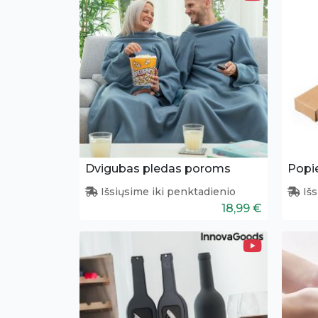
Dvigubas pledas poroms
Popie
Išsiųsime iki penktadienio
Išs
18,99 €