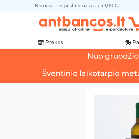
Nemokamas pristatymas nuo 49,00 €
Prekės
Pa
Nuo gruodžio 1
Šventinio laikotarpio met