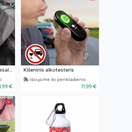
Automobilio sėdynių užtiesalas gyvūnams
Kišeninis alkotesteris
o
Išsiųsime iki penktadienio
1,99 €
11,99 €