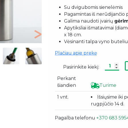
Su dvigubomis sienelėmis
Pagamintas iš nerūdijančio 
Galima naudoti įvairių
gėri
Apytiksliai išmatavimai (diame
x 18 cm.
Next
Vėsinanti talpa vyno buteliu
Plačiau apie prekę
Pasirinkite kiekį:
Perkant
šiandien
Turime
1 vnt.
Išsiųsime iki 
rugpjūčio 14 d.
Pagalba telefonu
+370 683 595