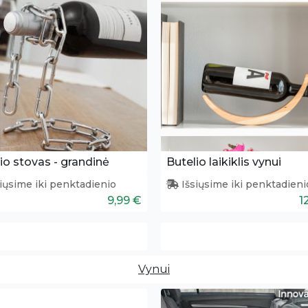
io stovas - grandinė
Butelio laikiklis vynui
iųsime iki penktadienio
Išsiųsime iki penktadieni
9,99 €
1
Vynui