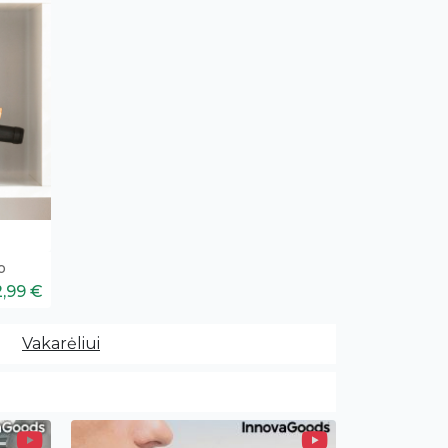
o
2,99 €
Vakarėliui