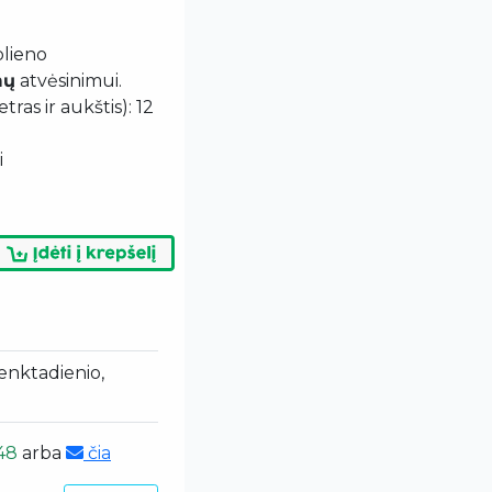
plieno
mų
atvėsinimui.
tras ir aukštis): 12
i
penktadienio,
48
arba
čia