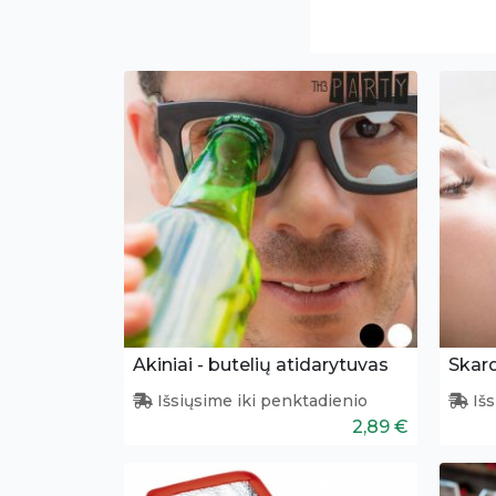
Akiniai - butelių atidarytuvas
Išsiųsime iki penktadienio
Išs
2,89 €