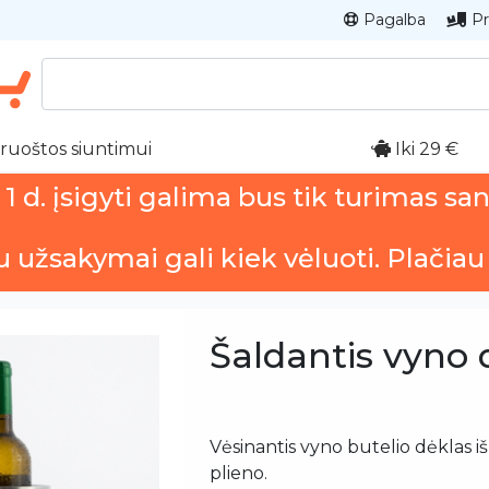
Pagalba
Pr
ruoštos siuntimui
Iki 29 €
 d. įsigyti galima bus tik turimas sa
u užsakymai gali kiek vėluoti. Plačiau
Šaldantis vyno 
Vėsinantis vyno butelio dėklas i
plieno.