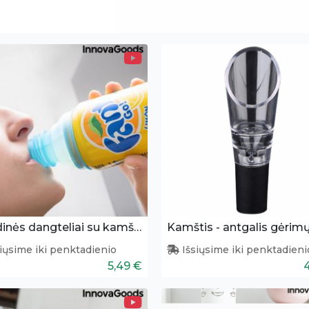
Skardinės dangteliai su kamšteliu 10 vnt.
iųsime iki penktadienio
Išsiųsime iki penktadieni
5,49 €