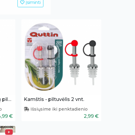
Įsiminti
Kamštis - antgalis gėrimų pilstymui
Kamštis - piltuvėlis 2 vnt.
o
Išsiųsime iki penktadienio
4,99 €
2,99 €