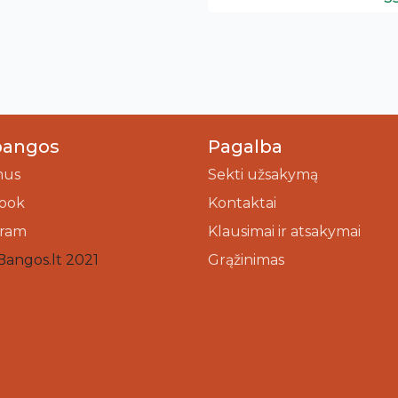
bangos
Pagalba
mus
Sekti užsakymą
ook
Kontaktai
gram
Klausimai ir atsakymai
Bangos.lt 2021
Grąžinimas