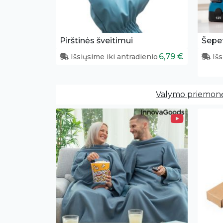
Pirštinės šveitimui
6,79 €
Išsiųsime iki antradienio
Išs
Valymo priemon