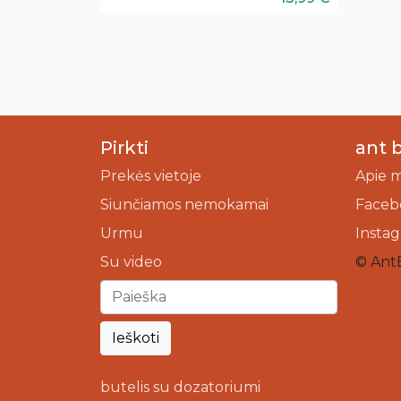
Pirkti
ant 
Prekės vietoje
Apie 
Siunčiamos nemokamai
Faceb
Urmu
Insta
Su video
© Ant
Ieškoti
butelis su dozatoriumi