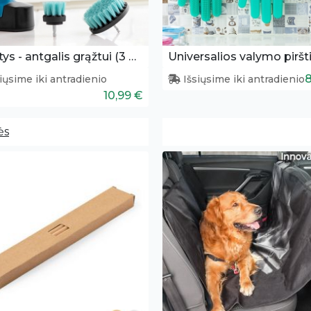
Šepetys - antgalis grąžtui (3 dalys)
Universalios valymo piršt
8
iųsime iki antradienio
Išsiųsime iki antradienio
10,99 €
ės