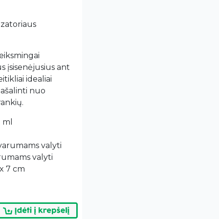
ozatoriaus
veiksmingai
 įsisenėjusius ant
ikliai idealiai
ašalinti nuo
rankių.
0 ml
švarumams valyti
arumams valyti
 x 7 cm