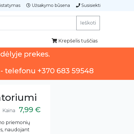
istatymas
Užsakymo būsena
Susisiekti
Ieškoti
Krepšelis tuščias
ndėlyje prekes.
 - telefonu +370 683 59548
atoriumi
7,99 €
Kaina
ymo priemonių
s, naudojant