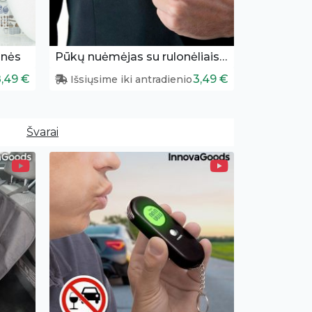
inės
Pūkų nuėmėjas su rulonėliais 3 vnt.
,49 €
3,49 €
Išsiųsime iki antradienio
Švarai