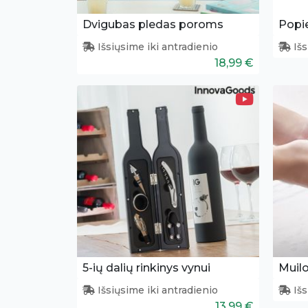
Dvigubas pledas poroms
Popie
Išsiųsime iki antradienio
Išs
18,99 €
5-ių dalių rinkinys vynui
Muilo
Išsiųsime iki antradienio
Išs
13,99 €