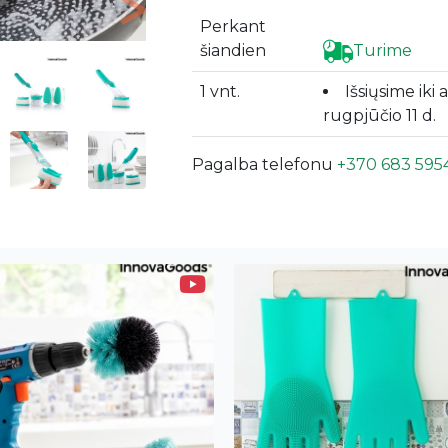
Next
Perkant
šiandien
Turime
1 vnt.
Išsiųsime iki 
rugpjūčio 11 d.
Pagalba telefonu
+370 683 595