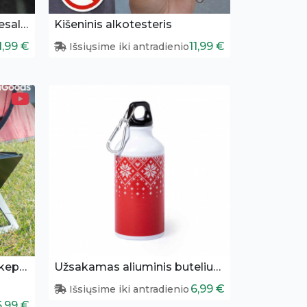
Automobilio sėdynių užtiesalas gyvūnams
Kišeninis alkotesteris
1,99 €
11,99 €
Išsiųsime iki antradienio
Sulankstoma, nešiojama kepsninė
Užsakamas aliuminis buteliukas (400 ml)
6,99 €
Išsiųsime iki antradienio
5,99 €