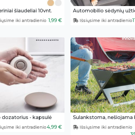
riniai šiaudeliai 10vnt.
1,99 €
1
iųsime iki antradienio
Išsiųsime iki antradienio
 dozatorius - kapsulė
4,99 €
iųsime iki antradienio
Išsiųsime iki antradienio
3