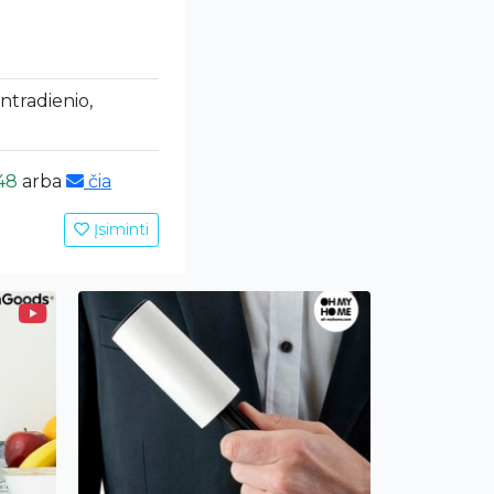
antradienio,
48
arba
čia
Įsiminti