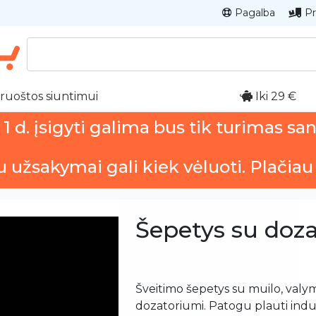
Pagalba
Pr
ruoštos siuntimui
Iki 29 €
 d. įsigyti galima bus tik turimas sa
u užsakymai gali kiek vėluoti. Plačiau
Šepetys su doz
Šveitimo šepetys su muilo, val
dozatoriumi. Patogu plauti indu