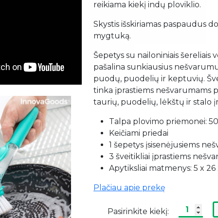
reikiama kiekį indų ploviklio.
Skystis išskiriamas paspaudus d
mygtuką.
Šepetys su nailoniniais šereliais 
pašalina sunkiausius nešvarumus
puodų, puodelių ir keptuvių. Šveit
tinka įprastiems nešvarumams p
taurių, puodelių, lėkštų ir stalo į
Talpa plovimo priemonei: 5
Keičiami priedai
1 šepetys įsisenėjusiems ne
3 šveitikliai įprastiems nešv
Apytiksliai matmenys: 5 x 26
Plačiau apie prekę
Pasirinkite kiekį: