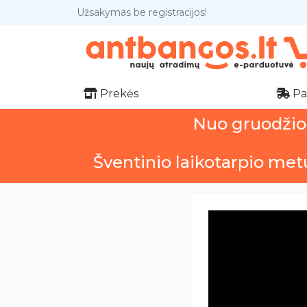
Užsakymas be registracijos!
Prekės
Pa
Nuo gruodžio 1
Šventinio laikotarpio met