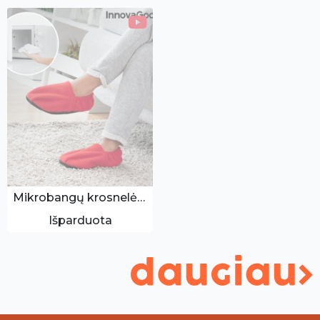
Mikrobangų krosnelėse šildomos šlepetės
Išparduota