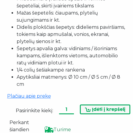
šepetėliai, skirti įvairiems tikslams
Mažas šepetėlis: čiaupams, plytelių
sujungimams ir kt.
Didelis plokščias šepetys: dideliems paviršiams,
tokiems kaip apmušalai, vonios, ekranai,
plytelių sienos ir kt.
Šepetys apvalia galva: vidiniams / išoriniams
kampams, išlenktoms vietoms, automobilio
ratų vidiniam plotui ir kt.
1/4 colių šešiakampė rankena
Apytiksliai matmenys: Ø 10 cm / Ø 5 cm / Ø 8
cm
Plačiau apie prekę
Pasirinkite kiekį:
Perkant
šiandien
Turime