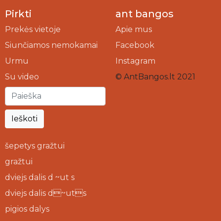
Pirkti
ant bangos
Prekės vietoje
Apie mus
Siunčiamos nemokamai
Facebook
Urmu
Instagram
Su video
© AntBangos.lt 2021
Ieškoti
šepetys gražtui
gražtui
dviejs dalis d ~ut s
dviejs dalis d~uts
pigios dalys