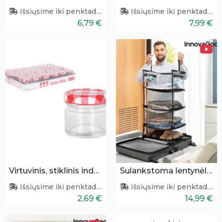
Išsiųsime iki penktadienio
Išsiųsime iki penktadienio
6,79 €
7,99 €
Virtuvinis, stiklinis indelis
Sulankstoma lentynėlė lagaminui
Išsiųsime iki penktadienio
Išsiųsime iki penktadienio
2,69 €
14,99 €