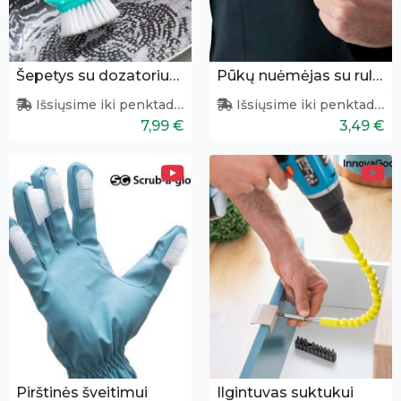
Šepetys su dozatoriumi
Pūkų nuėmėjas su rulonėliais 3 vnt.
Išsiųsime iki penktadienio
Išsiųsime iki penktadienio
7,99 €
3,49 €
Pirštinės šveitimui
Ilgintuvas suktukui