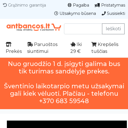
Grąžinimo garantija
Pagalba
Pristatymas
Užsakymo būsena
Susisiekti
Ieškoti
Paruoštos
Iki
Krepšelis
Prekės
siuntimui
29 €
tuščias
Nuo gruodžio 1 d. įsigyti galima bus
tik turimas sandėlyje prekes.
Šventinio laikotarpio metu užsakymai
gali kiek vėluoti. Plačiau - telefonu
+370 683 59548