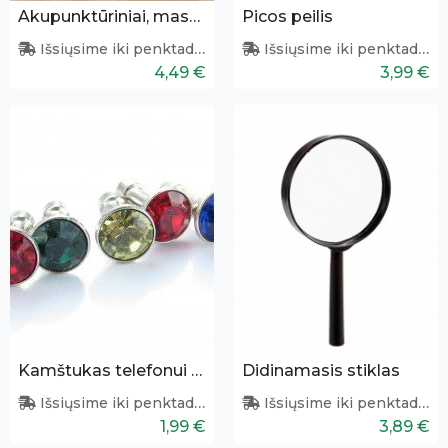
Akupunktūriniai, masažuojantys vidpadžiai
Picos peilis
Išsiųsime iki penktadienio
Išsiųsime iki penktadienio
4,49 €
3,99 €
Kamštukas telefonui - apsauga nuo dulkių
Didinamasis stiklas
Išsiųsime iki penktadienio
Išsiųsime iki penktadienio
1,99 €
3,89 €