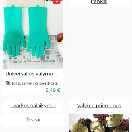
Įrankiai
Universalios valymo pirštinės
Išsiųsime iki penktadienio
8,49 €
Tvarkos palaikymui
Valymo priemonės
Švarai