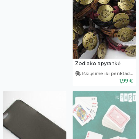
Zodiako apyrankė
Išsiųsime iki penktadienio
1,99 €