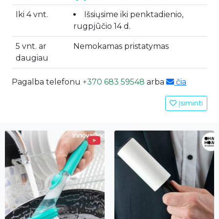
Iki 4 vnt.
Išsiųsime iki penktadienio,
rugpjūčio 14 d.
5 vnt. ar
Nemokamas pristatymas
daugiau
Pagalba telefonu
+370 683 59548
arba
čia
Įsiminti