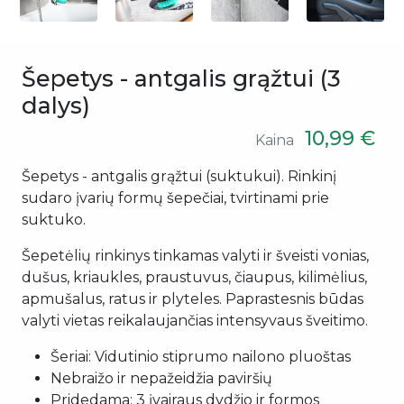
Šepetys - antgalis grąžtui (3
dalys)
10,99 €
Kaina
Šepetys - antgalis grąžtui (suktukui). Rinkinį
sudaro įvarių formų šepečiai, tvirtinami prie
suktuko.
Šepetėlių rinkinys tinkamas valyti ir šveisti vonias,
dušus, kriaukles, praustuvus, čiaupus, kilimėlius,
apmušalus, ratus ir plyteles. Paprastesnis būdas
valyti vietas reikalaujančias intensyvaus šveitimo.
Šeriai: Vidutinio stiprumo nailono pluoštas
Nebraižo ir nepažeidžia paviršių
Pridedama: 3 įvairaus dydžio ir formos