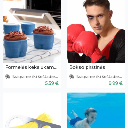
Formelės keksiukams - džinsai 4 vnt.
Bokso pirštinės
Išsiųsime iki šeštadienio
Išsiųsime iki šeštadienio
5,59 €
9,99 €