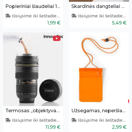
Popieriniai šiaudeliai 10vnt.
Skardinės dangteliai su kamšteliu 10 vnt.
Išsiųsime iki šeštadienio
Išsiųsime iki šeštadienio
1,99 €
5,49 €
Termosas „objektyvas“
Užsegamas, neperšlampamas maišelis
Išsiųsime iki šeštadienio
Išsiųsime iki šeštadienio
11,99 €
2,99 €