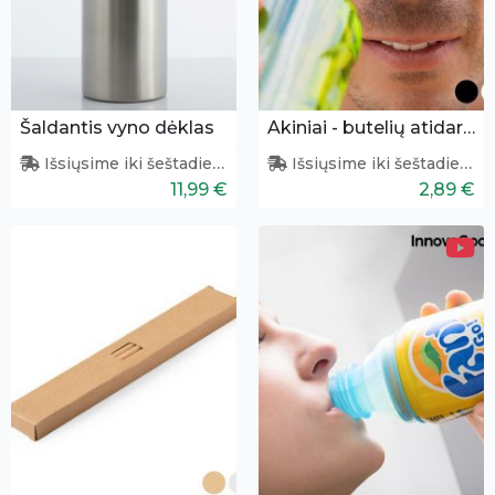
Šaldantis vyno dėklas
Akiniai - butelių atidarytuvas
Išsiųsime iki šeštadienio
Išsiųsime iki šeštadienio
11,99 €
2,89 €