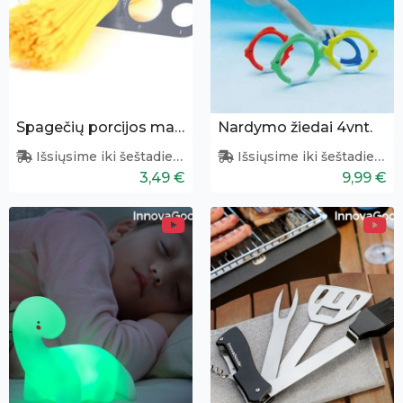
Spagečių porcijos matuoklis
Nardymo žiedai 4vnt.
Išsiųsime iki šeštadienio
Išsiųsime iki šeštadienio
3,49 €
9,99 €