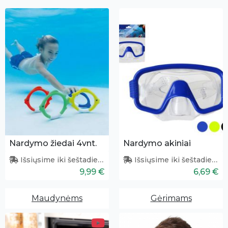
Nardymo žiedai 4vnt.
Nardymo akiniai
Išsiųsime iki šeštadienio
Išsiųsime iki šeštadienio
9,99 €
6,69 €
Maudynėms
Gėrimams