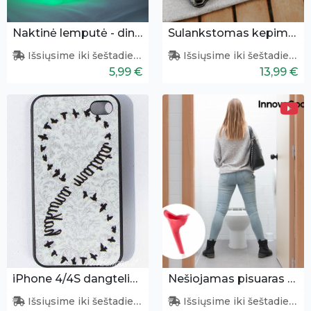
Naktinė lemputė - dinozauras
Sulankstomas kepimo įrankių rinkinys
Išsiųsime iki šeštadienio
Išsiųsime iki šeštadienio
5,99 €
13,99 €
iPhone 4/4S dangtelis "Hakuna Matata"
Nešiojamas pisuaras moterims
Išsiųsime iki šeštadienio
Išsiųsime iki šeštadienio