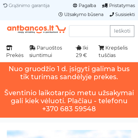
Grąžinimo garantija
Pagalba
Pristatymas
Užsakymo būsena
Susisiekti
Ieškoti
Paruoštos
Iki
Krepšelis
Prekės
siuntimui
29 €
tuščias
Nuo gruodžio 1 d. įsigyti galima bus
tik turimas sandėlyje prekes.
Šventinio laikotarpio metu užsakymai
gali kiek vėluoti. Plačiau - telefonu
+370 683 59548