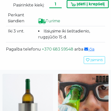
Pasirinkite kiekį:
Perkant
šiandien
Turime
Iki 3 vnt.
Išsiųsime iki šeštadienio,
rugpjūčio 15 d.
Pagalba telefonu
+370 683 59548
arba
čia
Įsiminti