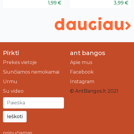
1,99 €
3,99 €
Pirkti
ant bangos
Prekės vietoje
Apie mus
Siunčiamos nemokamai
Facebook
Urmu
Instagram
Su video
© AntBangos.lt 2021
Ieškoti
pripučiamas