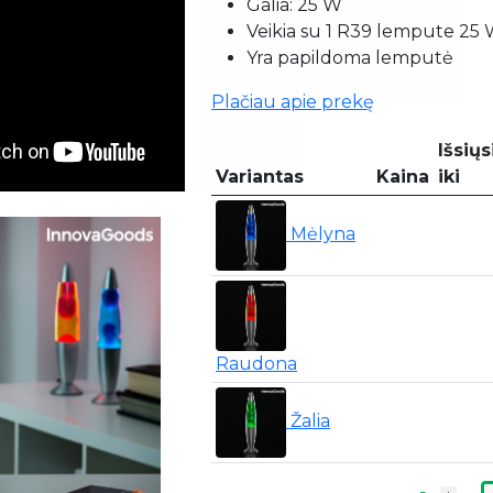
Galia: 25 W
Veikia su 1 R39 lempute 25 W
Yra papildoma lemputė
Plačiau apie prekę
Išsių
Variantas
Kaina
iki
Mėlyna
Raudona
Žalia