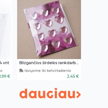
4 vnt
Blizgančios širdelės rankdarbiams
io
Išsiųsime iki ketvirtadienio
1,99 €
2,45 €