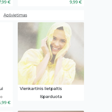
7,99 €
9,99 €
Apšvietimas
ui
Vienkartinis lietpaltis
Išparduota
io
3,99 €