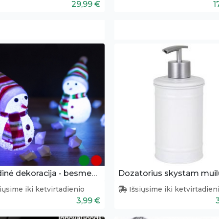
29,99 €
1
Kalėdinė dekoracija - besmegenis
Dozatorius skystam muil
iųsime iki ketvirtadienio
Išsiųsime iki ketvirtadien
3,99 €