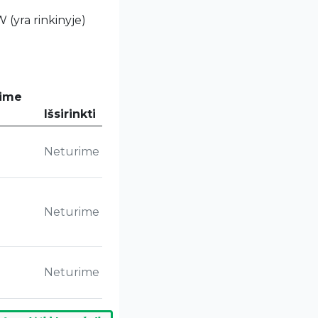
 (yra rinkinyje)
sime
Išsirinkti
Neturime
Neturime
Neturime