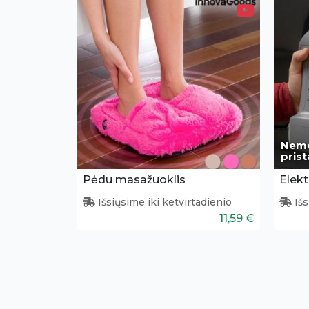
Nem
pris
Pėdu masažuoklis
Išsiųsime iki ketvirtadienio
Išs
11,59 €