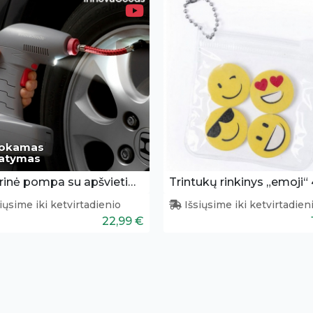
okamas
tatymas
Elektrinė pompa su apšvietimu
Trintukų rinkinys „emoji“ 
iųsime iki ketvirtadienio
Išsiųsime iki ketvirtadien
22,99 €