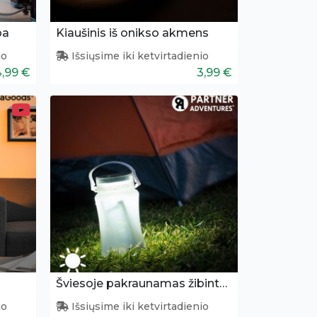
pa
Kiaušinis iš onikso akmens
io
Išsiųsime iki ketvirtadienio
,99 €
3,99 €
Šviesoje pakraunamas žibintas - buteliukas
io
Išsiųsime iki ketvirtadienio