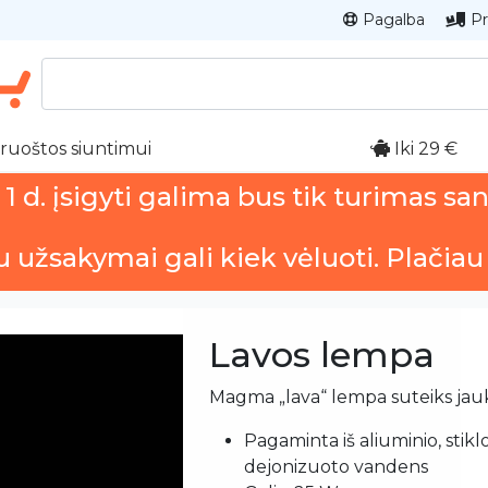
Pagalba
Pr
ruoštos siuntimui
Iki 29 €
 d. įsigyti galima bus tik turimas sa
u užsakymai gali kiek vėluoti. Plačiau
Lavos lempa
Magma „lava“ lempa suteiks jauk
Pagaminta iš aliuminio, stiklo
dejonizuoto vandens