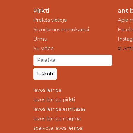
Pirkti
ant 
Prekės vietoje
Apie 
Siunčiamos nemokamai
Faceb
Urmu
Insta
Su video
© Ant
Ieškoti
lavos lempa
lavos lempa pirkti
lavos lempa ermitazas
lavos lempa magma
spalvota lavos lempa