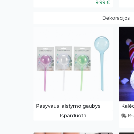
9,99 €
Dekoracijos
Pasyvaus laistymo gaubys
Išparduota
Išs