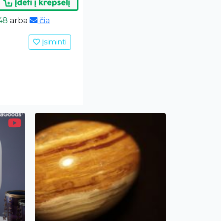
48
arba
čia
Įsiminti