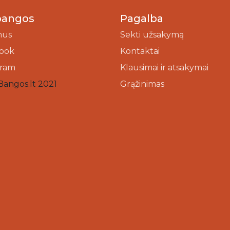
bangos
Pagalba
mus
Sekti užsakymą
ook
Kontaktai
gram
Klausimai ir atsakymai
Bangos.lt 2021
Grąžinimas