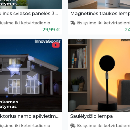
tatymas
Modulinės šviesos panelės 3vnt.
Magnetinės traukos lem
iųsime iki ketvirtadienio
Išsiųsime iki ketvirtadien
29,99 €
24
okamas
tatymas
Projektorius namo apšvietimui
Saulėlydžio lempa
iųsime iki ketvirtadienio
Išsiųsime iki ketvirtadien