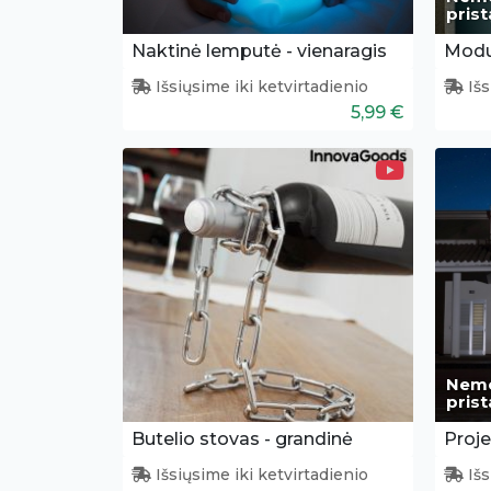
pris
Naktinė lemputė - vienaragis
Išsiųsime iki ketvirtadienio
Išs
5,99 €
Nem
pris
Butelio stovas - grandinė
Išsiųsime iki ketvirtadienio
Išs