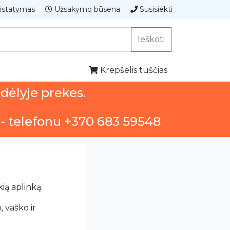
istatymas
Užsakymo būsena
Susisiekti
Ieškoti
Krepšelis tuščias
ndėlyje prekes.
 - telefonu +370 683 59548
ią aplinką.
, vaško ir