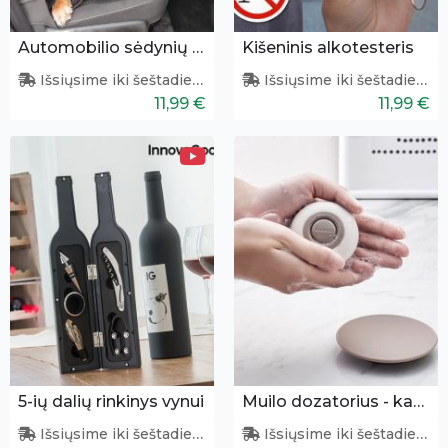
Automobilio sėdynių užtiesalas gyvūnams
Kišeninis alkotesteris
Išsiųsime iki šeštadienio
Išsiųsime iki šeštadienio
11,99 €
11,99 €
5-ių dalių rinkinys vynui
Muilo dozatorius - kapsulė
Išsiųsime iki šeštadienio
Išsiųsime iki šeštadienio