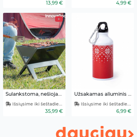
13,99 €
4,99 €
Sulankstoma, nešiojama kepsninė
Užsakamas aliuminis buteliukas (400 ml)
Išsiųsime iki šeštadienio
Išsiųsime iki šeštadienio
35,99 €
6,99 €