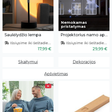
Nemokamas
pristatymas
Saulėlydžio lempa
Projektorius namo apšvietimui
Išsiųsime iki šeštadienio
Išsiųsime iki šeštadienio
17,99 €
29,99 €
Skaitymui
Dekoracijos
Apšvietimas