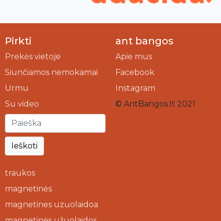
Pirkti
ant bangos
Prekės vietoje
Apie mus
Siunčiamos nemokamai
Facebook
Urmu
Instagram
Su video
© AntBangos.lt 2021
Ieškoti
traukos
magnetinės
magnetines uzuolaidoa
magnetinės užuolaidos