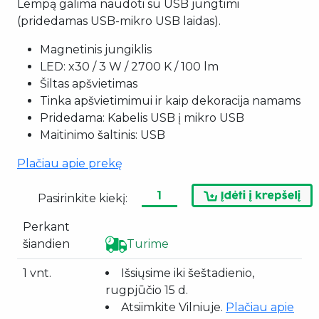
Lempą galima naudoti su USB jungtimi
(pridedamas USB-mikro USB laidas).
Magnetinis jungiklis
LED: x30 / 3 W / 2700 K / 100 lm
Šiltas apšvietimas
Tinka apšvietimimui ir kaip dekoracija namams
Pridedama: Kabelis USB į mikro USB
Maitinimo šaltinis: USB
Plačiau apie prekę
Pasirinkite kiekį:
Perkant
šiandien
Turime
1 vnt.
Išsiųsime iki šeštadienio,
rugpjūčio 15 d.
Atsiimkite Vilniuje.
Plačiau apie