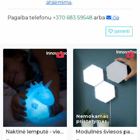
atsiėmimą.
Pagalba telefonu
+370 683 59548
arba
čia
Įsiminti
Nemokamas
pristatymas
Naktinė lemputė - vienaragis
Modulinės šviesos panelės 3vnt.