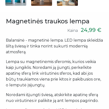
Magnetinės traukos lempa
24,99 €
Kaina
Balansinė - magnetinė lempa. LED lempa skleidžia
šiltą šviesą ir tinka norint sukurti modernią
atmosferą.
Lempa su magnetinėmis sferomis, kurios veikia
kaip jungiklis. Norėdami ją įjungti, perkelkite
apatinę sferą link viršutinės sferos, kad abi jos
būtų traukiamos viena prie kitos ir pakibusios ore,
o lemputė įsijungtų.
Norėdami išjungti šviesą, atskirkite apatinę sferą
nuo viršutinės ir palikite ją ant lempos pagrindo.