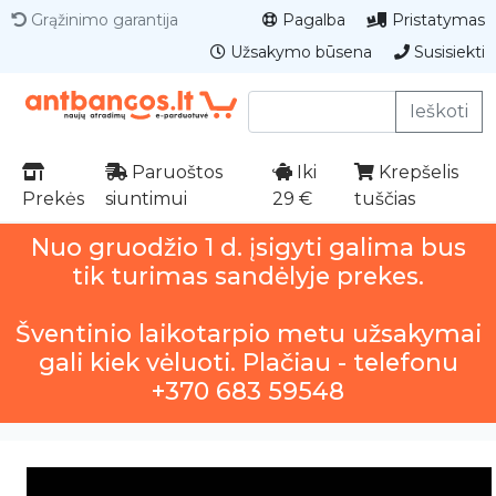
Grąžinimo garantija
Pagalba
Pristatymas
Užsakymo būsena
Susisiekti
Ieškoti
Paruoštos
Iki
Krepšelis
Prekės
siuntimui
29 €
tuščias
Nuo gruodžio 1 d. įsigyti galima bus
tik turimas sandėlyje prekes.
Šventinio laikotarpio metu užsakymai
gali kiek vėluoti. Plačiau - telefonu
+370 683 59548