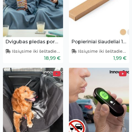
Dvigubas pledas poroms
Popieriniai šiaudeliai 10vnt.
Išsiųsime iki šeštadienio
Išsiųsime iki šeštadienio
18,99 €
1,99 €