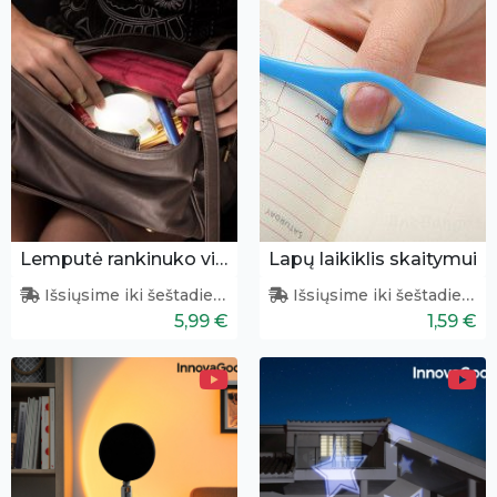
Lemputė rankinuko vidui apšviesti
Lapų laikiklis skaitymui
Išsiųsime iki šeštadienio
Išsiųsime iki šeštadienio
5,99 €
1,59 €