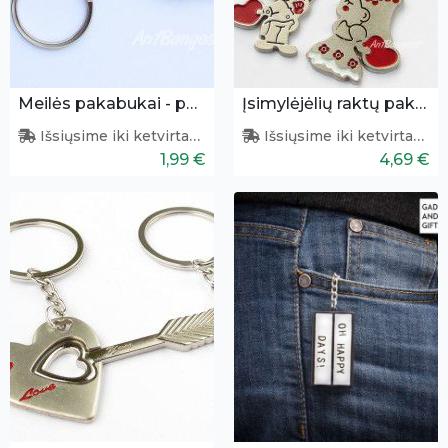
Meilės pakabukai - pelytė ir klaviatūra
Įsimylėjėlių raktų pakabukų pora
Išsiųsime iki ketvirtadienio
Išsiųsime iki ketvirtadienio
1,99 €
4,69 €