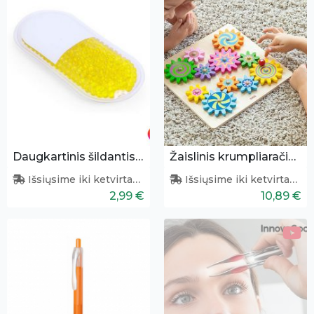
Daugkartinis šildantis/šaldantis pleistras
Žaislinis krumpliaračių komplektas
Išsiųsime iki ketvirtadienio
Išsiųsime iki ketvirtadienio
2,99 €
10,89 €