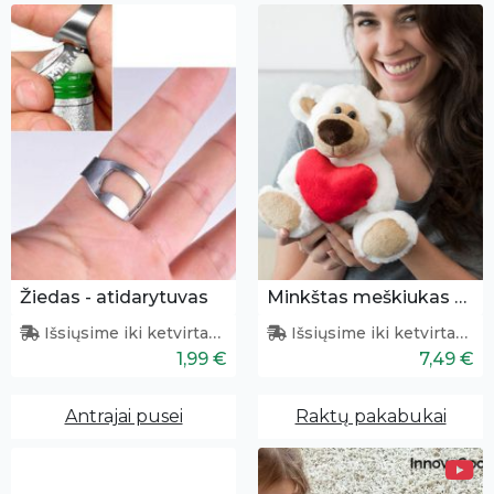
Žiedas - atidarytuvas
Minkštas meškiukas su širdele
Išsiųsime iki ketvirtadienio
Išsiųsime iki ketvirtadienio
1,99 €
7,49 €
Antrajai pusei
Raktų pakabukai