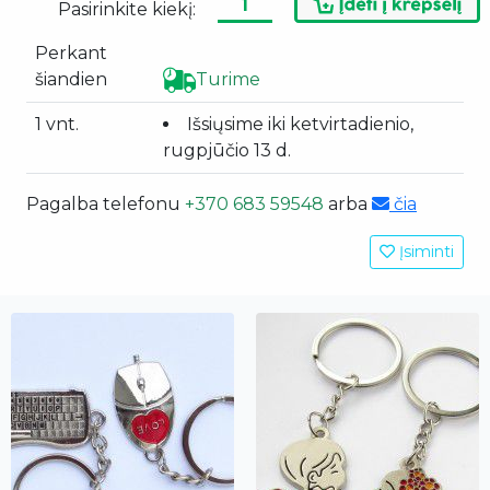
Pasirinkite kiekį:
Perkant
šiandien
Turime
1 vnt.
Išsiųsime iki ketvirtadienio,
rugpjūčio 13 d.
Pagalba telefonu
+370 683 59548
arba
čia
Įsiminti