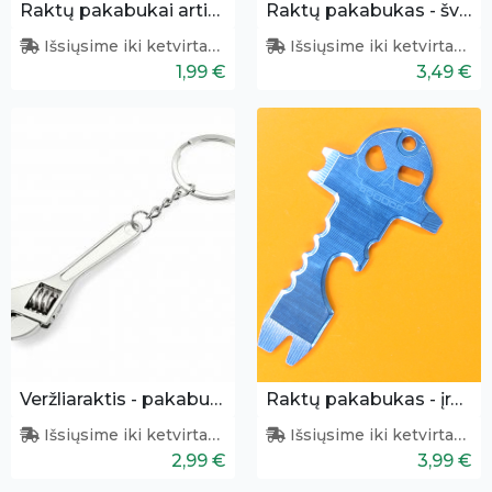
Raktų pakabukai artimui
Raktų pakabukas - šviesdežė
Išsiųsime iki ketvirtadienio
Išsiųsime iki ketvirtadienio
1,99 €
3,49 €
Veržliaraktis - pakabukas
Raktų pakabukas - įrankis
Išsiųsime iki ketvirtadienio
Išsiųsime iki ketvirtadienio
2,99 €
3,99 €