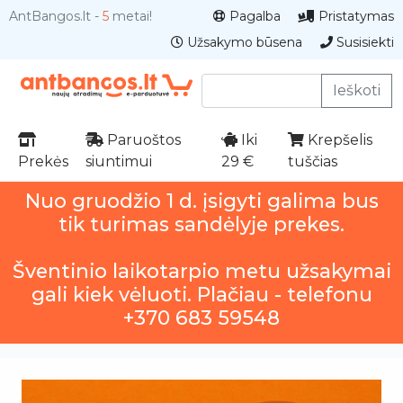
AntBangos.lt -
5
metai!
Pagalba
Pristatymas
Užsakymo būsena
Susisiekti
Ieškoti
Paruoštos
Iki
Krepšelis
Prekės
siuntimui
29 €
tuščias
Nuo gruodžio 1 d. įsigyti galima bus
tik turimas sandėlyje prekes.
Šventinio laikotarpio metu užsakymai
gali kiek vėluoti. Plačiau - telefonu
+370 683 59548