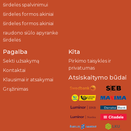
širdelės spalvinimui
širdeles formos akiniai
širdeles formos akiniai
raudono siūlo apyrankė
širdelės
Pagalba
Kita
Sekti užsakymą
Pirkimo taisyklės ir
privatumas
Kontaktai
Atsiskaitymo būdai
Klausimai ir atsakymai
Grąžinimas