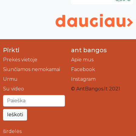
Pirkti
ant bangos
Prekės vietoje
Apie mus
Siunčiamos nemokamai
Facebook
Urmu
Instagram
Su video
© AntBangos.lt 2021
Ieškoti
širdelės