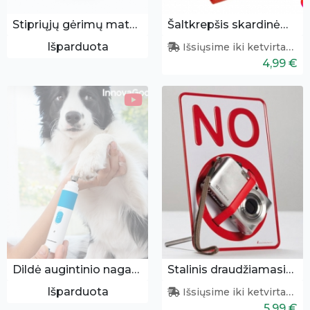
Stipriųjų gėrimų matuoklis 30ml - menzūrėlė
Šaltkrepšis skardinėms
Išparduota
Išsiųsime iki ketvirtadienio
4,99 €
Dildė augintinio nagams
Stalinis draudžiamasis ženklas
Išparduota
Išsiųsime iki ketvirtadienio
5,99 €