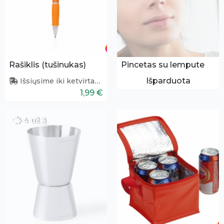
Rašiklis (tušinukas)
Pincetas su lempute
Išparduota
Išsiųsime iki ketvirtadienio
1,99 €
4 už 3