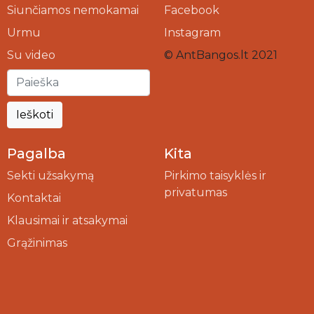
Siunčiamos nemokamai
Facebook
Urmu
Instagram
Su video
© AntBangos.lt 2021
Ieškoti
Pagalba
Kita
Sekti užsakymą
Pirkimo taisyklės ir
privatumas
Kontaktai
Klausimai ir atsakymai
Grąžinimas