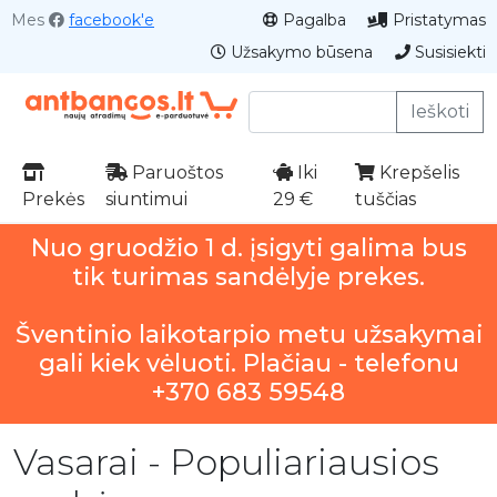
Mes
facebook'e
Pagalba
Pristatymas
Užsakymo būsena
Susisiekti
Ieškoti
Paruoštos
Iki
Krepšelis
Prekės
siuntimui
29 €
tuščias
Nuo gruodžio 1 d. įsigyti galima bus
tik turimas sandėlyje prekes.
Šventinio laikotarpio metu užsakymai
gali kiek vėluoti. Plačiau - telefonu
+370 683 59548
Vasarai - Populiariausios