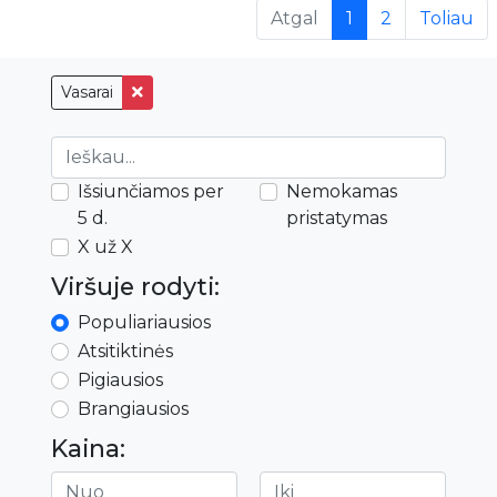
(current)
Atgal
1
2
Toliau
Vasarai
Išsiunčiamos per
Nemokamas
5 d.
pristatymas
X už X
Viršuje rodyti:
Populiariausios
Atsitiktinės
Pigiausios
Brangiausios
Kaina: