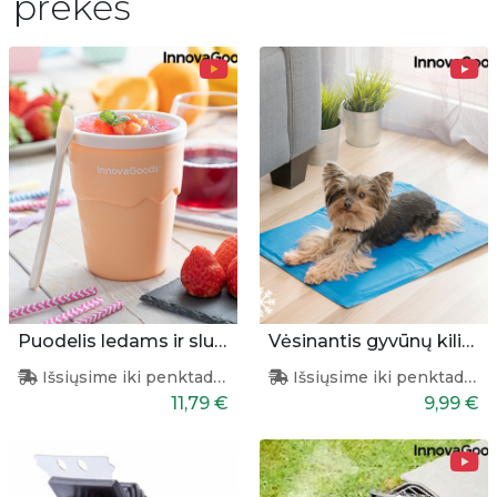
prekės
Puodelis ledams ir slušiems gaminti
Vėsinantis gyvūnų kilimėlis 40x50cm
Išsiųsime iki penktadienio
Išsiųsime iki penktadienio
11,79 €
9,99 €