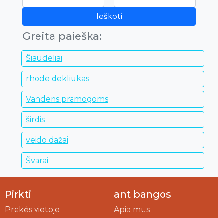
Ieškoti
Greita paieška:
Šiaudeliai
rhode dekliukas
Vandens pramogoms
širdis
veido dažai
Švarai
Pirkti
ant bangos
Prekės vietoje
Apie mus