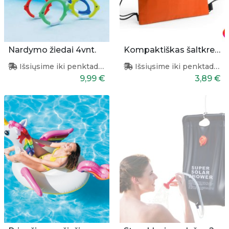
Nardymo žiedai 4vnt.
Kompaktiškas šaltkrepšis - maišelis
Išsiųsime iki penktadienio
Išsiųsime iki penktadienio
9,99 €
3,89 €