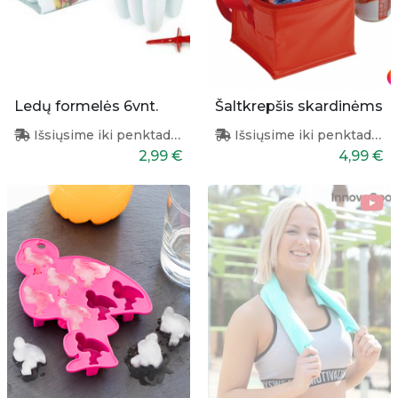
Ledų formelės 6vnt.
Šaltkrepšis skardinėms
Išsiųsime iki penktadienio
Išsiųsime iki penktadienio
2,99 €
4,99 €