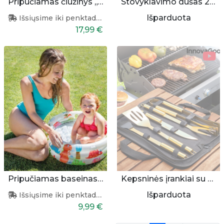
Pripučiamas čiužinys „Vienaragis“ 201x140x97 cm
Stovyklavimo dušas 20L
Išparduota
Išsiųsime iki penktadienio
17,99 €
Pripučiamas baseinas vaikams 61x22 cm
Kepsninės įrankiai su dėklu (6 aukso spalvos dalys)
Išparduota
Išsiųsime iki penktadienio
9,99 €