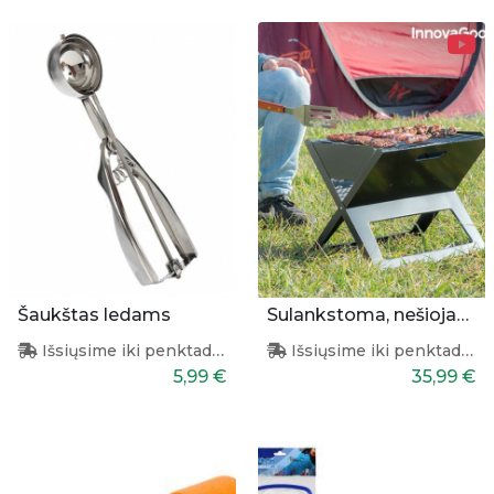
Šaukštas ledams
Sulankstoma, nešiojama kepsninė
Išsiųsime iki penktadienio
Išsiųsime iki penktadienio
5,99 €
35,99 €