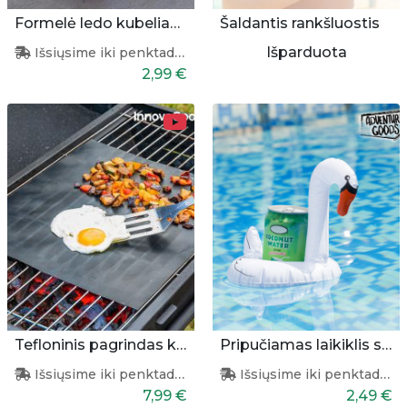
Formelė ledo kubeliams - flamingas
Šaldantis rankšluostis
Išparduota
Išsiųsime iki penktadienio
2,99 €
Tefloninis pagrindas kepimui
Pripučiamas laikiklis skardinei
Išsiųsime iki penktadienio
Išsiųsime iki penktadienio
7,99 €
2,49 €