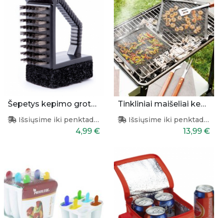
Šepetys kepimo grotelėms
Tinkliniai maišeliai kepimui
Išsiųsime iki penktadienio
Išsiųsime iki penktadienio
4,99 €
13,99 €