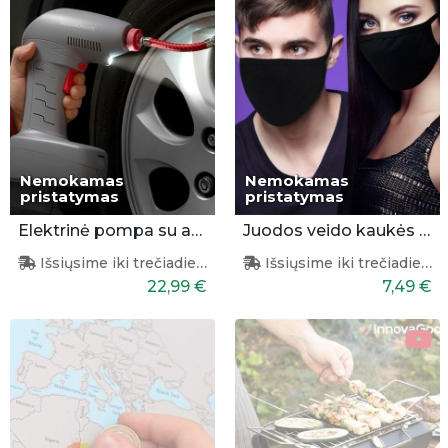
Nemokamas
Nemokamas
pristatymas
pristatymas
Elektrinė pompa su apšvietimu
Juodos veido kaukės 3 vnt.
Išsiųsime iki trečiadienio
Išsiųsime iki trečiadienio
22,99 €
7,49 €