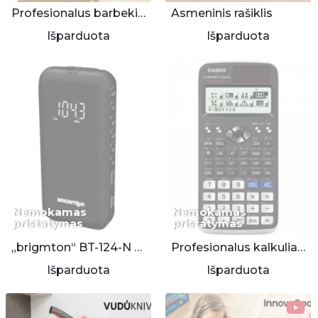
Profesionalus barbekiu 11 vnt. įrankių rinkinys
Asmeninis rašiklis
Išparduota
Išparduota
Nemokamas
Nemokamas
pristatymas
pristatymas
„brigmton“ BT-124-N skaitmeninis radijas/grotuvas
Profesionalus kalkuliatorius Casio
Išparduota
Išparduota