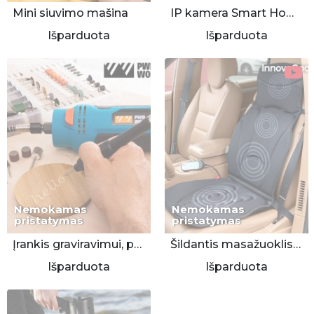
Mini siuvimo mašina
IP kamera Smart Home 2MP 130º WiFi
Išparduota
Išparduota
Nemokamas
Nemokamas
pristatymas
pristatymas
Įrankis graviravimui, poliravimui ir kitiems darbams
Šildantis masažuoklis kėdei ar sėdynei
Išparduota
Išparduota