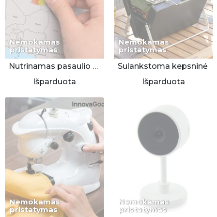
Nemokamas
Nemokamas
pristatymas
pristatymas
Nutrinamas pasaulio žemėlapis
Sulankstoma kepsninė
Išparduota
Išparduota
Nemokamas
Nemokamas
pristatymas
pristatymas