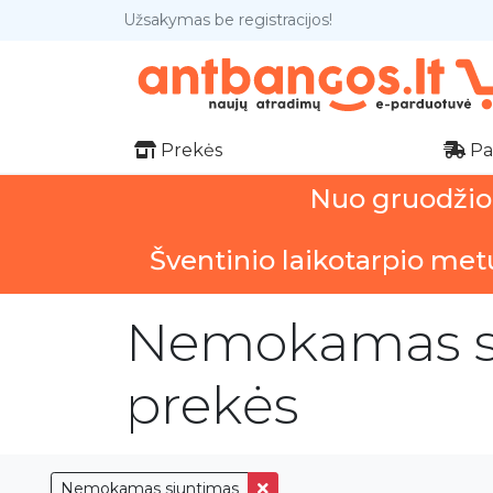
Užsakymas be registracijos!
Prekės
Pa
Nuo gruodžio 1
Šventinio laikotarpio met
Nemokamas si
prekės
Nemokamas siuntimas