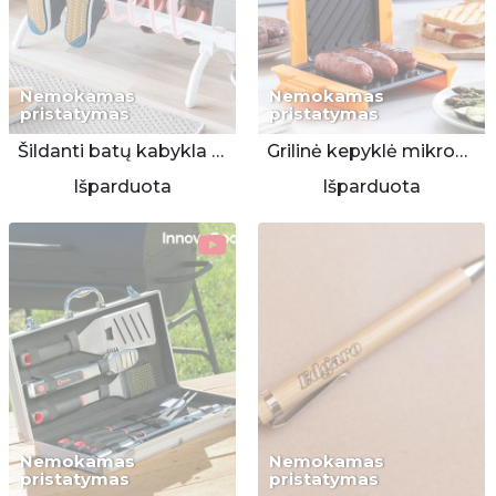
Nemokamas
Nemokamas
pristatymas
pristatymas
Šildanti batų kabykla - džiovykla
Grilinė kepyklė mikrobangų krosnelei
Išparduota
Išparduota
Nemokamas
Nemokamas
pristatymas
pristatymas