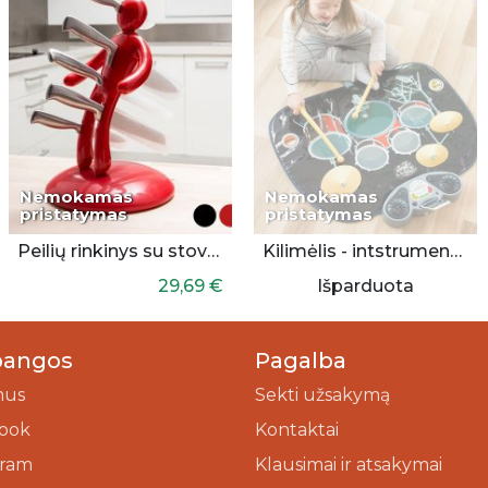
Nemokamas
Nemokamas
pristatymas
pristatymas
Peilių rinkinys su stovu - žmogeliukas
Kilimėlis - intstrumentas būgnai
29,69 €
Išparduota
bangos
Pagalba
mus
Sekti užsakymą
ook
Kontaktai
gram
Klausimai ir atsakymai