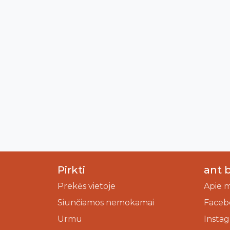
Pirkti
ant 
Prekės vietoje
Apie 
Siunčiamos nemokamai
Faceb
Urmu
Insta