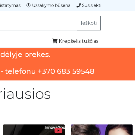
istatymas
Užsakymo būsena
Susisiekti
Ieškoti
Krepšelis tuščias
ndėlyje prekes.
 - telefonu +370 683 59548
iausios