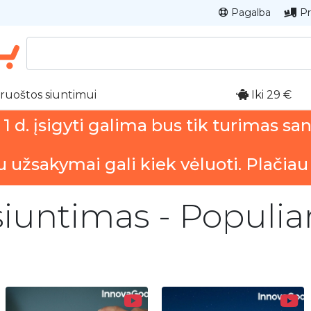
Pagalba
Pr
ruoštos siuntimui
Iki 29 €
 d. įsigyti galima bus tik turimas sa
u užsakymai gali kiek vėluoti. Plačiau
untimas - Populiar