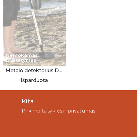
Nemokamas
pristatymas
Metalo detektorius Denver
Išparduota
Kita
Pirkimo taisyklės ir privatumas