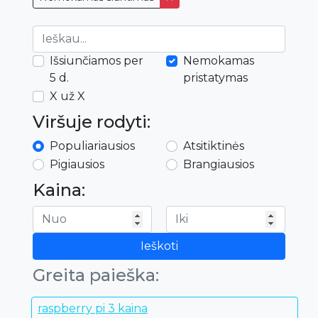
Išsiunčiamos per
Nemokamas
5 d.
pristatymas
X už X
Viršuje rodyti:
Populiariausios
Atsitiktinės
Pigiausios
Brangiausios
Kaina:
Ieškoti
Greita paieška:
raspberry pi 3 kaina