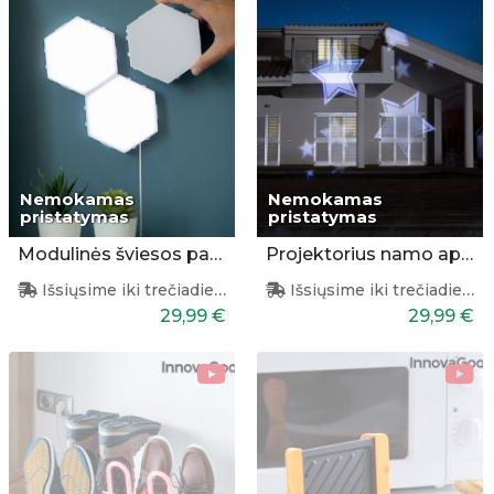
Nemokamas
Nemokamas
pristatymas
pristatymas
Modulinės šviesos panelės 3vnt.
Projektorius namo apšvietimui
Išsiųsime iki trečiadienio
Išsiųsime iki trečiadienio
29,99 €
29,99 €