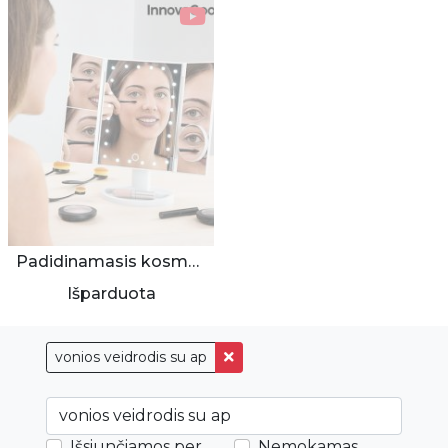
Padidinamasis kosmetinis veidrodis su apšvietimu
Išparduota
vonios veidrodis su ap
Išsiunčiamos per
Nemokamas