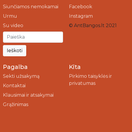
Siunčiamos nemokamai
Facebook
Urmu
Instagram
Su video
© AntBangos.lt 2021
Ieškoti
Pagalba
Kita
Sekti užsakymą
Pirkimo taisyklės ir
privatumas
Kontaktai
Klausimai ir atsakymai
Grąžinimas