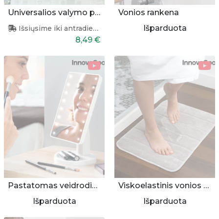
Universalios valymo pirštinės
Vonios rankena
Išparduota
Išsiųsime iki antradienio
8,49 €
Pastatomas veidrodis su apšvietimu
Viskoelastinis vonios kilimėlis
Išparduota
Išparduota