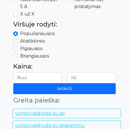
5 d.
pristatymas
X už X
Viršuje rodyti:
Populiariausios
Atsitiktinės
Pigiausios
Brangiausios
Kaina:
Ieškoti
Greita paieška:
vonios veidrodis su ap
vonios veidrodis su apavietimu