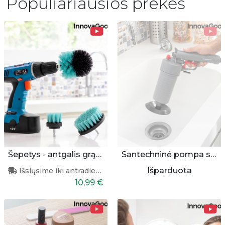
Populiariausios prekės
Šepetys - antgalis grąžtui (3 dalys)
Santechninė pompa su antgaliais
Išparduota
Išsiųsime iki antradienio
10,99 €