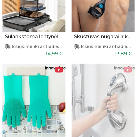
Sulankstoma lentynėlė lagaminui
Skustuvas nugarai ir kūnui
Išsiųsime iki antradienio
Išsiųsime iki antradienio
14,99 €
13,89 €