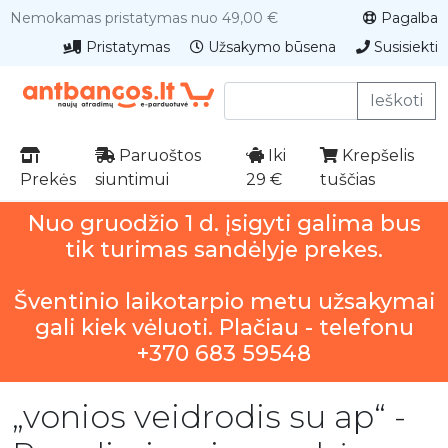
Nemokamas pristatymas nuo 49,00 €
Pagalba
Pristatymas
Užsakymo būsena
Susisiekti
Ieškoti
Paruoštos
Iki
Krepšelis
Prekės
siuntimui
29 €
tuščias
Nuo gruodžio 1 d. įsigyti galima bus
tik turimas sandėlyje prekes.
Šventinio laikotarpio metu užsakymai
gali kiek vėluoti. Plačiau - telefonu
+370 683 59548
„vonios veidrodis su ap“ -