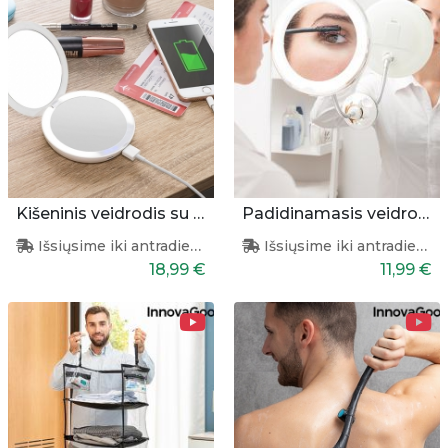
Kišeninis veidrodis su apšvietimu ir pakrovėju
Padidinamasis veidrodis su apšvietimu
Išsiųsime iki antradienio
Išsiųsime iki antradienio
18,99 €
11,99 €