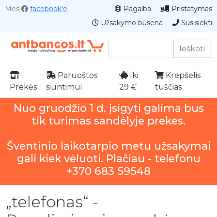
Mes
facebook'e
Pagalba
Pristatymas
Užsakymo būsena
Susisiekti
Ieškoti
Paruoštos
Iki
Krepšelis
Prekės
siuntimui
29 €
tuščias
Nuo gruodžio 1 d. įsigyti galima bus
tik turimas sandėlyje prekes.
Šventinio laikotarpio metu užsakymai
gali kiek vėluoti. Plačiau - telefonu
+370 683 59548
„telefonas“ -