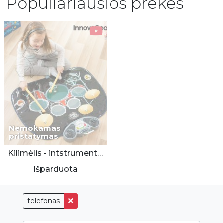
Populiariausios prekės
Nemokamas
pristatymas
Kilimėlis - intstrumentas būgnai
Išparduota
telefonas