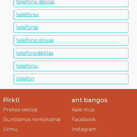
telefono deklas
telefonui
telefonai
telefono stovas
telefonodeklas
telefonu
telefon
Pirkti
ant bangos
Prekės vietoje
Apie mus
Siunčiamos nemokamai
Facebook
Urmu
Instagram