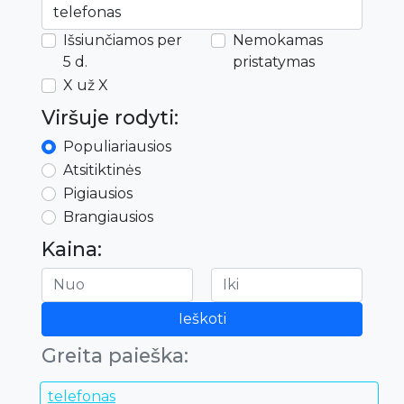
Išsiunčiamos per
Nemokamas
5 d.
pristatymas
X už X
Viršuje rodyti:
Populiariausios
Atsitiktinės
Pigiausios
Brangiausios
Kaina:
Ieškoti
Greita paieška:
telefonas