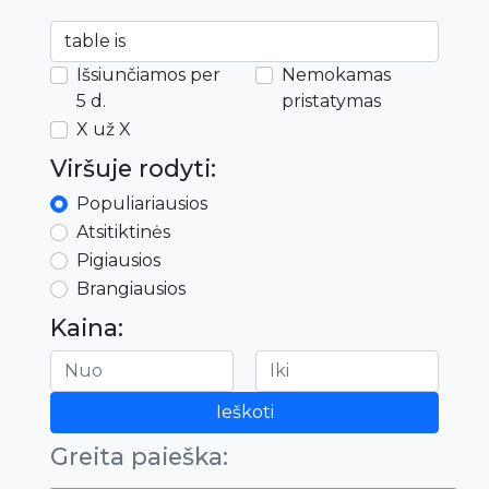
Išsiunčiamos per
Nemokamas
5 d.
pristatymas
X už X
Viršuje rodyti:
Populiariausios
Atsitiktinės
Pigiausios
Brangiausios
Kaina:
Ieškoti
Greita paieška: