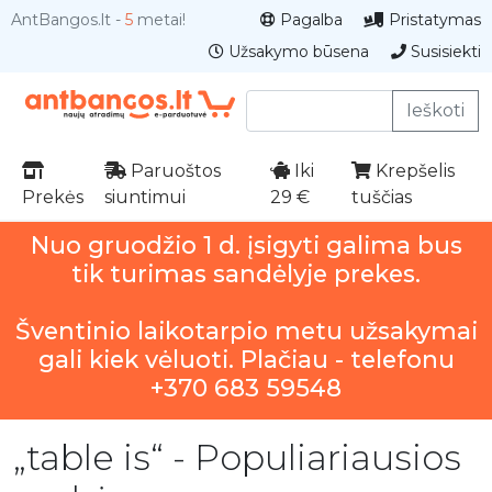
AntBangos.lt -
5
metai!
Pagalba
Pristatymas
Užsakymo būsena
Susisiekti
Ieškoti
Paruoštos
Iki
Krepšelis
Prekės
siuntimui
29 €
tuščias
Nuo gruodžio 1 d. įsigyti galima bus
tik turimas sandėlyje prekes.
Šventinio laikotarpio metu užsakymai
gali kiek vėluoti. Plačiau - telefonu
+370 683 59548
„table is“ - Populiariausios