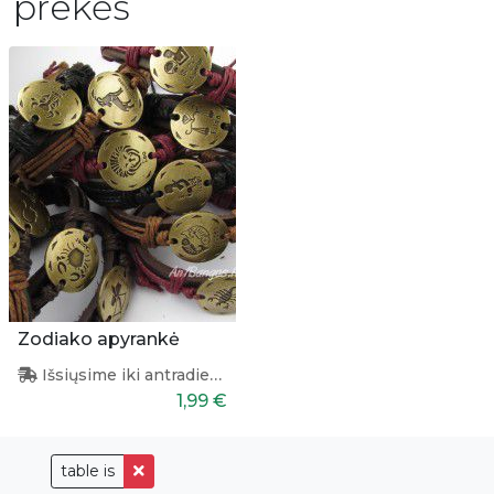
prekės
Zodiako apyrankė
Išsiųsime iki antradienio
1,99 €
table is