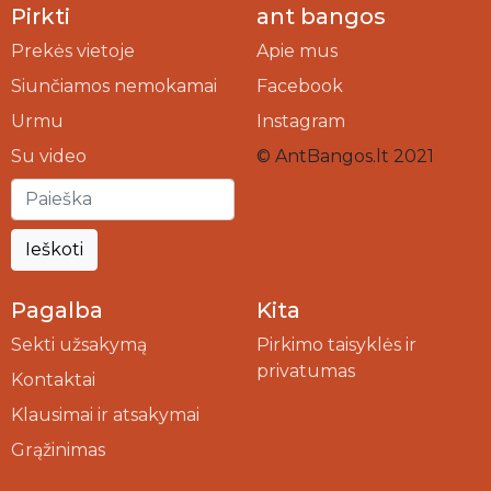
Pirkti
ant bangos
Prekės vietoje
Apie mus
Siunčiamos nemokamai
Facebook
Urmu
Instagram
Su video
© AntBangos.lt 2021
Ieškoti
Pagalba
Kita
Sekti užsakymą
Pirkimo taisyklės ir
privatumas
Kontaktai
Klausimai ir atsakymai
Grąžinimas