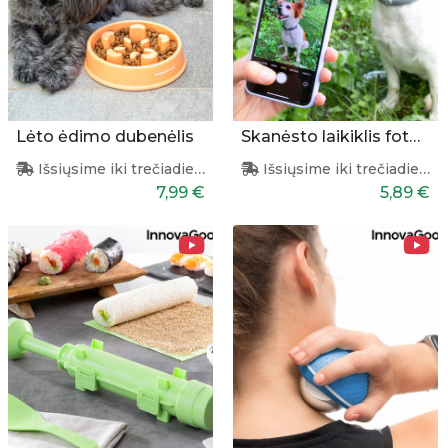
Lėto ėdimo dubenėlis
Skanėsto laikiklis fotografuoti augintiniui
Išsiųsime iki trečiadienio
Išsiųsime iki trečiadienio
7,99 €
5,89 €