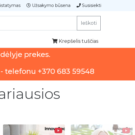
istatymas
Užsakymo būsena
Susisiekti
Ieškoti
Krepšelis tuščias
ndėlyje prekes.
 - telefonu +370 683 59548
ariausios