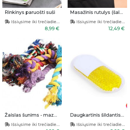
Rinkinys paruošti suši
Masažinis rutulys (šaldantis)
Išsiųsime iki trečiadienio
Išsiųsime iki trečiadienio
8,99 €
12,49 €
Žaislas šunims - mazgas
Daugkartinis šildantis/šaldantis pleistras
Išsiųsime iki trečiadienio
Išsiųsime iki trečiadienio