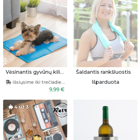
Vėsinantis gyvūnų kilimėlis 40x50cm
Šaldantis rankšluostis
Išparduota
Išsiųsime iki trečiadienio
9,99 €
4 už 3