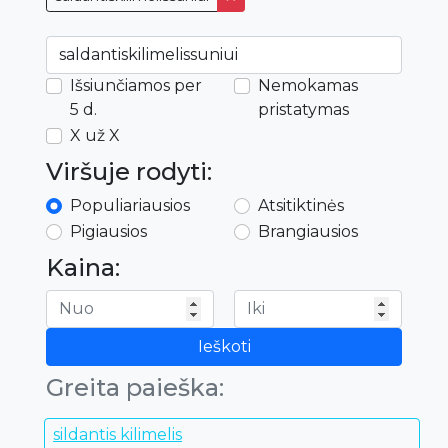
Išsiunčiamos per
Nemokamas
5 d.
pristatymas
X už X
Viršuje rodyti:
Populiariausios
Atsitiktinės
Pigiausios
Brangiausios
Kaina:
Ieškoti
Greita paieška:
sildantis kilimelis