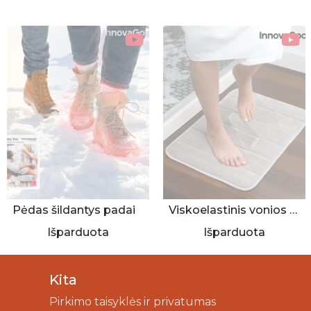
Pėdas šildantys padai
Viskoelastinis vonios kilimėlis
Išparduota
Išparduota
Kita
Pirkimo taisyklės ir privatumas