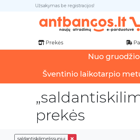
Užsakymas be registracijos!
Prekės
Pa
Nuo gruodžio 1
Šventinio laikotarpio met
„saldantiskili
prekės
saldantiskilimelissuniui