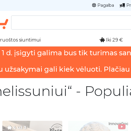
Pagalba
Pr
ruoštos siuntimui
Iki 29 €
 d. įsigyti galima bus tik turimas sa
u užsakymai gali kiek vėluoti. Plačiau
melissuniui“ - Populi
4 už 3