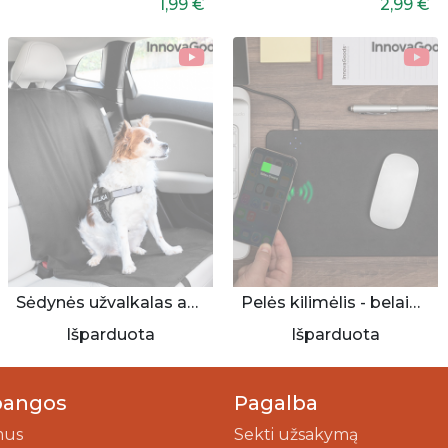
1,99 €
2,99 €
Sėdynės užvalkalas augintiniui
Pelės kilimėlis - belaidis įkroviklis
Išparduota
Išparduota
bangos
Pagalba
mus
Sekti užsakymą