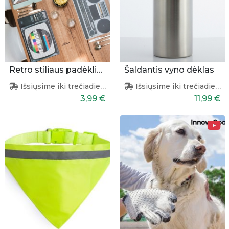
Retro stiliaus padėkliukas
Šaldantis vyno dėklas
Išsiųsime iki trečiadienio
Išsiųsime iki trečiadienio
3,99 €
11,99 €