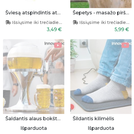
Šviesą atspindintis atšvaitas šunims
Šepetys - masažo pirštinės augintiniui
Išsiųsime iki trečiadienio
Išsiųsime iki trečiadienio
3,49 €
5,99 €
Šaldantis alaus bokštas
Šildantis kilimėlis
Išparduota
Išparduota