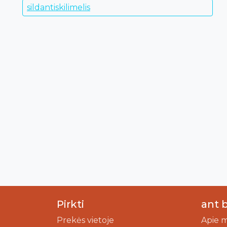
sildantiskilimelis
Pirkti
ant 
Prekės vietoje
Apie 