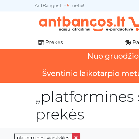
AntBangos.lt -
5
metai!
Prekės
Pa
Nuo gruodžio 1
Šventinio laikotarpio met
„platformines 
prekės
platformines svarstykles