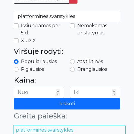
Išsiunčiamos per
Nemokamas
5 d.
pristatymas
X už X
Viršuje rodyti:
Populiariausios
Atsitiktinės
Pigiausios
Brangiausios
Kaina:
Ieškoti
Greita paieška:
platformines svarstykles