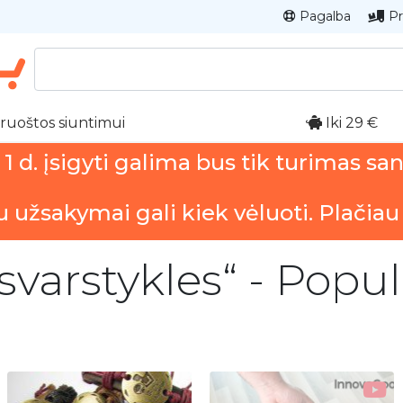
Pagalba
Pr
ruoštos siuntimui
Iki 29 €
 d. įsigyti galima bus tik turimas sa
u užsakymai gali kiek vėluoti. Plačiau
svarstykles“ - Popul