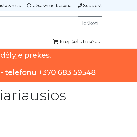
istatymas
Užsakymo būsena
Susisiekti
Ieškoti
Krepšelis tuščias
ndėlyje prekes.
 - telefonu +370 683 59548
iariausios