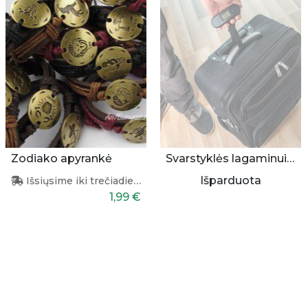
Zodiako apyrankė
Svarstyklės lagaminui sverti
Išparduota
Išsiųsime iki trečiadienio
1,99 €