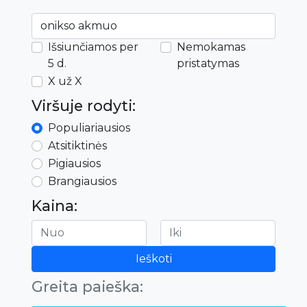
Išsiunčiamos per
Nemokamas
5 d.
pristatymas
X už X
Viršuje rodyti:
Populiariausios
Atsitiktinės
Pigiausios
Brangiausios
Kaina:
Ieškoti
Greita paieška: