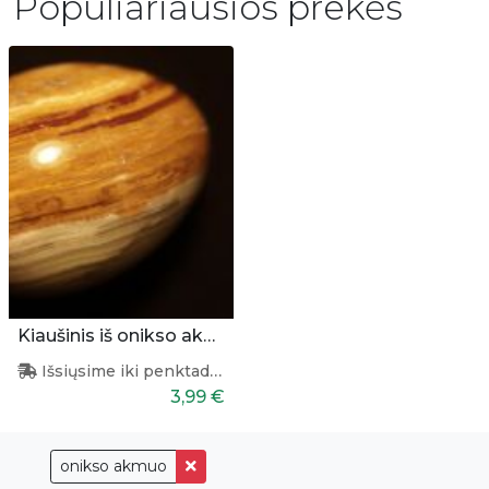
Populiariausios prekės
Kiaušinis iš onikso akmens
Išsiųsime iki penktadienio
3,99 €
onikso akmuo