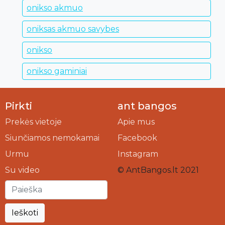
onikso akmuo
oniksas akmuo savybes
onikso
onikso gaminiai
Pirkti
ant bangos
Prekės vietoje
Apie mus
Siunčiamos nemokamai
Facebook
Urmu
Instagram
Su video
© AntBangos.lt 2021
Ieškoti