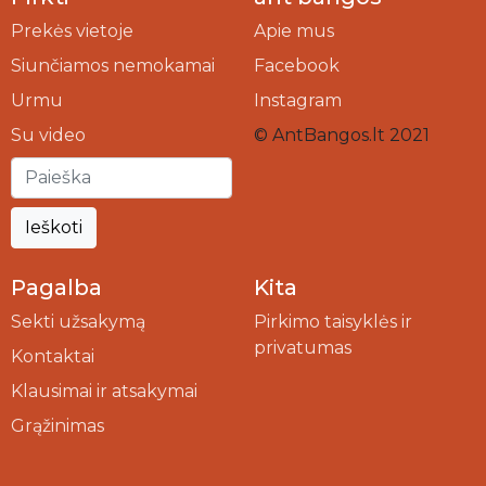
Prekės vietoje
Apie mus
Siunčiamos nemokamai
Facebook
Urmu
Instagram
Su video
© AntBangos.lt 2021
Ieškoti
Pagalba
Kita
Sekti užsakymą
Pirkimo taisyklės ir
privatumas
Kontaktai
Klausimai ir atsakymai
Grąžinimas