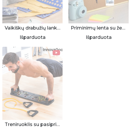
Vaikiškų drabužių lankstyklė
Priminimų lenta su žemėlapio kontūru
Išparduota
Išparduota
Treniruoklis su pasipriešinimo juostomis