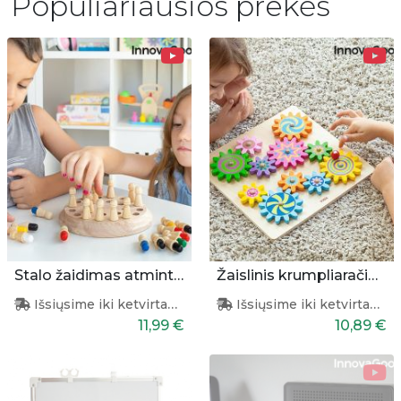
Populiariausios prekės
Stalo žaidimas atminties lavinimui
Žaislinis krumpliaračių komplektas
Išsiųsime iki ketvirtadienio
Išsiųsime iki ketvirtadienio
11,99 €
10,89 €