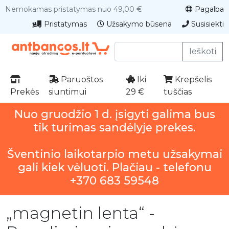
Nemokamas pristatymas nuo 49,00 €
Pagalba
Pristatymas
Užsakymo būsena
Susisiekti
Ieškoti
Paruoštos
Iki
Krepšelis
Prekės
siuntimui
29 €
tuščias
Nuo gruodžio 1 d. įsigyti galima bus
tik turimas sandėlyje prekes.
Šventinio laikotarpio metu užsakymai
gali kiek vėluoti. Plačiau - telefonu
+370 683 59548
„magnetin lenta“ -