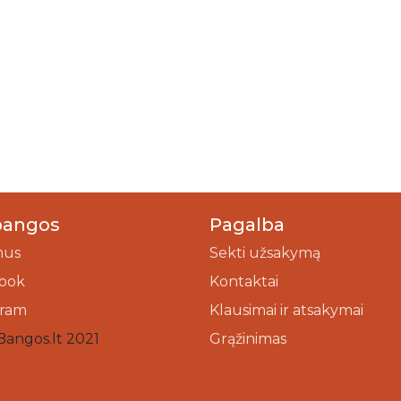
bangos
Pagalba
mus
Sekti užsakymą
ook
Kontaktai
gram
Klausimai ir atsakymai
Bangos.lt 2021
Grąžinimas