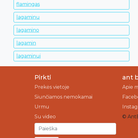
flamingas
lagaminu
lagamino
lagamin
lagaminui
Pirkti
ant 
Prekės vietoje
Apie 
Siunčiamos nemokamai
Faceb
Urmu
Insta
Su video
© Ant