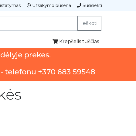
istatymas
Užsakymo būsena
Susisiekti
Ieškoti
Krepšelis tuščias
ndėlyje prekes.
 - telefonu +370 683 59548
kės