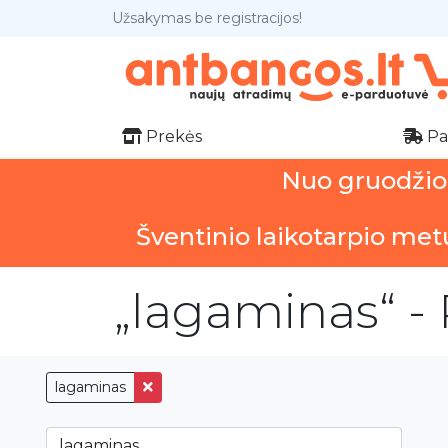
Užsakymas be registracijos!
Prekės
Pa
Nuo gruodžio 1
Šventinio laikotarpio met
„lagaminas“ - 
lagaminas