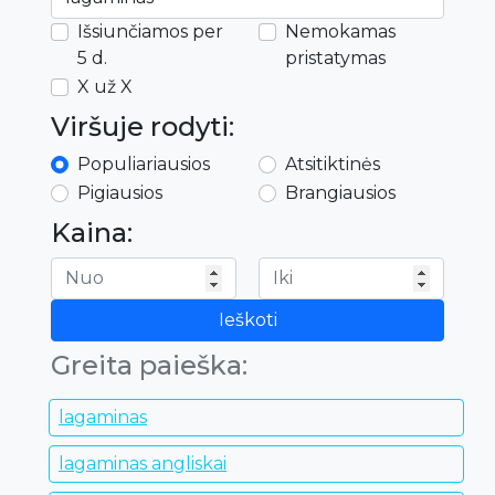
Išsiunčiamos per
Nemokamas
5 d.
pristatymas
X už X
Viršuje rodyti:
Populiariausios
Atsitiktinės
Pigiausios
Brangiausios
Kaina:
Ieškoti
Greita paieška:
lagaminas
lagaminas angliskai