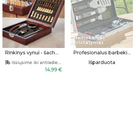
Nemokamas
pristatymas
Rinkinys vynui - šachmatai (37 vnt.)
Profesionalus barbekiu 11 vnt. įrankių rinkinys
Išparduota
Išsiųsime iki antradienio
14,99 €