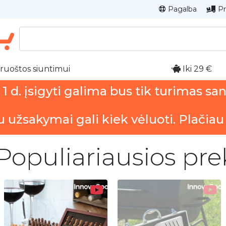
Pagalba
Pr
ruoštos siuntimui
Iki 29 €
 d. įsigyti galima bus tik turimas sa
u užsakymai gali kiek vėluoti. Plačiau
Populiariausios pre