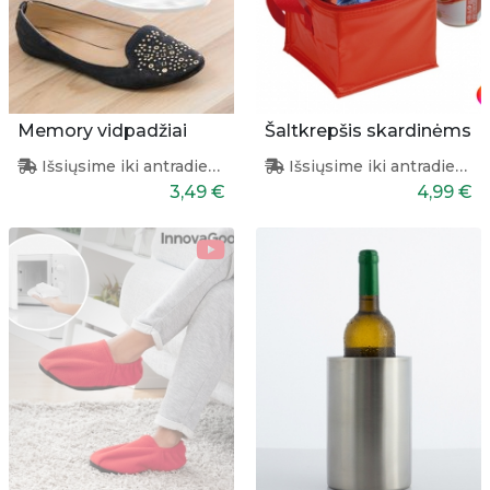
Memory vidpadžiai
Šaltkrepšis skardinėms
Išsiųsime iki antradienio
Išsiųsime iki antradienio
3,49 €
4,99 €