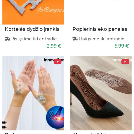
Kortelės dydžio įrankis
Popierinis eko penalas
Išsiųsime iki antradienio
Išsiųsime iki antradienio
2,99 €
5,99 €