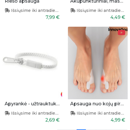
Riešo apsauga
Akupunktūriniai, masažuojantys vidpadžiai
Išsiųsime iki antradienio
Išsiųsime iki antradienio
7,99 €
4,49 €
Apyrankė - užtrauktukas
Apsauga nuo kojų pirštų nuospaudų 2vnt.
Išsiųsime iki antradienio
Išsiųsime iki antradienio
2,69 €
4,99 €