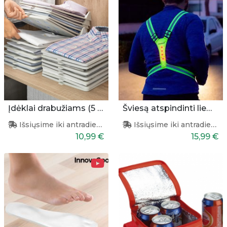
Įdėklai drabužiams (5 Vnt.)
Šviesą atspindinti liemenė
Išsiųsime iki antradienio
Išsiųsime iki antradienio
10,99 €
15,99 €