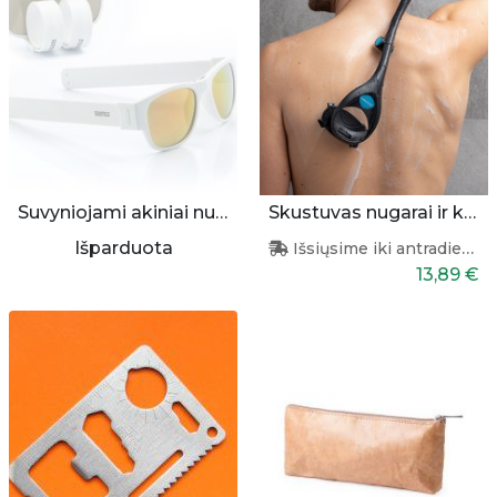
Suvyniojami akiniai nuo saulės (balti)
Skustuvas nugarai ir kūnui
Išparduota
Išsiųsime iki antradienio
13,89 €