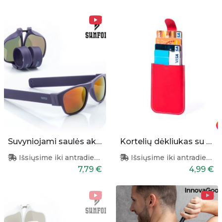
Suvyniojami saulės akiniai (violetiniai)
Kortelių dėkliukas su RFID apsauga
Išsiųsime iki antradienio
Išsiųsime iki antradienio
7,79 €
4,99 €