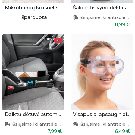
Mikrobangų krosnelėse šildomos šlepetės
Šaldantis vyno dėklas
Išparduota
Išsiųsime iki antradienio
11,99 €
Daiktų dėtuvė automobilio salonui (2 vnt.)
Visapusiai apsauginiai akiniai
Išsiųsime iki antradienio
Išsiųsime iki antradienio
7,99 €
6,49 €