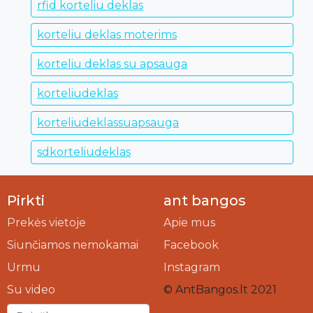
rfid korteliu deklas
korteliu deklas moterims
korteliu deklas su apsauga
korteliudeklas
korteliudeklassuapsauga
sdkorteliudeklas
Pirkti
ant bangos
Prekės vietoje
Apie mus
Siunčiamos nemokamai
Facebook
Urmu
Instagram
Su video
© AntBangos.lt 2021