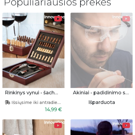
Populiariausios prekės
Rinkinys vynui - šachmatai (37 vnt.)
Akiniai - padidinimo stiklai
Išparduota
Išsiųsime iki antradienio
14,99 €