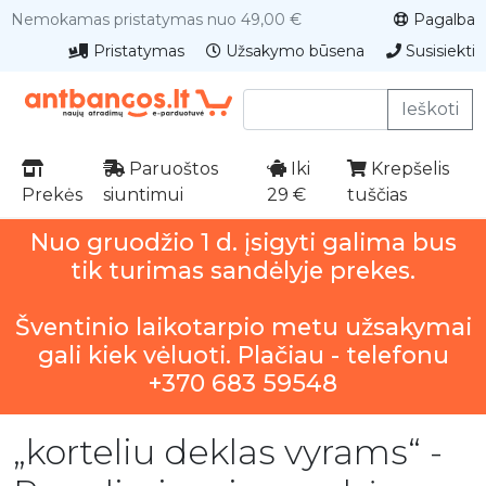
Nemokamas pristatymas nuo 49,00 €
Pagalba
Pristatymas
Užsakymo būsena
Susisiekti
Ieškoti
Paruoštos
Iki
Krepšelis
Prekės
siuntimui
29 €
tuščias
Nuo gruodžio 1 d. įsigyti galima bus
tik turimas sandėlyje prekes.
Šventinio laikotarpio metu užsakymai
gali kiek vėluoti. Plačiau - telefonu
+370 683 59548
„korteliu deklas vyrams“ -