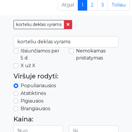
(current)
Atgal
1
2
3
Toliau
korteliu deklas vyrams
Išsiunčiamos per
Nemokamas
5 d.
pristatymas
X už X
Viršuje rodyti:
Populiariausios
Atsitiktinės
Pigiausios
Brangiausios
Kaina: