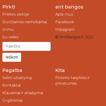
Pirkti
ant bangos
Prekės vietoje
Apie mus
Siunčiamos nemokamai
Facebook
Urmu
Instagram
Su video
© AntBangos.lt 2021
Ieškoti
Pagalba
Kita
Sekti užsakymą
Pirkimo taisyklės ir
privatumas
Kontaktai
Klausimai ir atsakymai
Grąžinimas