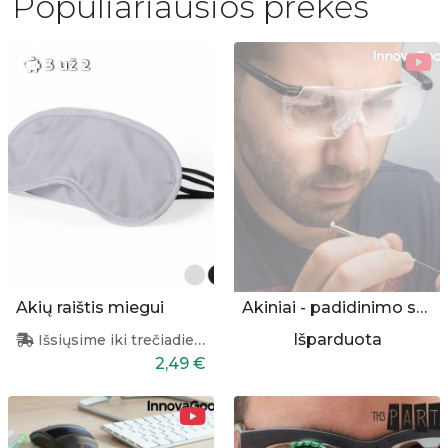
Populiariausios prekės
3 už 2
Akių raištis miegui
Akiniai - padidinimo stiklai
Išparduota
Išsiųsime iki trečiadienio
2,49 €