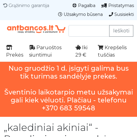
Grąžinimo garantija
Pagalba
Pristatymas
Užsakymo būsena
Susisiekti
Ieškoti
Paruoštos
Iki
Krepšelis
Prekės
siuntimui
29 €
tuščias
Nuo gruodžio 1 d. įsigyti galima bus
tik turimas sandėlyje prekes.
Šventinio laikotarpio metu užsakymai
gali kiek vėluoti. Plačiau - telefonu
+370 683 59548
„kalediniai akiniai“ -