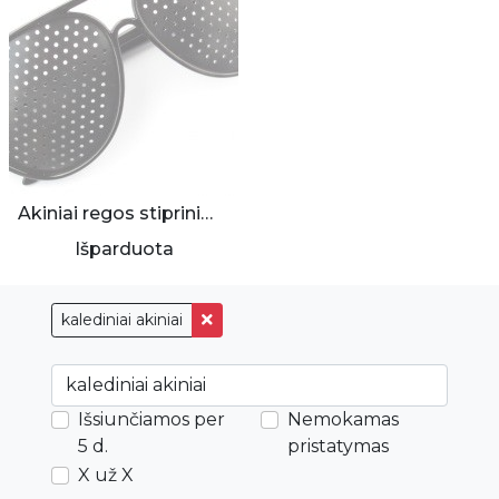
Akiniai regos stiprinimui
Išparduota
kalediniai akiniai
Išsiunčiamos per
Nemokamas
5 d.
pristatymas
X už X