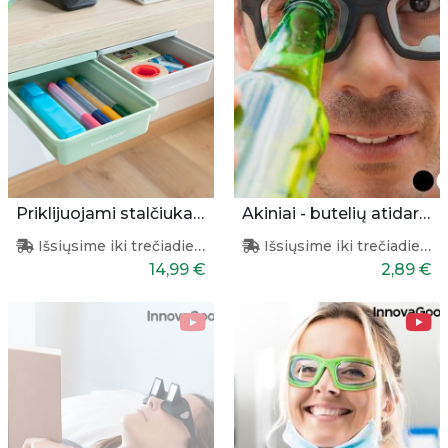
Priklijuojami stalčiukai 2 vnt.
Akiniai - butelių atidarytuvas
Išsiųsime iki trečiadienio
Išsiųsime iki trečiadienio
14,99 €
2,89 €