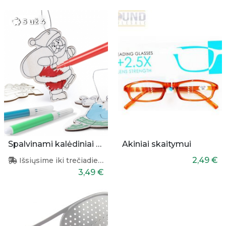
5 už 4
Spalvinami kalėdiniai papuošimai 3 vnt.
Akiniai skaitymui
2,49 €
Išsiųsime iki trečiadienio
3,49 €