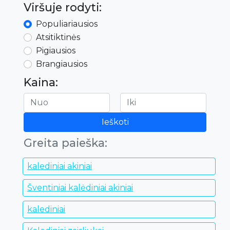
Viršuje rodyti:
Populiariausios
Atsitiktinės
Pigiausios
Brangiausios
Kaina:
Ieškoti
Greita paieška:
kalediniai akiniai
Šventiniai kalėdiniai akiniai
kalediniai