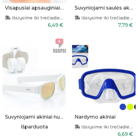
Visapusiai apsauginiai akiniai
Suvyniojami saulės akiniai (violetiniai)
Išsiųsime iki trečiadienio
Išsiųsime iki trečiadienio
6,49 €
7,79 €
Suvyniojami akiniai nuo saulės (balti)
Nardymo akiniai
Išparduota
Išsiųsime iki trečiadienio
6,69 €