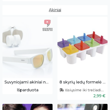
Akiniai
Suvyniojami akiniai nuo saulės (balti)
8 skyrių ledų formelė - raidelės
Išparduota
Išsiųsime iki trečiadienio
2,99 €