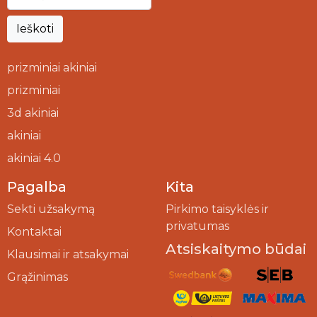
Ieškoti
prizminiai akiniai
prizminiai
3d akiniai
akiniai
akiniai 4.0
Pagalba
Kita
Sekti užsakymą
Pirkimo taisyklės ir
privatumas
Kontaktai
Atsiskaitymo būdai
Klausimai ir atsakymai
Grąžinimas