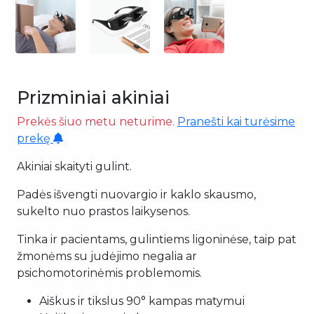
Prizminiai akiniai
Prekės šiuo metu neturime.
Pranešti kai turėsime
prekę
Akiniai skaityti gulint.
Padės išvengti nuovargio ir kaklo skausmo,
sukelto nuo prastos laikysenos.
Tinka ir pacientams, gulintiems ligoninėse, taip pat
žmonėms su judėjimo negalia ar
psichomotorinėmis problemomis.
Aiškus ir tikslus 90° kampas matymui