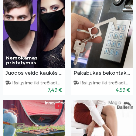
Nemokamas
pristatymas
Juodos veido kaukės 3 vnt.
Pakabukas bekontakčiam prisilietimui
Išsiųsime iki trečiadienio
Išsiųsime iki trečiadienio
7,49 €
4,59 €