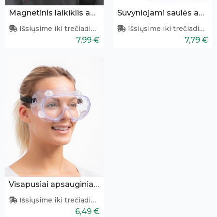
Magnetinis laikiklis akiniams
Suvyniojami saulės akiniai (violetiniai)
Išsiųsime iki trečiadienio
Išsiųsime iki trečiadienio
7,99 €
7,79 €
Visapusiai apsauginiai akiniai
Išsiųsime iki trečiadienio
6,49 €