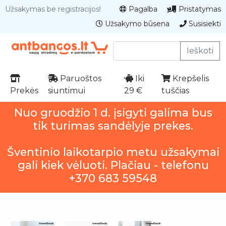
Užsakymas be registracijos!
Pagalba
Pristatymas
Užsakymo būsena
Susisiekti
Ieškoti
Paruoštos
Iki
Krepšelis
Prekės
siuntimui
29 €
tuščias
Nuo gruodžio 1 d. įsigyti galima bus
tik turimas sandėlyje prekes.
Šventinio laikotarpio metu užsakymai
gali kiek vėluoti. Plačiau - telefonu
+370 683 59548