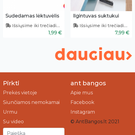
Sudedamas lėktuvėlis
Ilgintuvas suktukui
Išsiųsime iki trečiadienio
Išsiųsime iki trečiadienio
1,99 €
7,99 €
Pirkti
ant bangos
Prekės vietoje
Apie mus
Siunčiamos nemokamai
Facebook
Urmu
Instagram
Su video
© AntBangos.lt 2021