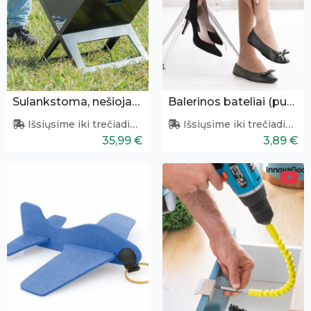
Sulankstoma, nešiojama kepsninė
Balerinos bateliai (puantai)
Išsiųsime iki trečiadienio
Išsiųsime iki trečiadienio
35,99 €
3,89 €