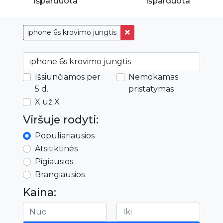
Išparduota
Išparduota
iphone 6s krovimo jungtis
Išsiunčiamos per
Nemokamas
5 d.
pristatymas
X už X
Viršuje rodyti:
Populiariausios
Atsitiktinės
Pigiausios
Brangiausios
Kaina: