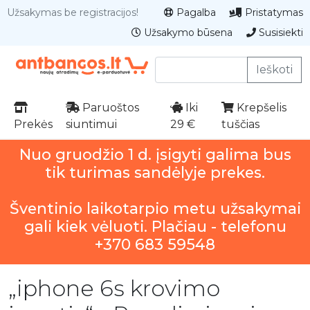
Užsakymas be registracijos!
Pagalba
Pristatymas
Užsakymo būsena
Susisiekti
Ieškoti
Paruoštos
Iki
Krepšelis
Prekės
siuntimui
29 €
tuščias
Nuo gruodžio 1 d. įsigyti galima bus
tik turimas sandėlyje prekes.
Šventinio laikotarpio metu užsakymai
gali kiek vėluoti. Plačiau - telefonu
+370 683 59548
„iphone 6s krovimo