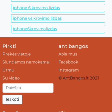
iphone 6 krovimo lizdas
iphone 6s krovimo lizdas
iphone6krovimolizdas
Pirkti
ant bangos
Prekės vietoje
Apie mus
Siunčiamos nemokamai
Facebook
Urmu
Instagram
Su video
© AntBangos.lt 2021
Ieškoti