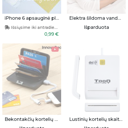
iPhone 6 apsauginė plėvelė
Elektra šildoma vandens pūslė - šildyklė
Išparduota
Išsiųsime iki antradienio
0,99 €
Bekontakčių kortelių apsauga/dėkliukas su pakrovėju
Lustinių kortelių skaitytuvas