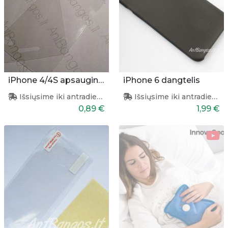
iPhone 4/4S apsauginės plėvelės
iPhone 6 dangtelis
Išsiųsime iki antradienio
Išsiųsime iki antradienio
0,89 €
1,99 €