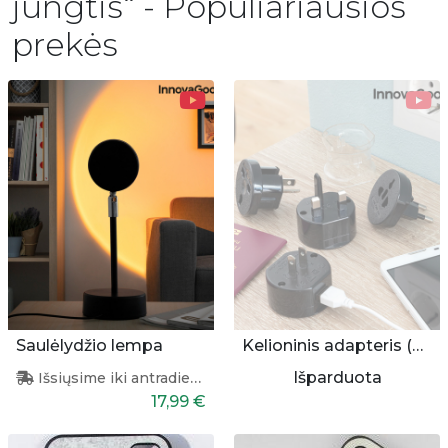
jungtis“ - Populiariausios
prekės
Saulėlydžio lempa
Kelioninis adapteris (universalus)
Išparduota
Išsiųsime iki antradienio
17,99 €