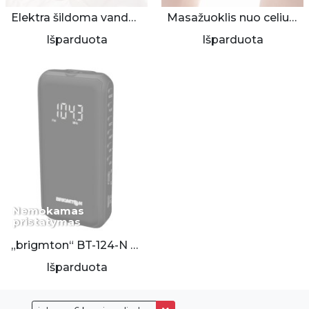
Elektra šildoma vandens pūslė - šildyklė
Masažuoklis nuo celiulito
Išparduota
Išparduota
Nemokamas
pristatymas
„brigmton“ BT-124-N skaitmeninis radijas/grotuvas
Išparduota