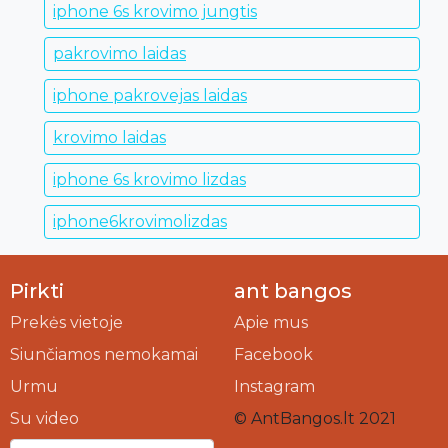
iphone 6s krovimo jungtis
pakrovimo laidas
iphone pakrovejas laidas
krovimo laidas
iphone 6s krovimo lizdas
iphone6krovimolizdas
Pirkti
ant bangos
Prekės vietoje
Apie mus
Siunčiamos nemokamai
Facebook
Urmu
Instagram
Su video
© AntBangos.lt 2021