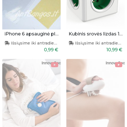
iPhone 6 apsauginė plėvelė
Kubinis srovės lizdas 1 į 5
Išsiųsime iki antradienio
Išsiųsime iki antradienio
0,99 €
10,99 €