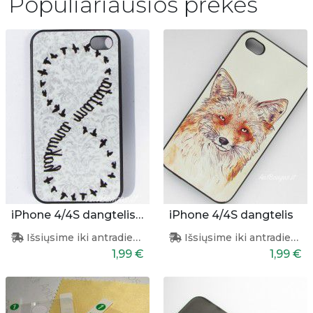
Populiariausios prekės
iPhone 4/4S dangtelis "Hakuna Matata"
iPhone 4/4S dangtelis
Išsiųsime iki antradienio
Išsiųsime iki antradienio
1,99 €
1,99 €