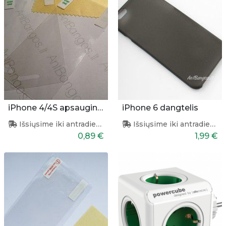
iPhone 4/4S apsauginės plėvelės
iPhone 6 dangtelis
Išsiųsime iki antradienio
Išsiųsime iki antradienio
0,89 €
1,99 €