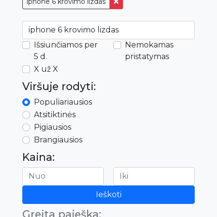
iphone 6 krovimo lizdas
Išsiunčiamos per
Nemokamas
5 d.
pristatymas
X už X
Viršuje rodyti:
Populiariausios
Atsitiktinės
Pigiausios
Brangiausios
Kaina:
Ieškoti
Greita paieška: