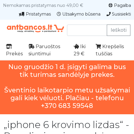
Nemokamas pristatymas nuo 49,00 €
Pagalba
Pristatymas
Užsakymo būsena
Susisiekti
Ieškoti
Paruoštos
Iki
Krepšelis
Prekės
siuntimui
29 €
tuščias
Nuo gruodžio 1 d. įsigyti galima bus
tik turimas sandėlyje prekes.
Šventinio laikotarpio metu užsakymai
gali kiek vėluoti. Plačiau - telefonu
+370 683 59548
„iphone 6 krovimo lizdas“ -