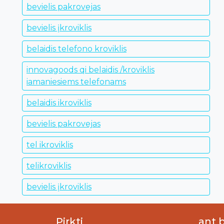
bevielis pakrovejas
bevielis įkroviklis
belaidis telefono kroviklis
innovagoods qi belaidis /kroviklis
iamaniesiems telefonams
belaidis ikroviklis
bevielis pakrovejas
tel ikroviklis
telikroviklis
bevielis įkroviklis
Pirkti
ant 