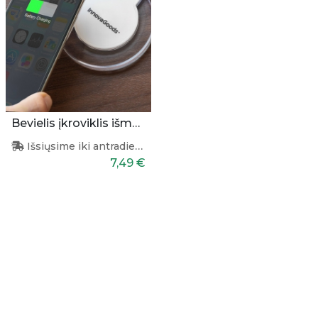
Bevielis įkroviklis išmaniesiems
Išsiųsime iki antradienio
7,49 €