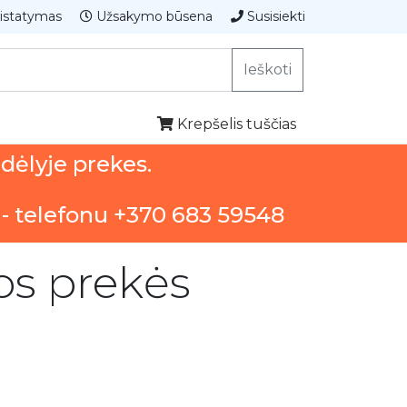
istatymas
Užsakymo būsena
Susisiekti
Ieškoti
Krepšelis tuščias
ndėlyje prekes.
 - telefonu +370 683 59548
ios prekės