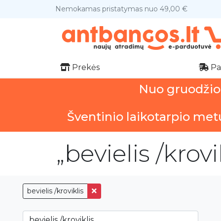
Nemokamas pristatymas nuo 49,00 €
Prekės
Pa
Nuo gruodžio 1
Šventinio laikotarpio met
„bevielis /krov
bevielis /kroviklis