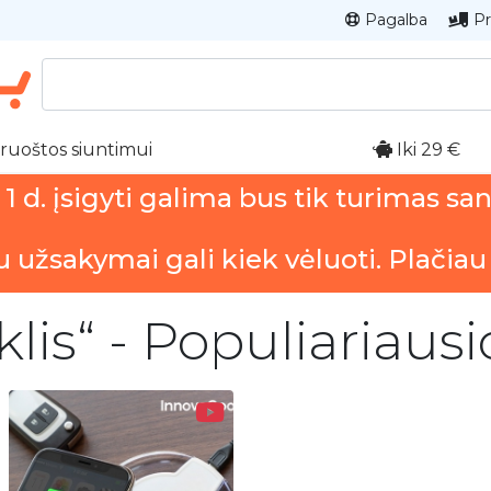
Pagalba
Pr
ruoštos siuntimui
Iki 29 €
 d. įsigyti galima bus tik turimas sa
u užsakymai gali kiek vėluoti. Plačiau
iklis“ - Populiariaus