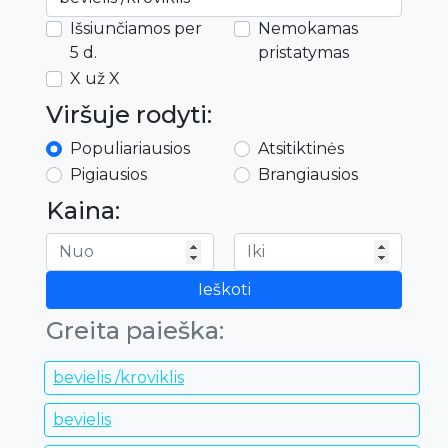
Išsiunčiamos per
Nemokamas
5 d.
pristatymas
X už X
Viršuje rodyti:
Populiariausios
Atsitiktinės
Pigiausios
Brangiausios
Kaina:
Ieškoti
Greita paieška:
bevielis /kroviklis
bevielis